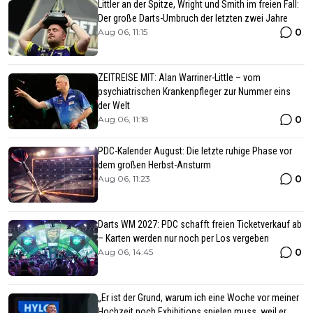
Littler an der Spitze, Wright und Smith im freien Fall:
Der große Darts-Umbruch der letzten zwei Jahre
0
Aug 06, 11:15
ZEITREISE MIT: Alan Warriner-Little – vom
psychiatrischen Krankenpfleger zur Nummer eins
der Welt
0
Aug 06, 11:18
PDC-Kalender August: Die letzte ruhige Phase vor
dem großen Herbst-Ansturm
0
Aug 06, 11:23
Darts WM 2027: PDC schafft freien Ticketverkauf ab
– Karten werden nur noch per Los vergeben
0
Aug 06, 14:45
„Er ist der Grund, warum ich eine Woche vor meiner
Hochzeit noch Exhibitions spielen muss, weil er