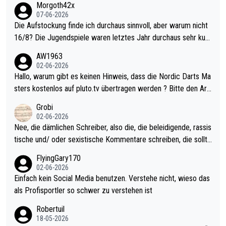
Morgoth42x
07-06-2026
Die Aufstockung finde ich durchaus sinnvoll, aber warum nicht
16/8? Die Jugendspiele waren letztes Jahr durchaus sehr kurz
weilig und besser anzuschauen, als manch Erwachsenenspiel.
AW1963
Allerdings ist Mitchell Lawrie als Nummer 1 der Welt eh qualifi
02-06-2026
ziert. Somit ändert die automatische Qualifikation des Weltmei
Hallo, warum gibt es keinen Hinweis, dass die Nordic Darts Ma
sters erstmal nichts. Ich denke sie wollen damit für nächstes J
sters kostenlos auf pluto.tv übertragen werden ? Bitte den Arti
ahr vorsorgen, denn da ist er alt genug für die PDC und wird w
kel aktualisieren, danke!
Grobi
ohl wenig WDF Turniere spielen. Dies war bei Archie Self letzt
02-06-2026
es Jahr der Fall. Er musste als amtierender Weltmeister durch
Nee, die dämlichen Schreiber, also die, die beleidigende, rassis
den Qualifier und ich glaube kaum, dass Mitchel sich das (in Ve
tische und/ oder sexistische Kommentare schreiben, die sollte
gas) antun würde, wenn er doch eigentlich die PDC-WM als Zi
n das einfach mal bleiben lassen. Sollten besser mal ihr eigene
FlyingGary170
el hat.
s Leben in den Griff kriegen. Nur eins wundert mich: Luke Little
02-06-2026
r war doch neulich erst derjenige, der über Social Media GvV p
Einfach kein Social Media benutzen. Verstehe nicht, wieso das
rovoziert hat. Und Littlers Mutter schießt öfters mal gegen Ric
als Profisportler so schwer zu verstehen ist
ardo Pietreczko auf Social Media. Hmmmm. Finde den Fehler!
Robertuil
18-05-2026