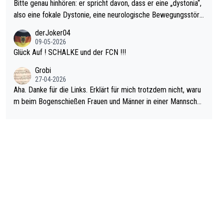
Bitte genau hinhören: er spricht davon, dass er eine „dystonia“,
also eine fokale Dystonie, eine neurologische Bewegungsstöru
ng, bei der unkontrolliert Bewegungen und Krämpfe erzeugt w
derJoker04
erden, im Arm hat. Und, dass Medikamente ihm helfen! Ich glau
09-05-2026
be immer noch, dass sehr viele der Dartits-Fälle fälschlich psy
Glück Auf ! SCHALKE und der FCN !!!
chologisiert werden und eigentlich fokale Dystonien sind. Und
Grobi
diese könnten teils wirksam behandelt werden! Dafür müsste
27-04-2026
man nur zum Neurologen und nicht zum Mentaltrainer gehen…
Aha. Danke für die Links. Erklärt für mich trotzdem nicht, waru
m beim Bogenschießen Frauen und Männer in einer Mannschaf
t spielen. Und beim Dressurreiten sind ebenfalls Frauen und Mä
nner in einer Mannschaft und das, obwohl hier auch eine Körpe
rlichkeit vorausgesetzt ist. Gilt sogar bei den olympischen Spie
len! Der Podcast "Tops Tops Tops" (Folgen 70 und 72) beschä
ftigt sich ausführlich, sachlich und absolut nachvollziehbar mit
dem Thema.