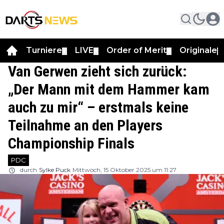
Turniere
LIVE
Order of Merit
Originale
▼
▼
▼
▼
Van Gerwen zieht sich zurück:
„Der Mann mit dem Hammer kam
auch zu mir“ – erstmals keine
Teilnahme an den Players
Championship Finals
PDC
durch
Sylke Puck
Mittwoch, 15 Oktober 2025 um 11:27