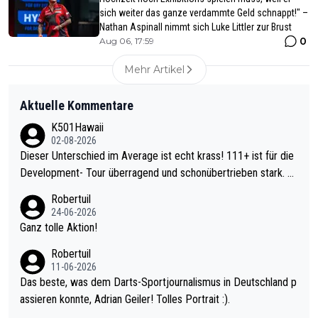
sich weiter das ganze verdammte Geld schnappt!" –
Nathan Aspinall nimmt sich Luke Littler zur Brust
0
Aug 06, 17:59
Mehr Artikel
Aktuelle Kommentare
K501Hawaii
02-08-2026
Dieser Unterschied im Average ist echt krass! 111+ ist für die
Development- Tour überragend und schonübertrieben stark. U
nter 60 im Ave dagegen eigentlich schon zu schwach - gerade
Robertuil
mal 40+ erst recht. Da gewinnst keinen Blumentopf - ist ja noc
24-06-2026
h krasser wie ein Pokalspiel eines Kreisligisten vs einem Bund
Ganz tolle Aktion!
esligisten.
Robertuil
11-06-2026
Das beste, was dem Darts-Sportjournalismus in Deutschland p
assieren konnte, Adrian Geiler! Tolles Portrait :).