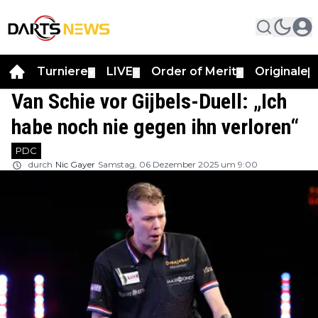
Turniere
LIVE
Order of Merit
Originale
▼
▼
▼
▼
Van Schie vor Gijbels-Duell: „Ich
habe noch nie gegen ihn verloren“
PDC
durch
Nic Gayer
Samstag, 06 Dezember 2025 um 9:00