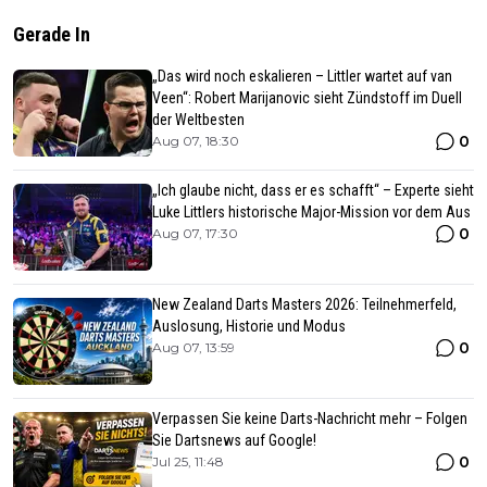
Gerade In
„Das wird noch eskalieren – Littler wartet auf van
Veen“: Robert Marijanovic sieht Zündstoff im Duell
der Weltbesten
0
Aug 07, 18:30
„Ich glaube nicht, dass er es schafft“ – Experte sieht
Luke Littlers historische Major-Mission vor dem Aus
0
Aug 07, 17:30
New Zealand Darts Masters 2026: Teilnehmerfeld,
Auslosung, Historie und Modus
0
Aug 07, 13:59
Verpassen Sie keine Darts-Nachricht mehr – Folgen
Sie Dartsnews auf Google!
0
Jul 25, 11:48