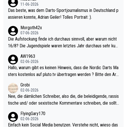
11-06-2026
Das beste, was dem Darts-Sportjournalismus in Deutschland p
assieren konnte, Adrian Geiler! Tolles Portrait :).
Morgoth42x
07-06-2026
Die Aufstockung finde ich durchaus sinnvoll, aber warum nicht
16/8? Die Jugendspiele waren letztes Jahr durchaus sehr kurz
weilig und besser anzuschauen, als manch Erwachsenenspiel.
AW1963
Allerdings ist Mitchell Lawrie als Nummer 1 der Welt eh qualifi
02-06-2026
ziert. Somit ändert die automatische Qualifikation des Weltmei
Hallo, warum gibt es keinen Hinweis, dass die Nordic Darts Ma
sters erstmal nichts. Ich denke sie wollen damit für nächstes J
sters kostenlos auf pluto.tv übertragen werden ? Bitte den Arti
ahr vorsorgen, denn da ist er alt genug für die PDC und wird w
kel aktualisieren, danke!
Grobi
ohl wenig WDF Turniere spielen. Dies war bei Archie Self letzt
02-06-2026
es Jahr der Fall. Er musste als amtierender Weltmeister durch
Nee, die dämlichen Schreiber, also die, die beleidigende, rassis
den Qualifier und ich glaube kaum, dass Mitchel sich das (in Ve
tische und/ oder sexistische Kommentare schreiben, die sollte
gas) antun würde, wenn er doch eigentlich die PDC-WM als Zi
n das einfach mal bleiben lassen. Sollten besser mal ihr eigene
FlyingGary170
el hat.
s Leben in den Griff kriegen. Nur eins wundert mich: Luke Little
02-06-2026
r war doch neulich erst derjenige, der über Social Media GvV p
Einfach kein Social Media benutzen. Verstehe nicht, wieso das