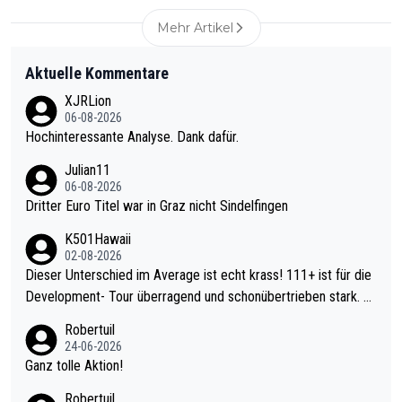
Mehr Artikel
Aktuelle Kommentare
XJRLion
06-08-2026
Hochinteressante Analyse. Dank dafür.
Julian11
06-08-2026
Dritter Euro Titel war in Graz nicht Sindelfingen
K501Hawaii
02-08-2026
Dieser Unterschied im Average ist echt krass! 111+ ist für die
Development- Tour überragend und schonübertrieben stark. U
nter 60 im Ave dagegen eigentlich schon zu schwach - gerade
Robertuil
mal 40+ erst recht. Da gewinnst keinen Blumentopf - ist ja noc
24-06-2026
h krasser wie ein Pokalspiel eines Kreisligisten vs einem Bund
Ganz tolle Aktion!
esligisten.
Robertuil