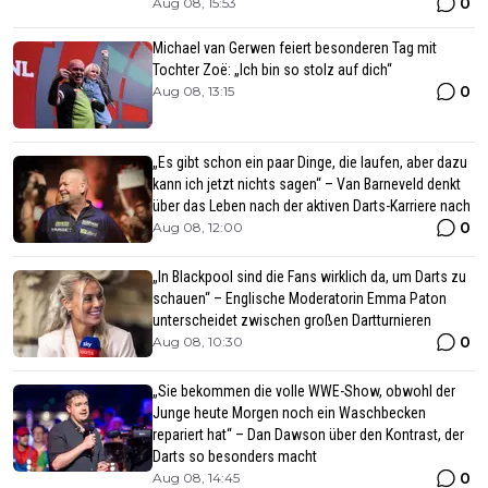
0
Aug 08, 15:53
Michael van Gerwen feiert besonderen Tag mit
Tochter Zoë: „Ich bin so stolz auf dich“
0
Aug 08, 13:15
„Es gibt schon ein paar Dinge, die laufen, aber dazu
kann ich jetzt nichts sagen“ – Van Barneveld denkt
über das Leben nach der aktiven Darts-Karriere nach
0
Aug 08, 12:00
„In Blackpool sind die Fans wirklich da, um Darts zu
schauen“ – Englische Moderatorin Emma Paton
unterscheidet zwischen großen Dartturnieren
0
Aug 08, 10:30
„Sie bekommen die volle WWE-Show, obwohl der
Junge heute Morgen noch ein Waschbecken
repariert hat“ – Dan Dawson über den Kontrast, der
Darts so besonders macht
0
Aug 08, 14:45