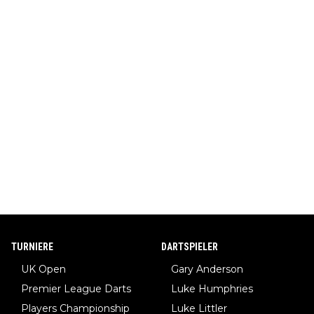
TURNIERE
DARTSPIELER
UK Open
Gary Anderson
Premier League Darts
Luke Humphries
Players Championship
Luke Littler