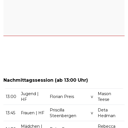
Nachmittagssession (ab 13:00 Uhr)
Jugend |
Mason
13:00
Florian Preis
v
HF
Teese
Priscilla
Deta
13:45
Frauen | HF
v
Steenbergen
Hedman
Mädchen |
Rebecca