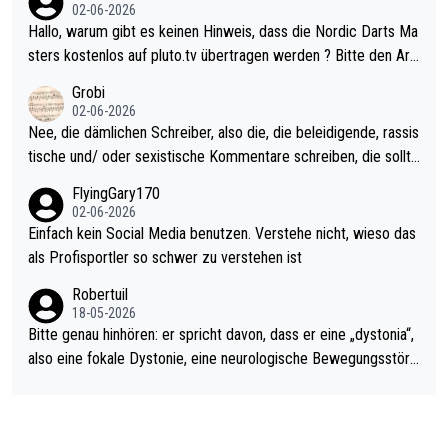
Allerdings ist Mitchell Lawrie als Nummer 1 der Welt eh qualifi
02-06-2026
ziert. Somit ändert die automatische Qualifikation des Weltmei
Hallo, warum gibt es keinen Hinweis, dass die Nordic Darts Ma
sters erstmal nichts. Ich denke sie wollen damit für nächstes J
sters kostenlos auf pluto.tv übertragen werden ? Bitte den Arti
ahr vorsorgen, denn da ist er alt genug für die PDC und wird w
kel aktualisieren, danke!
Grobi
ohl wenig WDF Turniere spielen. Dies war bei Archie Self letzt
02-06-2026
es Jahr der Fall. Er musste als amtierender Weltmeister durch
Nee, die dämlichen Schreiber, also die, die beleidigende, rassis
den Qualifier und ich glaube kaum, dass Mitchel sich das (in Ve
tische und/ oder sexistische Kommentare schreiben, die sollte
gas) antun würde, wenn er doch eigentlich die PDC-WM als Zi
n das einfach mal bleiben lassen. Sollten besser mal ihr eigene
FlyingGary170
el hat.
s Leben in den Griff kriegen. Nur eins wundert mich: Luke Little
02-06-2026
r war doch neulich erst derjenige, der über Social Media GvV p
Einfach kein Social Media benutzen. Verstehe nicht, wieso das
rovoziert hat. Und Littlers Mutter schießt öfters mal gegen Ric
als Profisportler so schwer zu verstehen ist
ardo Pietreczko auf Social Media. Hmmmm. Finde den Fehler!
Robertuil
18-05-2026
Bitte genau hinhören: er spricht davon, dass er eine „dystonia“,
also eine fokale Dystonie, eine neurologische Bewegungsstöru
ng, bei der unkontrolliert Bewegungen und Krämpfe erzeugt w
erden, im Arm hat. Und, dass Medikamente ihm helfen! Ich glau
be immer noch, dass sehr viele der Dartits-Fälle fälschlich psy