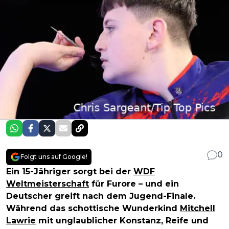
0
Folgt uns auf Google!
Ein 15-Jähriger sorgt bei der
WDF
Weltmeisterschaft
für Furore – und ein
Deutscher greift nach dem Jugend-Finale.
Während das schottische Wunderkind
Mitchell
Lawrie
mit unglaublicher Konstanz, Reife und