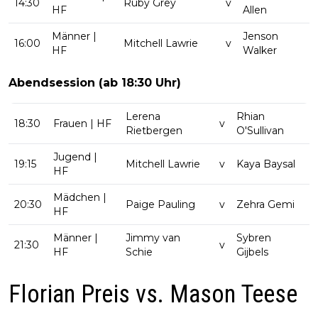
14:30
Ruby Grey
v
HF
Allen
Männer |
Jenson
16:00
Mitchell Lawrie
v
HF
Walker
Abendsession (ab 18:30 Uhr)
Lerena
Rhian
18:30
Frauen | HF
v
Rietbergen
O'Sullivan
Jugend |
19:15
Mitchell Lawrie
v
Kaya Baysal
HF
Mädchen |
20:30
Paige Pauling
v
Zehra Gemi
HF
Männer |
Jimmy van
Sybren
21:30
v
HF
Schie
Gijbels
Florian Preis vs. Mason Teese