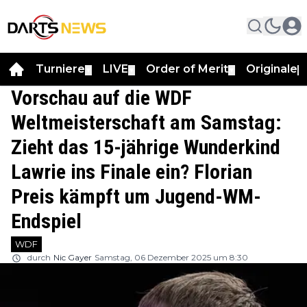
Turniere
LIVE
Order of Merit
Originale
▼
▼
▼
▼
Vorschau auf die WDF
Weltmeisterschaft am Samstag:
Zieht das 15-jährige Wunderkind
Lawrie ins Finale ein? Florian
Preis kämpft um Jugend-WM-
Endspiel
WDF
durch
Nic Gayer
Samstag, 06 Dezember 2025 um 8:30