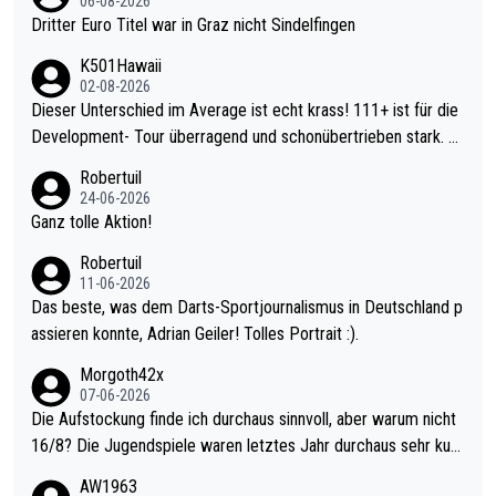
06-08-2026
Dritter Euro Titel war in Graz nicht Sindelfingen
K501Hawaii
02-08-2026
Dieser Unterschied im Average ist echt krass! 111+ ist für die
Development- Tour überragend und schonübertrieben stark. U
nter 60 im Ave dagegen eigentlich schon zu schwach - gerade
Robertuil
mal 40+ erst recht. Da gewinnst keinen Blumentopf - ist ja noc
24-06-2026
h krasser wie ein Pokalspiel eines Kreisligisten vs einem Bund
Ganz tolle Aktion!
esligisten.
Robertuil
11-06-2026
Das beste, was dem Darts-Sportjournalismus in Deutschland p
assieren konnte, Adrian Geiler! Tolles Portrait :).
Morgoth42x
07-06-2026
Die Aufstockung finde ich durchaus sinnvoll, aber warum nicht
16/8? Die Jugendspiele waren letztes Jahr durchaus sehr kurz
weilig und besser anzuschauen, als manch Erwachsenenspiel.
AW1963