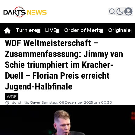
Turniere
LIVE
Order of Merit
Originale
▼
▼
▼
▼
WDF Weltmeisterschaft –
Zusammenfasssung: Jimmy van
Schie triumphiert im Kracher-
Duell – Florian Preis erreicht
Jugend-Halbfinale
WDF
durch
Nic Gayer
Samstag, 06 Dezember 2025 um 00:30