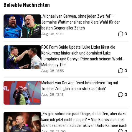
Beliebte Nachrichten
„Michael van Gerwen, ohne jeden Zweifel“ –
Jermaine Wattimena hat eine klare Wahl für den
besten Gegner aller Zeiten
0
Aug 08, 9:15
PDC Form Guide Update: Luke Littler lässt die
Konkurrenz hinter sich und dominiert Luke
Humphries und Gerwyn Price nach seinem World-
Matchplay-Titel
0
Aug 08, 15:53
Michael van Gerwen feiert besonderen Tag mit
Tochter Zoë: „Ich bin so stolz auf dich“
0
Aug 08, 13:15
„Es gibt schon ein paar Dinge, die laufen, aber dazu
kann ich jetzt nichts sagen“ – Van Barneveld denkt
über das Leben nach der aktiven Darts-Karriere nach
0
Aug 08, 12:00