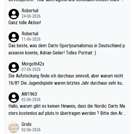
nter 60 im Ave dagegen eigentlich schon zu schwach - gerade
Robertuil
mal 40+ erst recht. Da gewinnst keinen Blumentopf - ist ja noc
24-06-2026
h krasser wie ein Pokalspiel eines Kreisligisten vs einem Bund
Ganz tolle Aktion!
esligisten.
Robertuil
11-06-2026
Das beste, was dem Darts-Sportjournalismus in Deutschland p
assieren konnte, Adrian Geiler! Tolles Portrait :).
Morgoth42x
07-06-2026
Die Aufstockung finde ich durchaus sinnvoll, aber warum nicht
16/8? Die Jugendspiele waren letztes Jahr durchaus sehr kurz
weilig und besser anzuschauen, als manch Erwachsenenspiel.
AW1963
Allerdings ist Mitchell Lawrie als Nummer 1 der Welt eh qualifi
02-06-2026
ziert. Somit ändert die automatische Qualifikation des Weltmei
Hallo, warum gibt es keinen Hinweis, dass die Nordic Darts Ma
sters erstmal nichts. Ich denke sie wollen damit für nächstes J
sters kostenlos auf pluto.tv übertragen werden ? Bitte den Arti
ahr vorsorgen, denn da ist er alt genug für die PDC und wird w
kel aktualisieren, danke!
Grobi
ohl wenig WDF Turniere spielen. Dies war bei Archie Self letzt
02-06-2026
es Jahr der Fall. Er musste als amtierender Weltmeister durch