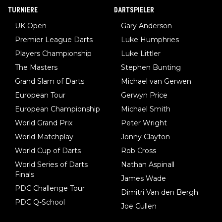
TURNIERE
DARTSPIELER
UK Open
Gary Anderson
Premier League Darts
Luke Humphries
Players Championship
Luke Littler
The Masters
Stephen Bunting
Grand Slam of Darts
Michael van Gerwen
European Tour
Gerwyn Price
European Championship
Michael Smith
World Grand Prix
Peter Wright
World Matchplay
Jonny Clayton
World Cup of Darts
Rob Cross
World Series of Darts
Nathan Aspinall
Finals
James Wade
PDC Challenge Tour
Dimitri Van den Bergh
PDC Q-School
Joe Cullen