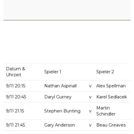
Datum &
Spieler 1
Spieler 2
Uhrzeit
9/11 20:15
Nathan Aspinall
v
Alex Spellman
9/11 20:45
Daryl Gurney
v
Karel Sedlacek
Martin
9/11 21:15
Stephen Bunting
v
Schindler
9/11 21:45
Gary Anderson
v
Beau Greaves