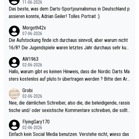
11-06-2026
Das beste, was dem Darts-Sportjournalismus in Deutschland p
assieren konnte, Adrian Geiler! Tolles Portrait :).
Morgoth42x
07-06-2026
Die Aufstockung finde ich durchaus sinnvoll, aber warum nicht
16/8? Die Jugendspiele waren letztes Jahr durchaus sehr kurz
weilig und besser anzuschauen, als manch Erwachsenenspiel.
AW1963
Allerdings ist Mitchell Lawrie als Nummer 1 der Welt eh qualifi
02-06-2026
ziert. Somit ändert die automatische Qualifikation des Weltmei
Hallo, warum gibt es keinen Hinweis, dass die Nordic Darts Ma
sters erstmal nichts. Ich denke sie wollen damit für nächstes J
sters kostenlos auf pluto.tv übertragen werden ? Bitte den Arti
ahr vorsorgen, denn da ist er alt genug für die PDC und wird w
kel aktualisieren, danke!
Grobi
ohl wenig WDF Turniere spielen. Dies war bei Archie Self letzt
02-06-2026
es Jahr der Fall. Er musste als amtierender Weltmeister durch
Nee, die dämlichen Schreiber, also die, die beleidigende, rassis
den Qualifier und ich glaube kaum, dass Mitchel sich das (in Ve
tische und/ oder sexistische Kommentare schreiben, die sollte
gas) antun würde, wenn er doch eigentlich die PDC-WM als Zi
n das einfach mal bleiben lassen. Sollten besser mal ihr eigene
FlyingGary170
el hat.
s Leben in den Griff kriegen. Nur eins wundert mich: Luke Little
02-06-2026
r war doch neulich erst derjenige, der über Social Media GvV p
Einfach kein Social Media benutzen. Verstehe nicht, wieso das