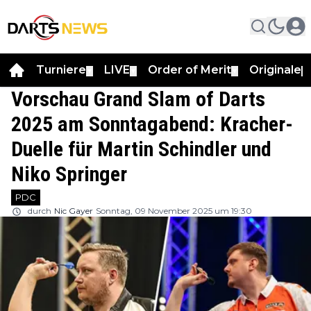
Turniere
LIVE
Order of Merit
Originale
▼
▼
▼
▼
Vorschau Grand Slam of Darts
2025 am Sonntagabend: Kracher-
Duelle für Martin Schindler und
Niko Springer
PDC
durch
Nic Gayer
Sonntag, 09 November 2025 um 19:30