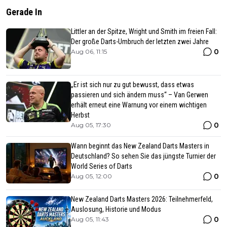
Gerade In
Littler an der Spitze, Wright und Smith im freien Fall:
Der große Darts-Umbruch der letzten zwei Jahre
0
Aug 06, 11:15
„Er ist sich nur zu gut bewusst, dass etwas
passieren und sich ändern muss“ – Van Gerwen
erhält erneut eine Warnung vor einem wichtigen
Herbst
0
Aug 05, 17:30
Wann beginnt das New Zealand Darts Masters in
Deutschland? So sehen Sie das jüngste Turnier der
World Series of Darts
0
Aug 05, 12:00
New Zealand Darts Masters 2026: Teilnehmerfeld,
Auslosung, Historie und Modus
0
Aug 05, 11:43