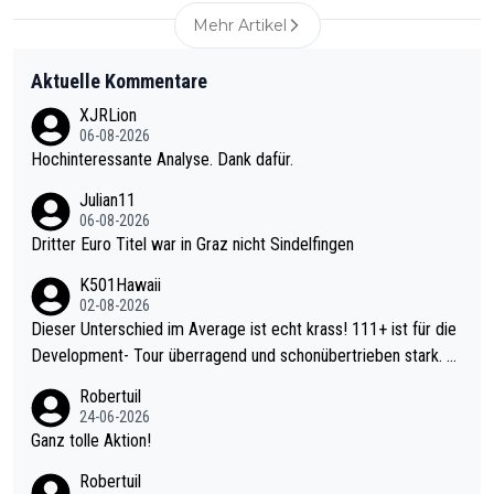
Mehr Artikel
Aktuelle Kommentare
XJRLion
06-08-2026
Hochinteressante Analyse. Dank dafür.
Julian11
06-08-2026
Dritter Euro Titel war in Graz nicht Sindelfingen
K501Hawaii
02-08-2026
Dieser Unterschied im Average ist echt krass! 111+ ist für die
Development- Tour überragend und schonübertrieben stark. U
nter 60 im Ave dagegen eigentlich schon zu schwach - gerade
Robertuil
mal 40+ erst recht. Da gewinnst keinen Blumentopf - ist ja noc
24-06-2026
h krasser wie ein Pokalspiel eines Kreisligisten vs einem Bund
Ganz tolle Aktion!
esligisten.
Robertuil