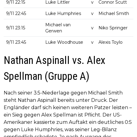
9/11 22:15
Luke Littler
v
Connor Scutt
9/11 22:45
Luke Humphries
v
Michael Smith
Michael van
9/11 23:15
v
Niko Springer
Gerwen
9/11 23:45
Luke Woodhouse
v
Alexis Toylo
Nathan Aspinall vs. Alex
Spellman (Gruppe A)
Nach seiner 3:5-Niederlage gegen Michael Smith
steht Nathan Aspinall bereits unter Druck. Der
Engländer darf sich keinen weiteren Patzer leisten –
ein Sieg gegen Alex Spellman ist Pflicht. Der US-
Amerikaner kassierte zum Auftakt ein deutliches 0:5
gegen Luke Humphries, was seiner Leg-Bilanz
empfindlich schadete. Je nach Ausgang des