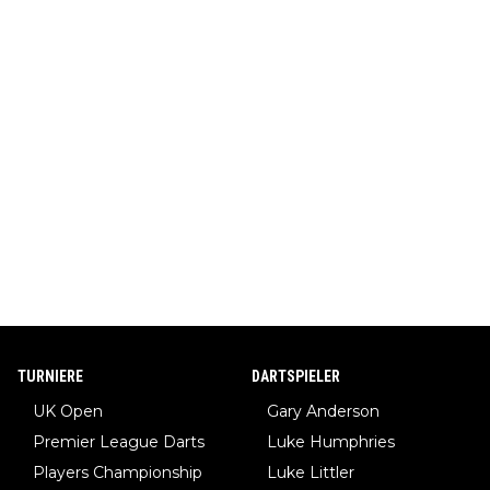
TURNIERE
DARTSPIELER
UK Open
Gary Anderson
Premier League Darts
Luke Humphries
Players Championship
Luke Littler