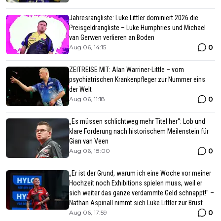
Jahresrangliste: Luke Littler dominiert 2026 die
Preisgeldrangliste – Luke Humphries und Michael
van Gerwen verlieren an Boden
0
Aug 06, 14:15
ZEITREISE MIT: Alan Warriner-Little – vom
psychiatrischen Krankenpfleger zur Nummer eins
der Welt
0
Aug 06, 11:18
„Es müssen schlichtweg mehr Titel her“: Lob und
klare Forderung nach historischem Meilenstein für
Gian van Veen
0
Aug 06, 18:00
„Er ist der Grund, warum ich eine Woche vor meiner
Hochzeit noch Exhibitions spielen muss, weil er
sich weiter das ganze verdammte Geld schnappt!" –
Nathan Aspinall nimmt sich Luke Littler zur Brust
0
Aug 06, 17:59