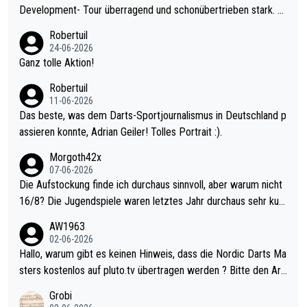
Development- Tour überragend und schonübertrieben stark. U
nter 60 im Ave dagegen eigentlich schon zu schwach - gerade
Robertuil
mal 40+ erst recht. Da gewinnst keinen Blumentopf - ist ja noc
24-06-2026
h krasser wie ein Pokalspiel eines Kreisligisten vs einem Bund
Ganz tolle Aktion!
esligisten.
Robertuil
11-06-2026
Das beste, was dem Darts-Sportjournalismus in Deutschland p
assieren konnte, Adrian Geiler! Tolles Portrait :).
Morgoth42x
07-06-2026
Die Aufstockung finde ich durchaus sinnvoll, aber warum nicht
16/8? Die Jugendspiele waren letztes Jahr durchaus sehr kurz
weilig und besser anzuschauen, als manch Erwachsenenspiel.
AW1963
Allerdings ist Mitchell Lawrie als Nummer 1 der Welt eh qualifi
02-06-2026
ziert. Somit ändert die automatische Qualifikation des Weltmei
Hallo, warum gibt es keinen Hinweis, dass die Nordic Darts Ma
sters erstmal nichts. Ich denke sie wollen damit für nächstes J
sters kostenlos auf pluto.tv übertragen werden ? Bitte den Arti
ahr vorsorgen, denn da ist er alt genug für die PDC und wird w
kel aktualisieren, danke!
Grobi
ohl wenig WDF Turniere spielen. Dies war bei Archie Self letzt