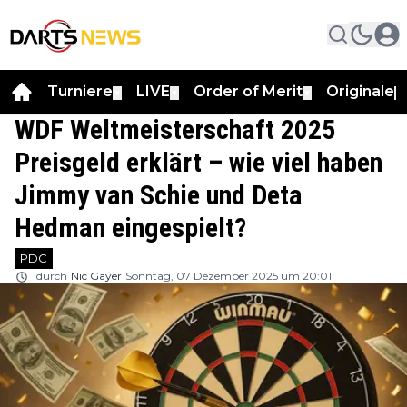
Turniere
LIVE
Order of Merit
Originale
▼
▼
▼
▼
WDF Weltmeisterschaft 2025
Preisgeld erklärt – wie viel haben
Jimmy van Schie und Deta
Hedman eingespielt?
PDC
durch
Nic Gayer
Sonntag, 07 Dezember 2025 um 20:01