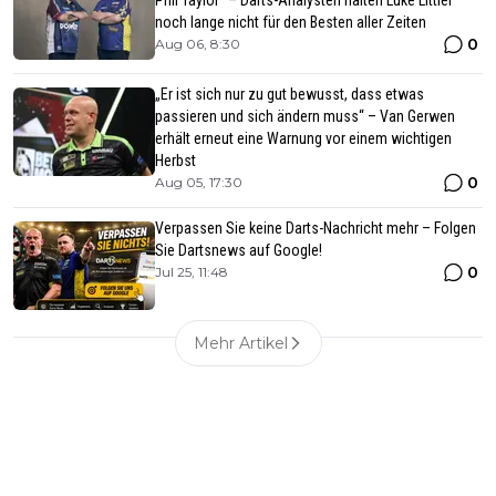
Phil Taylor“ – Darts-Analysten halten Luke Littler
noch lange nicht für den Besten aller Zeiten
0
Aug 06, 8:30
„Er ist sich nur zu gut bewusst, dass etwas
passieren und sich ändern muss“ – Van Gerwen
erhält erneut eine Warnung vor einem wichtigen
Herbst
0
Aug 05, 17:30
Verpassen Sie keine Darts-Nachricht mehr – Folgen
Sie Dartsnews auf Google!
0
Jul 25, 11:48
Mehr Artikel