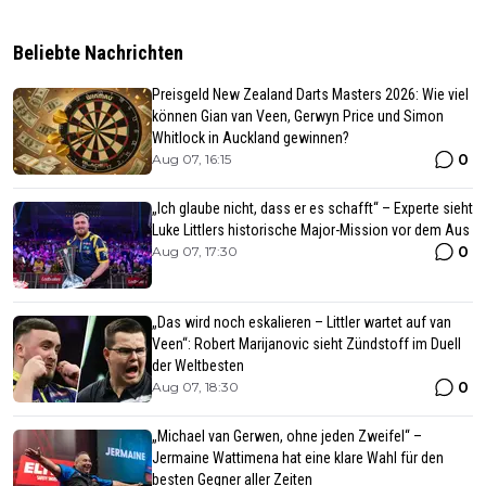
Beliebte Nachrichten
Preisgeld New Zealand Darts Masters 2026: Wie viel
können Gian van Veen, Gerwyn Price und Simon
Whitlock in Auckland gewinnen?
0
Aug 07, 16:15
„Ich glaube nicht, dass er es schafft“ – Experte sieht
Luke Littlers historische Major-Mission vor dem Aus
0
Aug 07, 17:30
„Das wird noch eskalieren – Littler wartet auf van
Veen“: Robert Marijanovic sieht Zündstoff im Duell
der Weltbesten
0
Aug 07, 18:30
„Michael van Gerwen, ohne jeden Zweifel“ –
Jermaine Wattimena hat eine klare Wahl für den
besten Gegner aller Zeiten