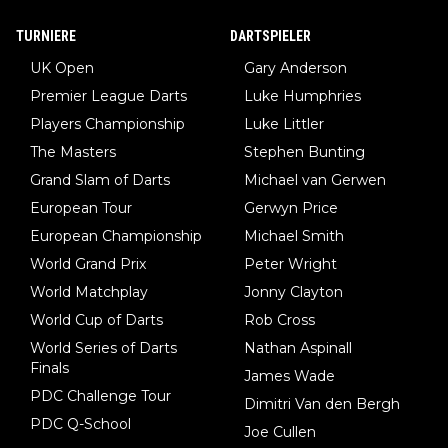
TURNIERE
DARTSPIELER
UK Open
Gary Anderson
Premier League Darts
Luke Humphries
Players Championship
Luke Littler
The Masters
Stephen Bunting
Grand Slam of Darts
Michael van Gerwen
European Tour
Gerwyn Price
European Championship
Michael Smith
World Grand Prix
Peter Wright
World Matchplay
Jonny Clayton
World Cup of Darts
Rob Cross
World Series of Darts
Nathan Aspinall
Finals
James Wade
PDC Challenge Tour
Dimitri Van den Bergh
PDC Q-School
Joe Cullen