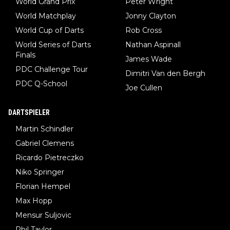
World Grand Prix
Peter Wright
World Matchplay
Jonny Clayton
World Cup of Darts
Rob Cross
World Series of Darts
Nathan Aspinall
Finals
James Wade
PDC Challenge Tour
Dimitri Van den Bergh
PDC Q-School
Joe Cullen
DARTSPIELER
Martin Schindler
Gabriel Clemens
Ricardo Pietreczko
Niko Springer
Florian Hempel
Max Hopp
Mensur Suljovic
Phil Taylor