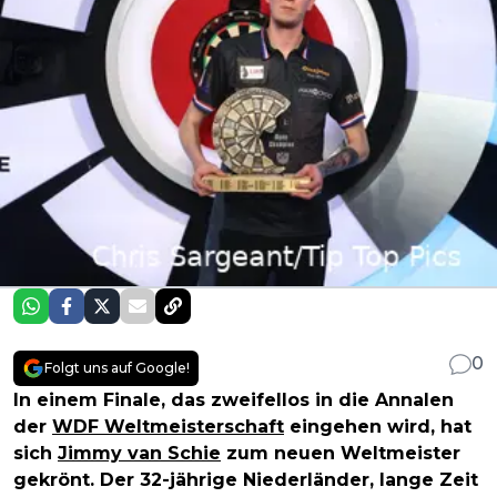
0
Folgt uns auf Google!
In einem Finale, das zweifellos in die Annalen
der
WDF Weltmeisterschaft
eingehen wird, hat
sich
Jimmy van Schie
zum neuen Weltmeister
gekrönt. Der 32-jährige Niederländer, lange Zeit