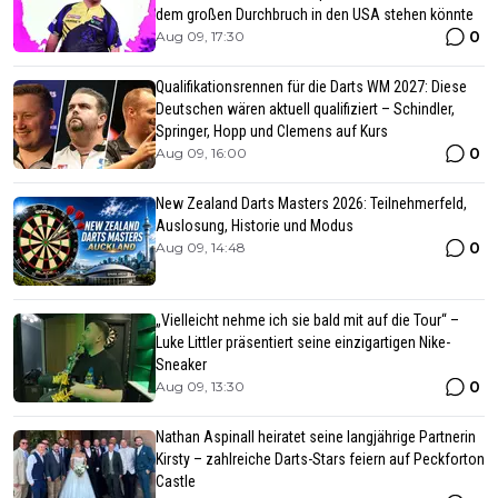
dem großen Durchbruch in den USA stehen könnte
0
Aug 09, 17:30
Qualifikationsrennen für die Darts WM 2027: Diese
Deutschen wären aktuell qualifiziert – Schindler,
Springer, Hopp und Clemens auf Kurs
0
Aug 09, 16:00
New Zealand Darts Masters 2026: Teilnehmerfeld,
Auslosung, Historie und Modus
0
Aug 09, 14:48
„Vielleicht nehme ich sie bald mit auf die Tour“ –
Luke Littler präsentiert seine einzigartigen Nike-
Sneaker
0
Aug 09, 13:30
Nathan Aspinall heiratet seine langjährige Partnerin
Kirsty – zahlreiche Darts-Stars feiern auf Peckforton
Castle