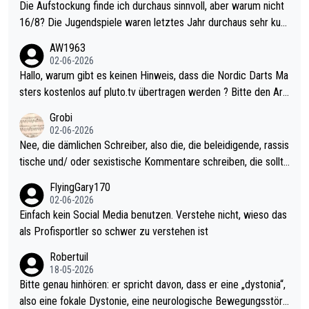
Die Aufstockung finde ich durchaus sinnvoll, aber warum nicht
16/8? Die Jugendspiele waren letztes Jahr durchaus sehr kurz
weilig und besser anzuschauen, als manch Erwachsenenspiel.
AW1963
Allerdings ist Mitchell Lawrie als Nummer 1 der Welt eh qualifi
02-06-2026
ziert. Somit ändert die automatische Qualifikation des Weltmei
Hallo, warum gibt es keinen Hinweis, dass die Nordic Darts Ma
sters erstmal nichts. Ich denke sie wollen damit für nächstes J
sters kostenlos auf pluto.tv übertragen werden ? Bitte den Arti
ahr vorsorgen, denn da ist er alt genug für die PDC und wird w
kel aktualisieren, danke!
Grobi
ohl wenig WDF Turniere spielen. Dies war bei Archie Self letzt
02-06-2026
es Jahr der Fall. Er musste als amtierender Weltmeister durch
Nee, die dämlichen Schreiber, also die, die beleidigende, rassis
den Qualifier und ich glaube kaum, dass Mitchel sich das (in Ve
tische und/ oder sexistische Kommentare schreiben, die sollte
gas) antun würde, wenn er doch eigentlich die PDC-WM als Zi
n das einfach mal bleiben lassen. Sollten besser mal ihr eigene
FlyingGary170
el hat.
s Leben in den Griff kriegen. Nur eins wundert mich: Luke Little
02-06-2026
r war doch neulich erst derjenige, der über Social Media GvV p
Einfach kein Social Media benutzen. Verstehe nicht, wieso das
rovoziert hat. Und Littlers Mutter schießt öfters mal gegen Ric
als Profisportler so schwer zu verstehen ist
ardo Pietreczko auf Social Media. Hmmmm. Finde den Fehler!
Robertuil
18-05-2026
Bitte genau hinhören: er spricht davon, dass er eine „dystonia“,
also eine fokale Dystonie, eine neurologische Bewegungsstöru