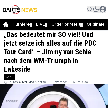
Turniere
LIVE
Order of Merit
Originale
▼
▼
▼
▼
„Das bedeutet mir SO viel! Und
jetzt setze ich alles auf die PDC
Tour Card“ – Jimmy van Schie
nach dem WM-Triumph in
Lakeside
WDF
durch
Oliver Ried
Montag, 08 Dezember 2025 um 9:00