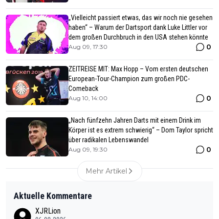
„Vielleicht passiert etwas, das wir noch nie gesehen
haben“ – Warum der Dartsport dank Luke Littler vor
dem großen Durchbruch in den USA stehen könnte
0
Aug 09, 17:30
ZEITREISE MIT: Max Hopp – Vom ersten deutschen
European-Tour-Champion zum großen PDC-
Comeback
0
Aug 10, 14:00
„Nach fünfzehn Jahren Darts mit einem Drink im
Körper ist es extrem schwierig“ – Dom Taylor spricht
über radikalen Lebenswandel
0
Aug 09, 19:30
Mehr Artikel
Aktuelle Kommentare
XJRLion