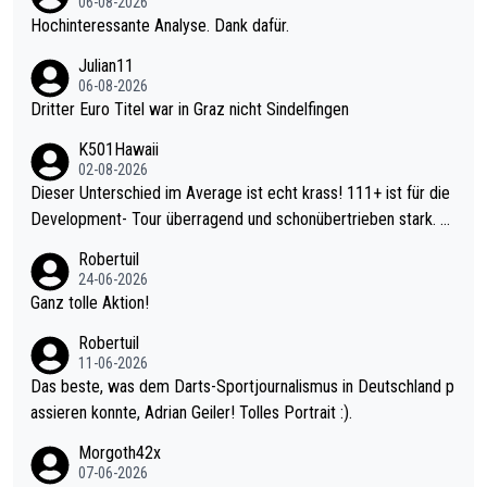
06-08-2026
Hochinteressante Analyse. Dank dafür.
Julian11
06-08-2026
Dritter Euro Titel war in Graz nicht Sindelfingen
K501Hawaii
02-08-2026
Dieser Unterschied im Average ist echt krass! 111+ ist für die
Development- Tour überragend und schonübertrieben stark. U
nter 60 im Ave dagegen eigentlich schon zu schwach - gerade
Robertuil
mal 40+ erst recht. Da gewinnst keinen Blumentopf - ist ja noc
24-06-2026
h krasser wie ein Pokalspiel eines Kreisligisten vs einem Bund
Ganz tolle Aktion!
esligisten.
Robertuil
11-06-2026
Das beste, was dem Darts-Sportjournalismus in Deutschland p
assieren konnte, Adrian Geiler! Tolles Portrait :).
Morgoth42x
07-06-2026