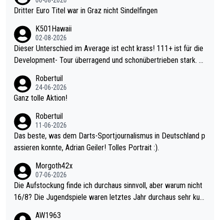
06-08-2026
Dritter Euro Titel war in Graz nicht Sindelfingen
K501Hawaii
02-08-2026
Dieser Unterschied im Average ist echt krass! 111+ ist für die
Development- Tour überragend und schonübertrieben stark. U
nter 60 im Ave dagegen eigentlich schon zu schwach - gerade
Robertuil
mal 40+ erst recht. Da gewinnst keinen Blumentopf - ist ja noc
24-06-2026
h krasser wie ein Pokalspiel eines Kreisligisten vs einem Bund
Ganz tolle Aktion!
esligisten.
Robertuil
11-06-2026
Das beste, was dem Darts-Sportjournalismus in Deutschland p
assieren konnte, Adrian Geiler! Tolles Portrait :).
Morgoth42x
07-06-2026
Die Aufstockung finde ich durchaus sinnvoll, aber warum nicht
16/8? Die Jugendspiele waren letztes Jahr durchaus sehr kurz
weilig und besser anzuschauen, als manch Erwachsenenspiel.
AW1963