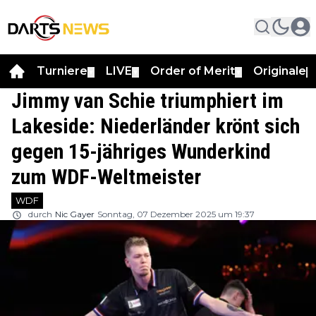
Turniere
LIVE
Order of Merit
Originale
▼
▼
▼
▼
Jimmy van Schie triumphiert im
Lakeside: Niederländer krönt sich
gegen 15-jähriges Wunderkind
zum WDF-Weltmeister
WDF
durch
Nic Gayer
Sonntag, 07 Dezember 2025 um 19:37