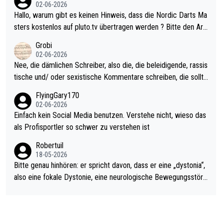
Allerdings ist Mitchell Lawrie als Nummer 1 der Welt eh qualifi
02-06-2026
ziert. Somit ändert die automatische Qualifikation des Weltmei
Hallo, warum gibt es keinen Hinweis, dass die Nordic Darts Ma
sters erstmal nichts. Ich denke sie wollen damit für nächstes J
sters kostenlos auf pluto.tv übertragen werden ? Bitte den Arti
ahr vorsorgen, denn da ist er alt genug für die PDC und wird w
kel aktualisieren, danke!
Grobi
ohl wenig WDF Turniere spielen. Dies war bei Archie Self letzt
02-06-2026
es Jahr der Fall. Er musste als amtierender Weltmeister durch
Nee, die dämlichen Schreiber, also die, die beleidigende, rassis
den Qualifier und ich glaube kaum, dass Mitchel sich das (in Ve
tische und/ oder sexistische Kommentare schreiben, die sollte
gas) antun würde, wenn er doch eigentlich die PDC-WM als Zi
n das einfach mal bleiben lassen. Sollten besser mal ihr eigene
FlyingGary170
el hat.
s Leben in den Griff kriegen. Nur eins wundert mich: Luke Little
02-06-2026
r war doch neulich erst derjenige, der über Social Media GvV p
Einfach kein Social Media benutzen. Verstehe nicht, wieso das
rovoziert hat. Und Littlers Mutter schießt öfters mal gegen Ric
als Profisportler so schwer zu verstehen ist
ardo Pietreczko auf Social Media. Hmmmm. Finde den Fehler!
Robertuil
18-05-2026
Bitte genau hinhören: er spricht davon, dass er eine „dystonia“,
also eine fokale Dystonie, eine neurologische Bewegungsstöru
ng, bei der unkontrolliert Bewegungen und Krämpfe erzeugt w
erden, im Arm hat. Und, dass Medikamente ihm helfen! Ich glau
be immer noch, dass sehr viele der Dartits-Fälle fälschlich psy