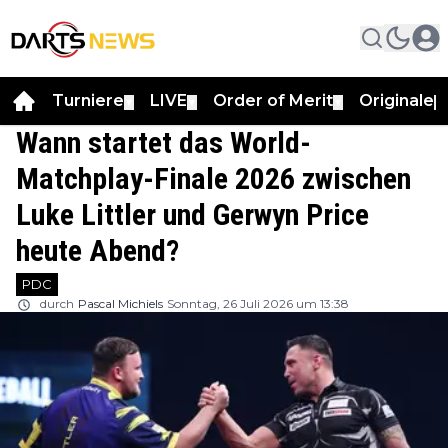
Turniere
LIVE
Order of Merit
Originale
▼
▼
▼
▼
Wann startet das World-
Matchplay-Finale 2026 zwischen
Luke Littler und Gerwyn Price
heute Abend?
PDC
durch
Pascal Michiels
Sonntag, 26 Juli 2026 um 13:38