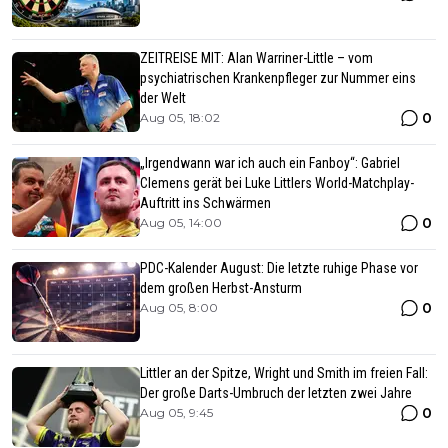
ZEITREISE MIT: Alan Warriner-Little – vom
psychiatrischen Krankenpfleger zur Nummer eins
der Welt
0
Aug 05, 18:02
„Irgendwann war ich auch ein Fanboy“: Gabriel
Clemens gerät bei Luke Littlers World-Matchplay-
Auftritt ins Schwärmen
0
Aug 05, 14:00
PDC-Kalender August: Die letzte ruhige Phase vor
dem großen Herbst-Ansturm
0
Aug 05, 8:00
Littler an der Spitze, Wright und Smith im freien Fall:
Der große Darts-Umbruch der letzten zwei Jahre
0
Aug 05, 9:45