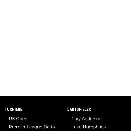
TURNIERE
DARTSPIELER
UK Open
Gary Anderson
Premier League Darts
Luke Humphries