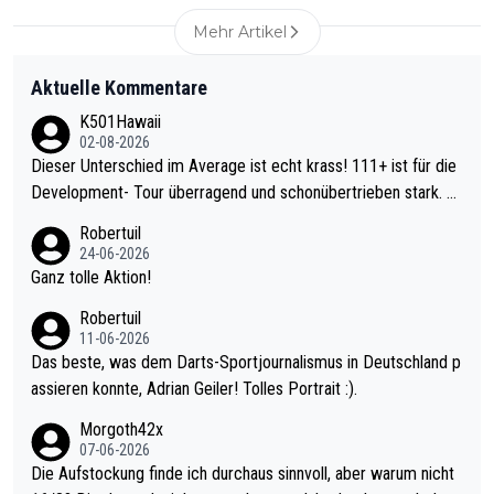
Mehr Artikel
Aktuelle Kommentare
K501Hawaii
02-08-2026
Dieser Unterschied im Average ist echt krass! 111+ ist für die
Development- Tour überragend und schonübertrieben stark. U
nter 60 im Ave dagegen eigentlich schon zu schwach - gerade
Robertuil
mal 40+ erst recht. Da gewinnst keinen Blumentopf - ist ja noc
24-06-2026
h krasser wie ein Pokalspiel eines Kreisligisten vs einem Bund
Ganz tolle Aktion!
esligisten.
Robertuil
11-06-2026
Das beste, was dem Darts-Sportjournalismus in Deutschland p
assieren konnte, Adrian Geiler! Tolles Portrait :).
Morgoth42x
07-06-2026
Die Aufstockung finde ich durchaus sinnvoll, aber warum nicht