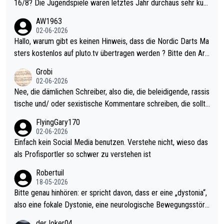
16/8? Die Jugendspiele waren letztes Jahr durchaus sehr kurz
weilig und besser anzuschauen, als manch Erwachsenenspiel.
AW1963
Allerdings ist Mitchell Lawrie als Nummer 1 der Welt eh qualifi
02-06-2026
ziert. Somit ändert die automatische Qualifikation des Weltmei
Hallo, warum gibt es keinen Hinweis, dass die Nordic Darts Ma
sters erstmal nichts. Ich denke sie wollen damit für nächstes J
sters kostenlos auf pluto.tv übertragen werden ? Bitte den Arti
ahr vorsorgen, denn da ist er alt genug für die PDC und wird w
kel aktualisieren, danke!
Grobi
ohl wenig WDF Turniere spielen. Dies war bei Archie Self letzt
02-06-2026
es Jahr der Fall. Er musste als amtierender Weltmeister durch
Nee, die dämlichen Schreiber, also die, die beleidigende, rassis
den Qualifier und ich glaube kaum, dass Mitchel sich das (in Ve
tische und/ oder sexistische Kommentare schreiben, die sollte
gas) antun würde, wenn er doch eigentlich die PDC-WM als Zi
n das einfach mal bleiben lassen. Sollten besser mal ihr eigene
FlyingGary170
el hat.
s Leben in den Griff kriegen. Nur eins wundert mich: Luke Little
02-06-2026
r war doch neulich erst derjenige, der über Social Media GvV p
Einfach kein Social Media benutzen. Verstehe nicht, wieso das
rovoziert hat. Und Littlers Mutter schießt öfters mal gegen Ric
als Profisportler so schwer zu verstehen ist
ardo Pietreczko auf Social Media. Hmmmm. Finde den Fehler!
Robertuil
18-05-2026
Bitte genau hinhören: er spricht davon, dass er eine „dystonia“,
also eine fokale Dystonie, eine neurologische Bewegungsstöru
ng, bei der unkontrolliert Bewegungen und Krämpfe erzeugt w
derJoker04