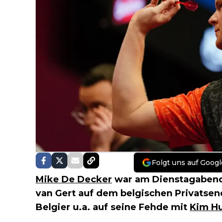
Folgt uns auf Googl
Mike De Decker
war am Dienstagabend 
van Gert auf dem belgischen Privatsend
Belgier u.a. auf seine Fehde mit
Kim H