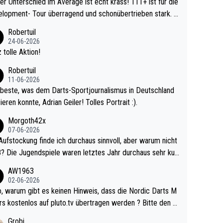
r Unterschied im Average ist echt krass! 111+ ist für die
lopment- Tour überragend und schonübertrieben stark. U
 Ave dagegen eigentlich schon zu schwach - gerad
Robertuil
st recht. Da gewinnst keinen Blumentopf - ist ja n
24-06-2026
kalspiel eines Kreisligisten vs einem Bu
 tolle Aktion!
ligisten.
Robertuil
11-06-2026
beste, was dem Darts-Sportjournalismus in Deutschland
ieren konnte, Adrian Geiler! Tolles Portrait :).
Morgoth42x
07-06-2026
Aufstockung finde ich durchaus sinnvoll, aber warum nicht
r durchaus sehr kur
lig und besser anzuschauen, als manch Erwachsenenspie
AW1963
02-06-2026
ert. Somit ändert die automatische Qualifikation des Weltm
e Nordic Darts M
mal nichts. Ich denke sie wollen damit für nächste
rs kostenlos auf pluto.tv übertragen werden ? Bitte den A
hr vorsorgen, denn da ist er alt genug für die PDC und wir
el aktualisieren, danke!
Grobi