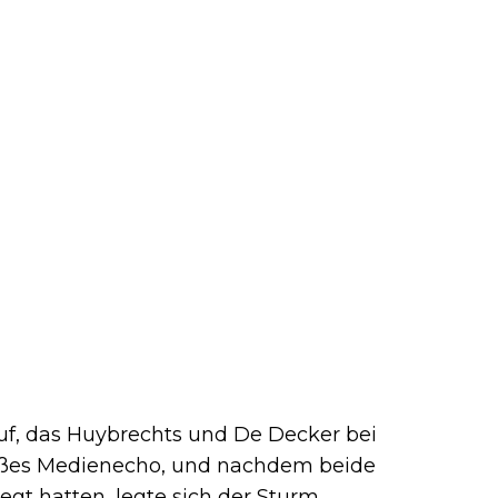
auf, das Huybrechts und De Decker bei
großes Medienecho, und nachdem beide
egt hatten, legte sich der Sturm