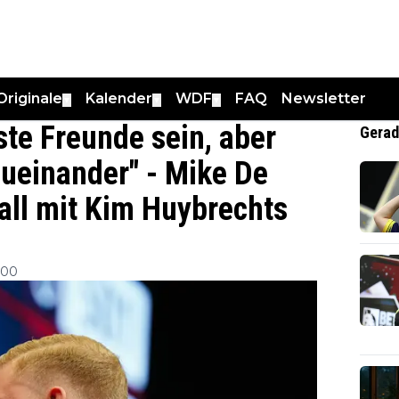
Originale
Kalender
WDF
FAQ
Newsletter
▼
▼
▼
ste Freunde sein, aber
Gerad
zueinander" - Mike De
fall mit Kim Huybrechts
:00