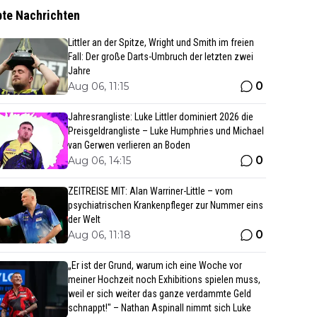
bte Nachrichten
Littler an der Spitze, Wright und Smith im freien
Fall: Der große Darts-Umbruch der letzten zwei
Jahre
0
Aug 06, 11:15
Jahresrangliste: Luke Littler dominiert 2026 die
Preisgeldrangliste – Luke Humphries und Michael
van Gerwen verlieren an Boden
0
Aug 06, 14:15
ZEITREISE MIT: Alan Warriner-Little – vom
psychiatrischen Krankenpfleger zur Nummer eins
der Welt
0
Aug 06, 11:18
„Er ist der Grund, warum ich eine Woche vor
meiner Hochzeit noch Exhibitions spielen muss,
weil er sich weiter das ganze verdammte Geld
schnappt!" – Nathan Aspinall nimmt sich Luke