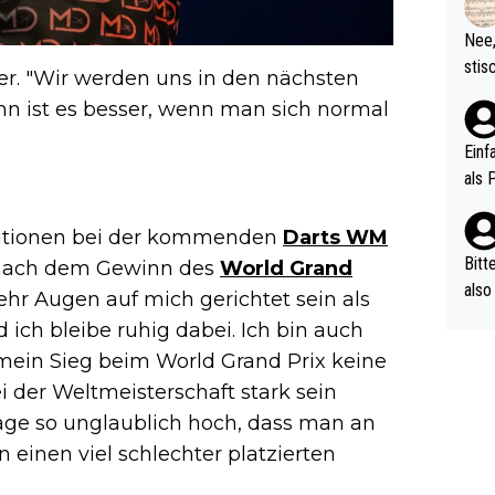
d wo
etzt
Nee,
urch
stis
ter. "Wir werden uns in den nächsten
(in 
ten 
nn ist es besser, wenn man sich normal
als Z
nes 
ttle
Einf
vV p
als 
n Ri
ehle
itionen bei der kommenden
Darts WM
Bitt
us nach dem Gewinn des
World Grand
also
ehr Augen auf mich gerichtet sein als
ung,
 ich bleibe ruhig dabei. Ich bin auch
werd
 mein Sieg beim World Grand Prix keine
aube
ei der Weltmeisterschaft stark sein
sych
tage so unglaublich hoch, dass man an
d di
e ma
einen viel schlechter platzierten
n…