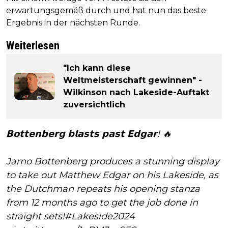
erwartungsgemäß durch und hat nun das beste
Ergebnis in der nächsten Runde.
Weiterlesen
"Ich kann diese
Weltmeisterschaft gewinnen" -
Wilkinson nach Lakeside-Auftakt
zuversichtlich
𝗕𝗼𝘁𝘁𝗲𝗻𝗯𝗲𝗿𝗴 𝗯𝗹𝗮𝘀𝘁𝘀 𝗽𝗮𝘀𝘁 𝗘𝗱𝗴𝗮𝗿! 🔥
Jarno Bottenberg produces a stunning display
to take out Matthew Edgar on his Lakeside, as
the Dutchman repeats his opening stanza
from 12 months ago to get the job done in
straight sets!
#Lakeside2024