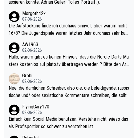
assieren konnte, Adrian Geiler! Tolles Portrait :).
Morgoth42x
07-06-2026
Die Aufstockung finde ich durchaus sinnvoll, aber warum nicht
16/8? Die Jugendspiele waren letztes Jahr durchaus sehr kurz
weilig und besser anzuschauen, als manch Erwachsenenspiel.
AW1963
Allerdings ist Mitchell Lawrie als Nummer 1 der Welt eh qualifi
02-06-2026
ziert. Somit ändert die automatische Qualifikation des Weltmei
Hallo, warum gibt es keinen Hinweis, dass die Nordic Darts Ma
sters erstmal nichts. Ich denke sie wollen damit für nächstes J
sters kostenlos auf pluto.tv übertragen werden ? Bitte den Arti
ahr vorsorgen, denn da ist er alt genug für die PDC und wird w
kel aktualisieren, danke!
Grobi
ohl wenig WDF Turniere spielen. Dies war bei Archie Self letzt
02-06-2026
es Jahr der Fall. Er musste als amtierender Weltmeister durch
Nee, die dämlichen Schreiber, also die, die beleidigende, rassis
den Qualifier und ich glaube kaum, dass Mitchel sich das (in Ve
tische und/ oder sexistische Kommentare schreiben, die sollte
gas) antun würde, wenn er doch eigentlich die PDC-WM als Zi
n das einfach mal bleiben lassen. Sollten besser mal ihr eigene
FlyingGary170
el hat.
s Leben in den Griff kriegen. Nur eins wundert mich: Luke Little
02-06-2026
r war doch neulich erst derjenige, der über Social Media GvV p
Einfach kein Social Media benutzen. Verstehe nicht, wieso das
rovoziert hat. Und Littlers Mutter schießt öfters mal gegen Ric
als Profisportler so schwer zu verstehen ist
ardo Pietreczko auf Social Media. Hmmmm. Finde den Fehler!
Robertuil