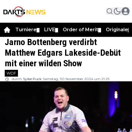
Turniere
LIVE
Order of Merit
Originale
▼
▼
▼
▼
Jarno Bottenberg verdirbt
Matthew Edgars Lakeside-Debüt
mit einer wilden Show
WDF
durch
Sylke Puck
Samstag, 30 November 2024 um 21:25