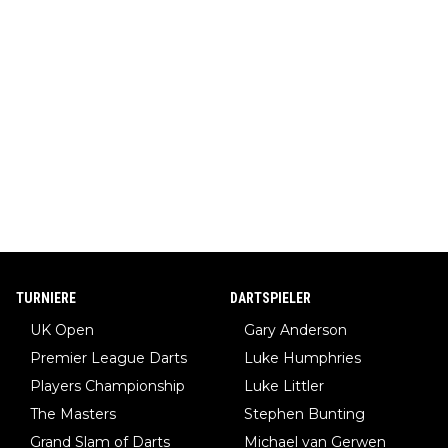
TURNIERE
DARTSPIELER
UK Open
Gary Anderson
Premier League Darts
Luke Humphries
Players Championship
Luke Littler
The Masters
Stephen Bunting
Grand Slam of Darts
Michael van Gerwen