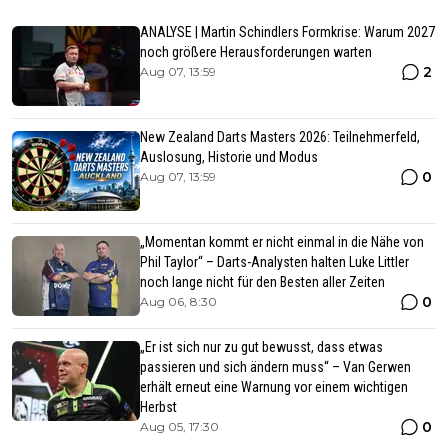
ANALYSE | Martin Schindlers Formkrise: Warum 2027
noch größere Herausforderungen warten
2
Aug 07, 13:59
New Zealand Darts Masters 2026: Teilnehmerfeld,
Auslosung, Historie und Modus
0
Aug 07, 13:59
„Momentan kommt er nicht einmal in die Nähe von
Phil Taylor“ – Darts-Analysten halten Luke Littler
noch lange nicht für den Besten aller Zeiten
0
Aug 06, 8:30
„Er ist sich nur zu gut bewusst, dass etwas
passieren und sich ändern muss“ – Van Gerwen
erhält erneut eine Warnung vor einem wichtigen
Herbst
0
Aug 05, 17:30