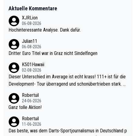
Aktuelle Kommentare
XJRLion
06-08-2026
Hochinteressante Analyse. Dank dafür.
Julian11
06-08-2026
Dritter Euro Titel war in Graz nicht Sindelfingen
K501Hawaii
02-08-2026
Dieser Unterschied im Average ist echt krass! 111+ ist für die
Development- Tour überragend und schonübertrieben stark. U
nter 60 im Ave dagegen eigentlich schon zu schwach - gerade
Robertuil
mal 40+ erst recht. Da gewinnst keinen Blumentopf - ist ja noc
24-06-2026
h krasser wie ein Pokalspiel eines Kreisligisten vs einem Bund
Ganz tolle Aktion!
esligisten.
Robertuil
11-06-2026
Das beste, was dem Darts-Sportjournalismus in Deutschland p