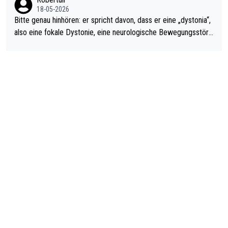
18-05-2026
Bitte genau hinhören: er spricht davon, dass er eine „dystonia“,
also eine fokale Dystonie, eine neurologische Bewegungsstöru
ng, bei der unkontrolliert Bewegungen und Krämpfe erzeugt w
erden, im Arm hat. Und, dass Medikamente ihm helfen! Ich glau
be immer noch, dass sehr viele der Dartits-Fälle fälschlich psy
chologisiert werden und eigentlich fokale Dystonien sind. Und
diese könnten teils wirksam behandelt werden! Dafür müsste
man nur zum Neurologen und nicht zum Mentaltrainer gehen…