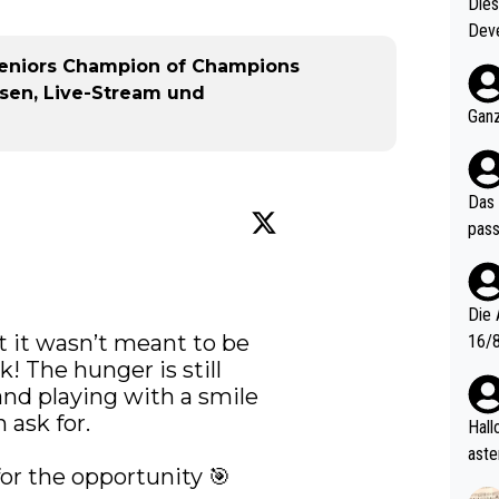
Diese
Deve
nter 60 im
eniors Champion of Champions
e mal 40+ er
ssen, Live-Stream und
och krasser wie ein Po
Ganz
ndes
Das 
pass


Die 
ut it wasn’t meant to be 
16/8? Die Jugendspiele waren letztes Jah
k! The hunger is still 
zwei
and playing with a smile 
l. Allerdings ist Mitchell Lawrie als Nummer 1 der Welt eh quali
 ask for.

fizi
Hallo, warum gibt es keinen Hinweis, dass di
eisters erst
aste
for the opportunity 🎯
s Ja
rtik