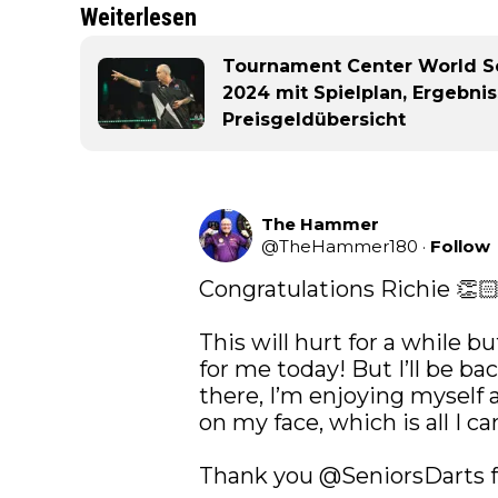
Weiterlesen
Tournament Center World S
2024 mit Spielplan, Ergebni
Preisgeldübersicht
The Hammer
@
TheHammer180
·
Follow
Congratulations Richie 👏🏻 
This will hurt for a while b
for me today! But I’ll be bac
there, I’m enjoying myself 
on my face, which is all I can
Thank you 
@SeniorsDarts
 