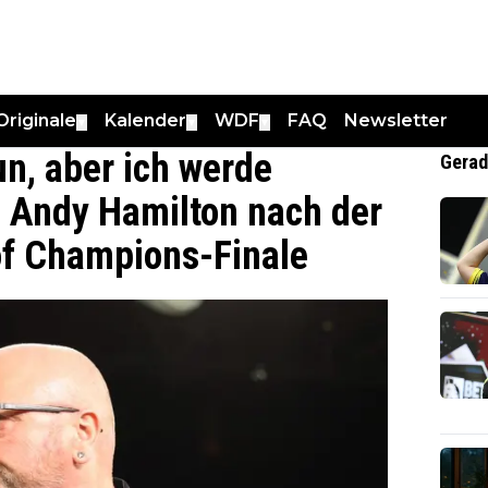
Originale
Kalender
WDF
FAQ
Newsletter
▼
▼
▼
un, aber ich werde
Gerad
 Andy Hamilton nach der
of Champions-Finale