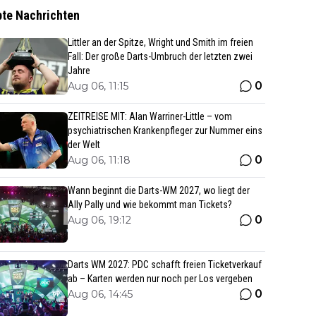
bte Nachrichten
Littler an der Spitze, Wright und Smith im freien
Fall: Der große Darts-Umbruch der letzten zwei
Jahre
0
Aug 06, 11:15
ZEITREISE MIT: Alan Warriner-Little – vom
psychiatrischen Krankenpfleger zur Nummer eins
der Welt
0
Aug 06, 11:18
Wann beginnt die Darts-WM 2027, wo liegt der
Ally Pally und wie bekommt man Tickets?
0
Aug 06, 19:12
Darts WM 2027: PDC schafft freien Ticketverkauf
ab – Karten werden nur noch per Los vergeben
0
Aug 06, 14:45