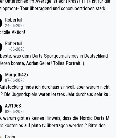
r Unterschied im Average ist echt krass! 111+ ist für die
lopment- Tour überragend und schonübertrieben stark. U
 Ave dagegen eigentlich schon zu schwach - gerad
Robertuil
st recht. Da gewinnst keinen Blumentopf - ist ja n
24-06-2026
kalspiel eines Kreisligisten vs einem Bu
 tolle Aktion!
ligisten.
Robertuil
11-06-2026
beste, was dem Darts-Sportjournalismus in Deutschland
ieren konnte, Adrian Geiler! Tolles Portrait :).
Morgoth42x
07-06-2026
Aufstockung finde ich durchaus sinnvoll, aber warum nicht
r durchaus sehr kur
lig und besser anzuschauen, als manch Erwachsenenspie
AW1963
02-06-2026
ert. Somit ändert die automatische Qualifikation des Weltm
e Nordic Darts M
mal nichts. Ich denke sie wollen damit für nächste
rs kostenlos auf pluto.tv übertragen werden ? Bitte den A
hr vorsorgen, denn da ist er alt genug für die PDC und wir
el aktualisieren, danke!
Grobi