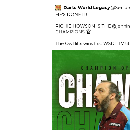
Darts World Legacy
@
Senior
HE'S DONE IT! 

RICHIE HOWSON IS THE 
@jennin
CHAMPIONS 🏆

The Owl lifts wins first WSDT TV title