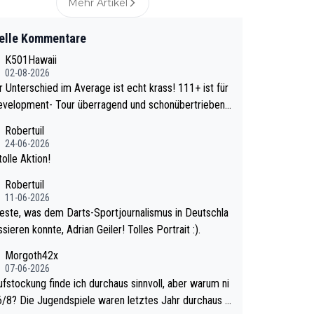
Mehr Artikel
elle Kommentare
K501Hawaii
02-08-2026
Unterschied im Average ist echt krass! 111+ ist für
evelopment- Tour überragend und schonübertrieben
wa
Robertuil
e mal 40+ erst recht. Da gewinnst keinen Blume
24-06-2026
a noch krasser wie ein Pokalspiel eines Kreisligi
olle Aktion!
vs einem Bundesligisten.
Robertuil
11-06-2026
este, was dem Darts-Sportjournalismus in Deutschla
sieren konnte, Adrian Geiler! Tolles Portrait :).
Morgoth42x
07-06-2026
ufstockung finde ich durchaus sinnvoll, aber warum ni
n letztes Jahr durchaus s