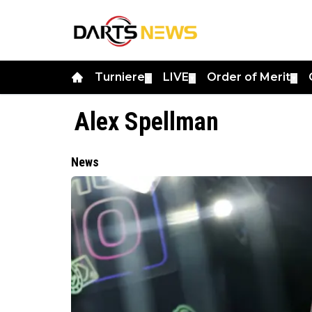
Turniere
LIVE
Order of Merit
▼
▼
▼
Alex Spellman
News