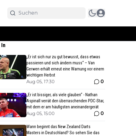
 In
„Er ist sich nur zu gut bewusst, dass etwas
passieren und sich ändern muss“ – Van
Gerwen erhält erneut eine Warnung vor einem
wichtigen Herbst
0
Aug 05, 17:30
„Er ist bissiger, als viele glauben“ - Nathan
Aspinall verrät den überraschenden PDC-Star,
mit dem er am häufigsten aneinandergerät
0
Aug 05, 15:00
Wann beginnt das New Zealand Darts
Masters in Deutschland? So sehen Sie das