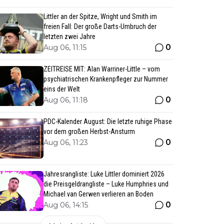
Littler an der Spitze, Wright und Smith im
freien Fall: Der große Darts-Umbruch der
letzten zwei Jahre
0
Aug 06, 11:15
ZEITREISE MIT: Alan Warriner-Little – vom
psychiatrischen Krankenpfleger zur Nummer
eins der Welt
0
Aug 06, 11:18
PDC-Kalender August: Die letzte ruhige Phase
vor dem großen Herbst-Ansturm
0
Aug 06, 11:23
Jahresrangliste: Luke Littler dominiert 2026
die Preisgeldrangliste – Luke Humphries und
Michael van Gerwen verlieren an Boden
0
Aug 06, 14:15