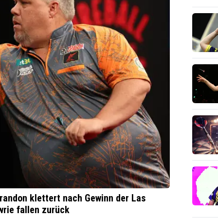
andon klettert nach Gewinn der Las
rie fallen zurück