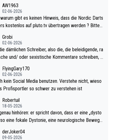
urzweilig und besser anzuschauen, als manch Erwach
AW1963
tchell Lawrie als Nummer 1 de
02-06-2026
 eh qualifiziert. Somit ändert die automatische Qualifi
ts
es Weltmeisters erstmal nichts. Ich denke sie woll
rs kostenlos auf pluto.tv übertragen werden ? Bitte
mit für nächstes Jahr vorsorgen, denn da ist er alt ge
tikel aktualisieren, danke!
Grobi
ür die PDC und wird wohl wenig WDF Turniere spiele
02-06-2026
s war bei Archie Self letztes Jahr der Fall. Er musste
ie dämlichen Schreiber, also die, die beleidigende, ra
mtierender Weltmeister durch den Qualifier und ich gla
ische und/ oder sexistische Kommentare schreiben, d
aum, dass Mitchel sich das (in Vegas) antun würde, w
lten das einfach mal bleiben lassen. Sollten besser m
FlyingGary170
r doch eigentlich die PDC-WM als Ziel hat.
 eigenes Leben in den Griff kriegen. Nur eins wundert
02-06-2026
 Luke Littler war doch neulich erst derjenige, der übe
ch kein Social Media benutzen. Verstehe nicht, wieso
ial Media GvV provoziert hat. Und Littlers Mutter schi
ls Profisportler so schwer zu verstehen ist
fters mal gegen Ricardo Pietreczko auf Social Medi
Robertuil
mmm. Finde den Fehler!
18-05-2026
genau hinhören: er spricht davon, dass er eine „dysto
 also eine fokale Dystonie, eine neurologische Bewegu
örung, bei der unkontrolliert Bewegungen und Krämpf
derJoker04
eugt werden, im Arm hat. Und, dass Medikamente ih
09-05-2026