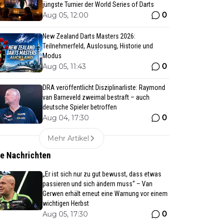
jüngste Turnier der World Series of Darts
0
Aug 05, 12:00
New Zealand Darts Masters 2026:
Teilnehmerfeld, Auslosung, Historie und
Modus
0
Aug 05, 11:43
DRA veröffentlicht Disziplinarliste: Raymond
van Barneveld zweimal bestraft – auch
deutsche Spieler betroffen
0
Aug 04, 17:30
Mehr Artikel
te Nachrichten
„Er ist sich nur zu gut bewusst, dass etwas
passieren und sich ändern muss“ – Van
Gerwen erhält erneut eine Warnung vor einem
wichtigen Herbst
0
Aug 05, 17:30