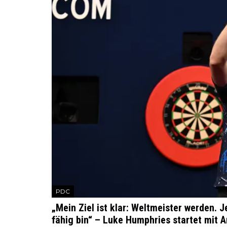
PDC
„Mein Ziel ist klar: Weltmeister werden. 
fähig bin“ – Luke Humphries startet mit 