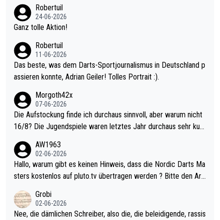
nter 60 im Ave dagegen eigentlich schon zu schwach - gerade
Robertuil
mal 40+ erst recht. Da gewinnst keinen Blumentopf - ist ja noc
24-06-2026
h krasser wie ein Pokalspiel eines Kreisligisten vs einem Bund
Ganz tolle Aktion!
esligisten.
Robertuil
11-06-2026
Das beste, was dem Darts-Sportjournalismus in Deutschland p
assieren konnte, Adrian Geiler! Tolles Portrait :).
Morgoth42x
07-06-2026
Die Aufstockung finde ich durchaus sinnvoll, aber warum nicht
16/8? Die Jugendspiele waren letztes Jahr durchaus sehr kurz
weilig und besser anzuschauen, als manch Erwachsenenspiel.
AW1963
Allerdings ist Mitchell Lawrie als Nummer 1 der Welt eh qualifi
02-06-2026
ziert. Somit ändert die automatische Qualifikation des Weltmei
Hallo, warum gibt es keinen Hinweis, dass die Nordic Darts Ma
sters erstmal nichts. Ich denke sie wollen damit für nächstes J
sters kostenlos auf pluto.tv übertragen werden ? Bitte den Arti
ahr vorsorgen, denn da ist er alt genug für die PDC und wird w
kel aktualisieren, danke!
Grobi
ohl wenig WDF Turniere spielen. Dies war bei Archie Self letzt
02-06-2026
es Jahr der Fall. Er musste als amtierender Weltmeister durch
Nee, die dämlichen Schreiber, also die, die beleidigende, rassis