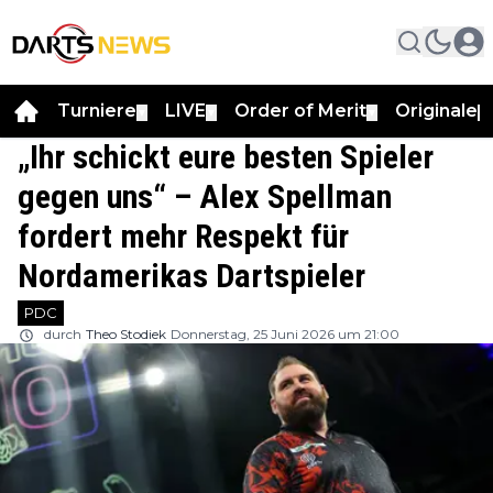
Turniere
LIVE
Order of Merit
Originale
▼
▼
▼
▼
„Ihr schickt eure besten Spieler
gegen uns“ – Alex Spellman
fordert mehr Respekt für
Nordamerikas Dartspieler
PDC
durch
Theo Stodiek
Donnerstag, 25 Juni 2026 um 21:00