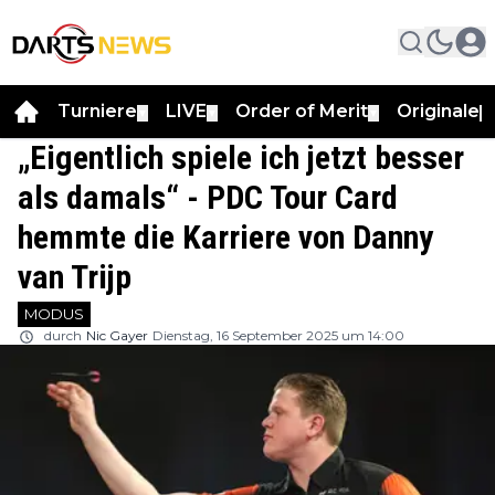
Turniere
LIVE
Order of Merit
Originale
▼
▼
▼
▼
„Eigentlich spiele ich jetzt besser
als damals“ - PDC Tour Card
hemmte die Karriere von Danny
van Trijp
MODUS
durch
Nic Gayer
Dienstag, 16 September 2025 um 14:00