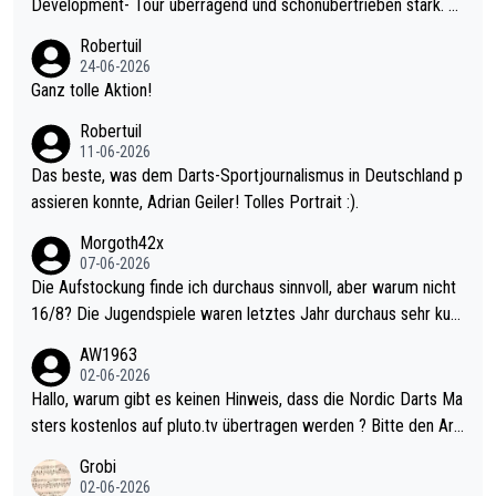
Development- Tour überragend und schonübertrieben stark. U
nter 60 im Ave dagegen eigentlich schon zu schwach - gerade
Robertuil
mal 40+ erst recht. Da gewinnst keinen Blumentopf - ist ja noc
24-06-2026
h krasser wie ein Pokalspiel eines Kreisligisten vs einem Bund
Ganz tolle Aktion!
esligisten.
Robertuil
11-06-2026
Das beste, was dem Darts-Sportjournalismus in Deutschland p
assieren konnte, Adrian Geiler! Tolles Portrait :).
Morgoth42x
07-06-2026
Die Aufstockung finde ich durchaus sinnvoll, aber warum nicht
16/8? Die Jugendspiele waren letztes Jahr durchaus sehr kurz
weilig und besser anzuschauen, als manch Erwachsenenspiel.
AW1963
Allerdings ist Mitchell Lawrie als Nummer 1 der Welt eh qualifi
02-06-2026
ziert. Somit ändert die automatische Qualifikation des Weltmei
Hallo, warum gibt es keinen Hinweis, dass die Nordic Darts Ma
sters erstmal nichts. Ich denke sie wollen damit für nächstes J
sters kostenlos auf pluto.tv übertragen werden ? Bitte den Arti
ahr vorsorgen, denn da ist er alt genug für die PDC und wird w
kel aktualisieren, danke!
Grobi
ohl wenig WDF Turniere spielen. Dies war bei Archie Self letzt
02-06-2026