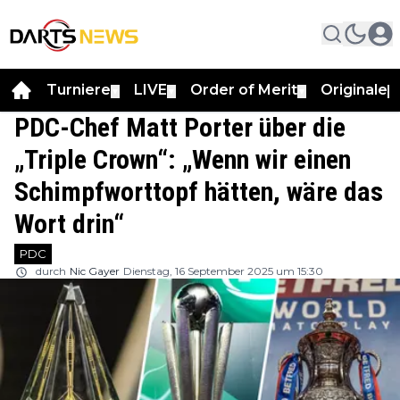
Turniere
LIVE
Order of Merit
Originale
▼
▼
▼
▼
PDC-Chef Matt Porter über die
„Triple Crown“: „Wenn wir einen
Schimpfworttopf hätten, wäre das
Wort drin“
PDC
durch
Nic Gayer
Dienstag, 16 September 2025 um 15:30