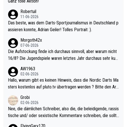
Ganz tolle Aktion!
esligisten.
Robertuil
11-06-2026
Das beste, was dem Darts-Sportjournalismus in Deutschland p
assieren konnte, Adrian Geiler! Tolles Portrait :).
Morgoth42x
07-06-2026
Die Aufstockung finde ich durchaus sinnvoll, aber warum nicht
16/8? Die Jugendspiele waren letztes Jahr durchaus sehr kurz
weilig und besser anzuschauen, als manch Erwachsenenspiel.
AW1963
Allerdings ist Mitchell Lawrie als Nummer 1 der Welt eh qualifi
02-06-2026
ziert. Somit ändert die automatische Qualifikation des Weltmei
Hallo, warum gibt es keinen Hinweis, dass die Nordic Darts Ma
sters erstmal nichts. Ich denke sie wollen damit für nächstes J
sters kostenlos auf pluto.tv übertragen werden ? Bitte den Arti
ahr vorsorgen, denn da ist er alt genug für die PDC und wird w
kel aktualisieren, danke!
Grobi
ohl wenig WDF Turniere spielen. Dies war bei Archie Self letzt
02-06-2026
es Jahr der Fall. Er musste als amtierender Weltmeister durch
Nee, die dämlichen Schreiber, also die, die beleidigende, rassis
den Qualifier und ich glaube kaum, dass Mitchel sich das (in Ve
tische und/ oder sexistische Kommentare schreiben, die sollte
gas) antun würde, wenn er doch eigentlich die PDC-WM als Zi
n das einfach mal bleiben lassen. Sollten besser mal ihr eigene
FlyingGary170
el hat.