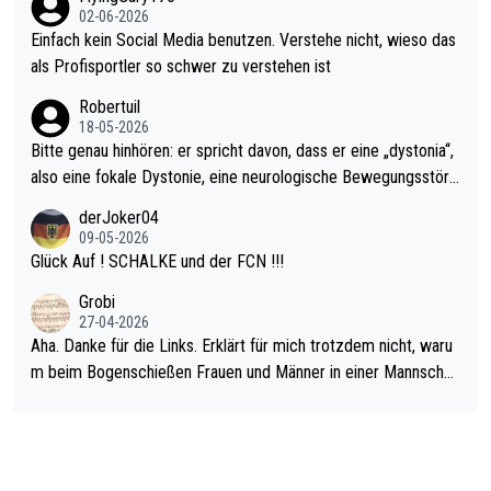
s Leben in den Griff kriegen. Nur eins wundert mich: Luke Little
02-06-2026
r war doch neulich erst derjenige, der über Social Media GvV p
Einfach kein Social Media benutzen. Verstehe nicht, wieso das
rovoziert hat. Und Littlers Mutter schießt öfters mal gegen Ric
als Profisportler so schwer zu verstehen ist
ardo Pietreczko auf Social Media. Hmmmm. Finde den Fehler!
Robertuil
18-05-2026
Bitte genau hinhören: er spricht davon, dass er eine „dystonia“,
also eine fokale Dystonie, eine neurologische Bewegungsstöru
ng, bei der unkontrolliert Bewegungen und Krämpfe erzeugt w
derJoker04
erden, im Arm hat. Und, dass Medikamente ihm helfen! Ich glau
09-05-2026
be immer noch, dass sehr viele der Dartits-Fälle fälschlich psy
Glück Auf ! SCHALKE und der FCN !!!
chologisiert werden und eigentlich fokale Dystonien sind. Und
Grobi
diese könnten teils wirksam behandelt werden! Dafür müsste
27-04-2026
man nur zum Neurologen und nicht zum Mentaltrainer gehen…
Aha. Danke für die Links. Erklärt für mich trotzdem nicht, waru
m beim Bogenschießen Frauen und Männer in einer Mannschaf
t spielen. Und beim Dressurreiten sind ebenfalls Frauen und Mä
nner in einer Mannschaft und das, obwohl hier auch eine Körpe
rlichkeit vorausgesetzt ist. Gilt sogar bei den olympischen Spie
len! Der Podcast "Tops Tops Tops" (Folgen 70 und 72) beschä