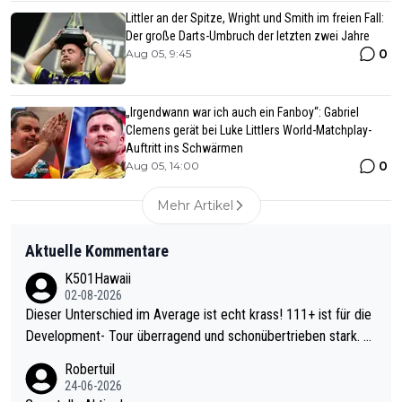
Littler an der Spitze, Wright und Smith im freien Fall:
Der große Darts-Umbruch der letzten zwei Jahre
0
Aug 05, 9:45
„Irgendwann war ich auch ein Fanboy“: Gabriel
Clemens gerät bei Luke Littlers World-Matchplay-
Auftritt ins Schwärmen
0
Aug 05, 14:00
Mehr Artikel
Aktuelle Kommentare
K501Hawaii
02-08-2026
Dieser Unterschied im Average ist echt krass! 111+ ist für die
Development- Tour überragend und schonübertrieben stark. U
nter 60 im Ave dagegen eigentlich schon zu schwach - gerade
Robertuil
mal 40+ erst recht. Da gewinnst keinen Blumentopf - ist ja noc
24-06-2026
h krasser wie ein Pokalspiel eines Kreisligisten vs einem Bund