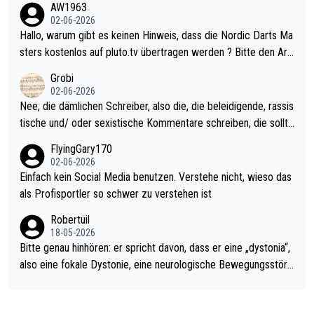
AW1963
Allerdings ist Mitchell Lawrie als Nummer 1 der Welt eh qualifi
02-06-2026
ziert. Somit ändert die automatische Qualifikation des Weltmei
Hallo, warum gibt es keinen Hinweis, dass die Nordic Darts Ma
sters erstmal nichts. Ich denke sie wollen damit für nächstes J
sters kostenlos auf pluto.tv übertragen werden ? Bitte den Arti
ahr vorsorgen, denn da ist er alt genug für die PDC und wird w
kel aktualisieren, danke!
Grobi
ohl wenig WDF Turniere spielen. Dies war bei Archie Self letzt
02-06-2026
es Jahr der Fall. Er musste als amtierender Weltmeister durch
Nee, die dämlichen Schreiber, also die, die beleidigende, rassis
den Qualifier und ich glaube kaum, dass Mitchel sich das (in Ve
tische und/ oder sexistische Kommentare schreiben, die sollte
gas) antun würde, wenn er doch eigentlich die PDC-WM als Zi
n das einfach mal bleiben lassen. Sollten besser mal ihr eigene
FlyingGary170
el hat.
s Leben in den Griff kriegen. Nur eins wundert mich: Luke Little
02-06-2026
r war doch neulich erst derjenige, der über Social Media GvV p
Einfach kein Social Media benutzen. Verstehe nicht, wieso das
rovoziert hat. Und Littlers Mutter schießt öfters mal gegen Ric
als Profisportler so schwer zu verstehen ist
ardo Pietreczko auf Social Media. Hmmmm. Finde den Fehler!
Robertuil
18-05-2026
Bitte genau hinhören: er spricht davon, dass er eine „dystonia“,
also eine fokale Dystonie, eine neurologische Bewegungsstöru
ng, bei der unkontrolliert Bewegungen und Krämpfe erzeugt w
erden, im Arm hat. Und, dass Medikamente ihm helfen! Ich glau