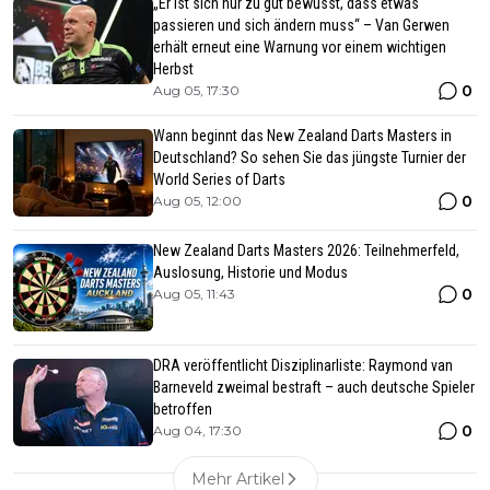
„Er ist sich nur zu gut bewusst, dass etwas
passieren und sich ändern muss“ – Van Gerwen
erhält erneut eine Warnung vor einem wichtigen
Herbst
0
Aug 05, 17:30
Wann beginnt das New Zealand Darts Masters in
Deutschland? So sehen Sie das jüngste Turnier der
World Series of Darts
0
Aug 05, 12:00
New Zealand Darts Masters 2026: Teilnehmerfeld,
Auslosung, Historie und Modus
0
Aug 05, 11:43
DRA veröffentlicht Disziplinarliste: Raymond van
Barneveld zweimal bestraft – auch deutsche Spieler
betroffen
0
Aug 04, 17:30
Mehr Artikel