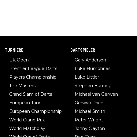
TURNIERE
DARTSPIELER
UK Open
Gary Anderson
Premier League Darts
Luke Humphries
Players Championship
Luke Littler
The Masters
Stephen Bunting
Grand Slam of Darts
Michael van Gerwen
European Tour
Gerwyn Price
European Championship
Michael Smith
World Grand Prix
Peter Wright
World Matchplay
Jonny Clayton
World Cup of Darts
Rob Cross