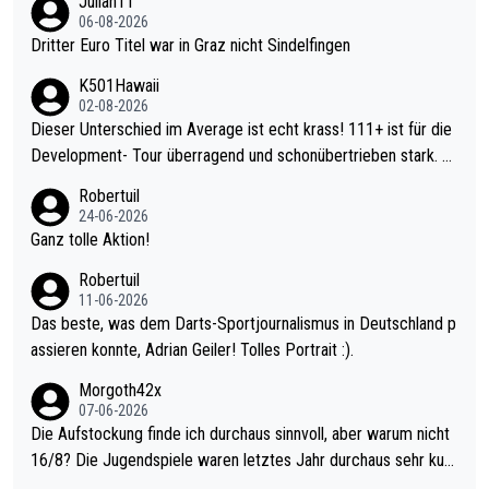
Julian11
06-08-2026
Dritter Euro Titel war in Graz nicht Sindelfingen
K501Hawaii
02-08-2026
Dieser Unterschied im Average ist echt krass! 111+ ist für die
Development- Tour überragend und schonübertrieben stark. U
nter 60 im Ave dagegen eigentlich schon zu schwach - gerade
Robertuil
mal 40+ erst recht. Da gewinnst keinen Blumentopf - ist ja noc
24-06-2026
h krasser wie ein Pokalspiel eines Kreisligisten vs einem Bund
Ganz tolle Aktion!
esligisten.
Robertuil
11-06-2026
Das beste, was dem Darts-Sportjournalismus in Deutschland p
assieren konnte, Adrian Geiler! Tolles Portrait :).
Morgoth42x
07-06-2026
Die Aufstockung finde ich durchaus sinnvoll, aber warum nicht
16/8? Die Jugendspiele waren letztes Jahr durchaus sehr kurz
weilig und besser anzuschauen, als manch Erwachsenenspiel.