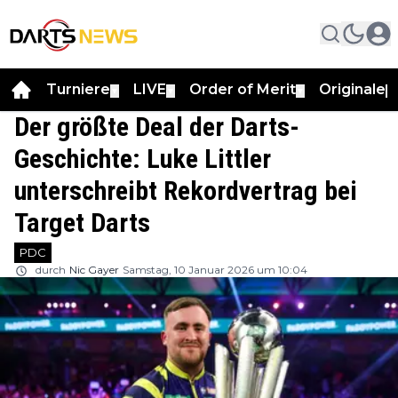
Turniere
LIVE
Order of Merit
Originale
▼
▼
▼
▼
Der größte Deal der Darts-
Geschichte: Luke Littler
unterschreibt Rekordvertrag bei
Target Darts
PDC
durch
Nic Gayer
Samstag, 10 Januar 2026 um 10:04