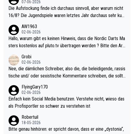
07-06-2026
Die Aufstockung finde ich durchaus sinnvoll, aber warum nicht
16/8? Die Jugendspiele waren letztes Jahr durchaus sehr kurz
weilig und besser anzuschauen, als manch Erwachsenenspiel.
AW1963
Allerdings ist Mitchell Lawrie als Nummer 1 der Welt eh qualifi
02-06-2026
ziert. Somit ändert die automatische Qualifikation des Weltmei
Hallo, warum gibt es keinen Hinweis, dass die Nordic Darts Ma
sters erstmal nichts. Ich denke sie wollen damit für nächstes J
sters kostenlos auf pluto.tv übertragen werden ? Bitte den Arti
ahr vorsorgen, denn da ist er alt genug für die PDC und wird w
kel aktualisieren, danke!
Grobi
ohl wenig WDF Turniere spielen. Dies war bei Archie Self letzt
02-06-2026
es Jahr der Fall. Er musste als amtierender Weltmeister durch
Nee, die dämlichen Schreiber, also die, die beleidigende, rassis
den Qualifier und ich glaube kaum, dass Mitchel sich das (in Ve
tische und/ oder sexistische Kommentare schreiben, die sollte
gas) antun würde, wenn er doch eigentlich die PDC-WM als Zi
n das einfach mal bleiben lassen. Sollten besser mal ihr eigene
FlyingGary170
el hat.
s Leben in den Griff kriegen. Nur eins wundert mich: Luke Little
02-06-2026
r war doch neulich erst derjenige, der über Social Media GvV p
Einfach kein Social Media benutzen. Verstehe nicht, wieso das
rovoziert hat. Und Littlers Mutter schießt öfters mal gegen Ric
als Profisportler so schwer zu verstehen ist
ardo Pietreczko auf Social Media. Hmmmm. Finde den Fehler!
Robertuil
18-05-2026
Bitte genau hinhören: er spricht davon, dass er eine „dystonia“,