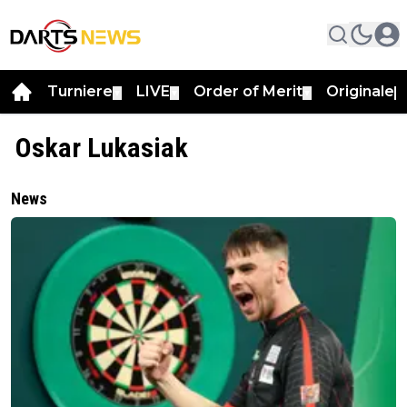
Turniere
LIVE
Order of Merit
Originale
▼
▼
▼
▼
Oskar Lukasiak
News