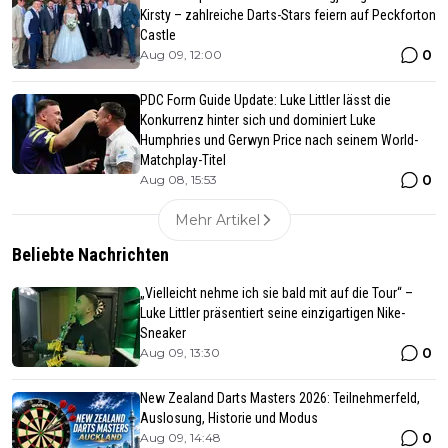
Kirsty – zahlreiche Darts-Stars feiern auf Peckforton
Castle
0
Aug 09, 12:00
PDC Form Guide Update: Luke Littler lässt die
Konkurrenz hinter sich und dominiert Luke
Humphries und Gerwyn Price nach seinem World-
Matchplay-Titel
0
Aug 08, 15:53
Mehr Artikel
Beliebte Nachrichten
„Vielleicht nehme ich sie bald mit auf die Tour“ –
Luke Littler präsentiert seine einzigartigen Nike-
Sneaker
0
Aug 09, 13:30
New Zealand Darts Masters 2026: Teilnehmerfeld,
Auslosung, Historie und Modus
0
Aug 09, 14:48