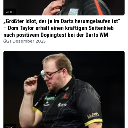
PDC
„Größter Idiot, der je im Darts herumgelaufen ist“
– Dom Taylor erhält einen kräftigen Seitenhieb
nach positivem Dopingtest bei der Darts WM
21 Dezember 2025
PDC