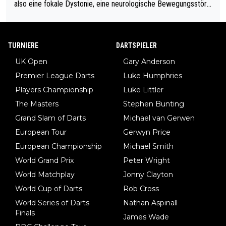
also eine fokale Dystonie, eine neurologische Bewegungsstöru
ng, bei der unkontrolliert Bewegungen und Krämpfe erzeugt w
erden, im Arm hat. Und, dass Medikamente ihm helfen! Ich glau
be immer noch, dass sehr viele der Dartits-Fälle fälschlich psy
TURNIERE
DARTSPIELER
chologisiert werden und eigentlich fokale Dystonien sind. Und
UK Open
Gary Anderson
diese könnten teils wirksam behandelt werden! Dafür müsste
Premier League Darts
Luke Humphries
man nur zum Neurologen und nicht zum Mentaltrainer gehen…
Players Championship
Luke Littler
The Masters
Stephen Bunting
Grand Slam of Darts
Michael van Gerwen
European Tour
Gerwyn Price
European Championship
Michael Smith
World Grand Prix
Peter Wright
World Matchplay
Jonny Clayton
World Cup of Darts
Rob Cross
World Series of Darts
Nathan Aspinall
Finals
James Wade