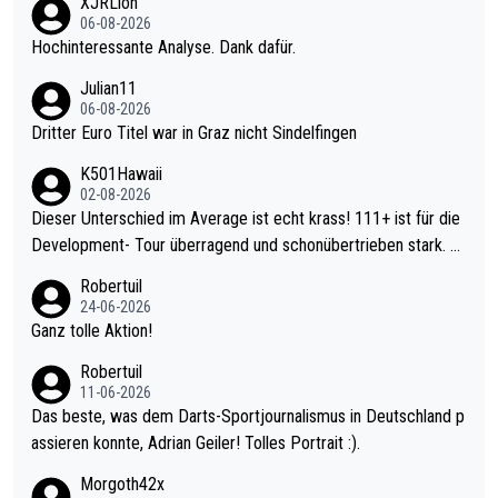
XJRLion
06-08-2026
Hochinteressante Analyse. Dank dafür.
Julian11
06-08-2026
Dritter Euro Titel war in Graz nicht Sindelfingen
K501Hawaii
02-08-2026
Dieser Unterschied im Average ist echt krass! 111+ ist für die
Development- Tour überragend und schonübertrieben stark. U
nter 60 im Ave dagegen eigentlich schon zu schwach - gerade
Robertuil
mal 40+ erst recht. Da gewinnst keinen Blumentopf - ist ja noc
24-06-2026
h krasser wie ein Pokalspiel eines Kreisligisten vs einem Bund
Ganz tolle Aktion!
esligisten.
Robertuil
11-06-2026
Das beste, was dem Darts-Sportjournalismus in Deutschland p
assieren konnte, Adrian Geiler! Tolles Portrait :).
Morgoth42x