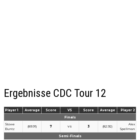
Ergebnisse CDC Tour 12
Player 1
Average
Score
VS
Score
Average
Player 2
Finals
Stowe
Alex
(89.91)
7
3
(82.92)
VS
Buntz
Spellman
Semi-Finals