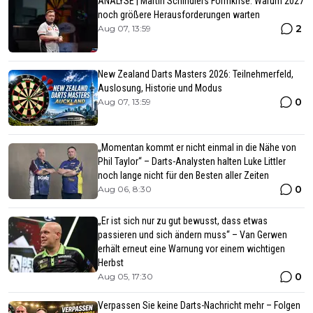
ANALYSE | Martin Schindlers Formkrise: Warum 2027
noch größere Herausforderungen warten
2
Aug 07, 13:59
New Zealand Darts Masters 2026: Teilnehmerfeld,
Auslosung, Historie und Modus
0
Aug 07, 13:59
„Momentan kommt er nicht einmal in die Nähe von
Phil Taylor“ – Darts-Analysten halten Luke Littler
noch lange nicht für den Besten aller Zeiten
0
Aug 06, 8:30
„Er ist sich nur zu gut bewusst, dass etwas
passieren und sich ändern muss“ – Van Gerwen
erhält erneut eine Warnung vor einem wichtigen
Herbst
0
Aug 05, 17:30
Verpassen Sie keine Darts-Nachricht mehr – Folgen