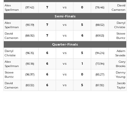
Alex
David
(97.42)
7
0
(78.46)
VS
Spellman
Cameron
Semi-Finals
Alex
Darryl
(90.19)
7
5
(88.52)
VS
Spellman
Christie
David
Stowe
(88.92)
7
6
(89.53)
VS
Cameron
Buntz
Quarter-Finals
Darryl
Adam
(96.15)
6
5
(94.24)
VS
Christie
Sevada
Alex
Gary
(90.18)
6
1
(73.94)
VS
Spellman
Brooks
Stowe
Danny
(96.97)
6
0
(85.27)
VS
Buntz
Young
David
Jacob
(83.32)
6
5
(81.92)
VS
Cameron
Taylor