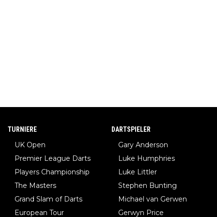
TURNIERE
DARTSPIELER
UK Open
Gary Anderson
Premier League Darts
Luke Humphries
Players Championship
Luke Littler
The Masters
Stephen Bunting
Grand Slam of Darts
Michael van Gerwen
European Tour
Gerwyn Price