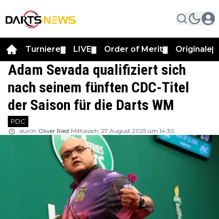
Turniere
LIVE
Order of Merit
Originale
▼
▼
▼
▼
Adam Sevada qualifiziert sich
nach seinem fünften CDC-Titel
der Saison für die Darts WM
PDC
durch
Oliver Ried
Mittwoch, 27 August 2025 um 14:30