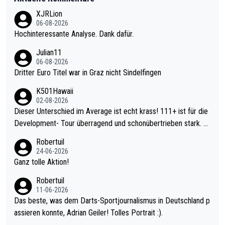
XJRLion
06-08-2026
Hochinteressante Analyse. Dank dafür.
Julian11
06-08-2026
Dritter Euro Titel war in Graz nicht Sindelfingen
K501Hawaii
02-08-2026
Dieser Unterschied im Average ist echt krass! 111+ ist für die
Development- Tour überragend und schonübertrieben stark. U
nter 60 im Ave dagegen eigentlich schon zu schwach - gerade
Robertuil
mal 40+ erst recht. Da gewinnst keinen Blumentopf - ist ja noc
24-06-2026
h krasser wie ein Pokalspiel eines Kreisligisten vs einem Bund
Ganz tolle Aktion!
esligisten.
Robertuil
11-06-2026
Das beste, was dem Darts-Sportjournalismus in Deutschland p
assieren konnte, Adrian Geiler! Tolles Portrait :).