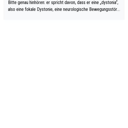
Bitte genau hinhören: er spricht davon, dass er eine „dystonia“,
also eine fokale Dystonie, eine neurologische Bewegungsstöru
ng, bei der unkontrolliert Bewegungen und Krämpfe erzeugt w
erden, im Arm hat. Und, dass Medikamente ihm helfen! Ich glau
be immer noch, dass sehr viele der Dartits-Fälle fälschlich psy
chologisiert werden und eigentlich fokale Dystonien sind. Und
diese könnten teils wirksam behandelt werden! Dafür müsste
man nur zum Neurologen und nicht zum Mentaltrainer gehen…