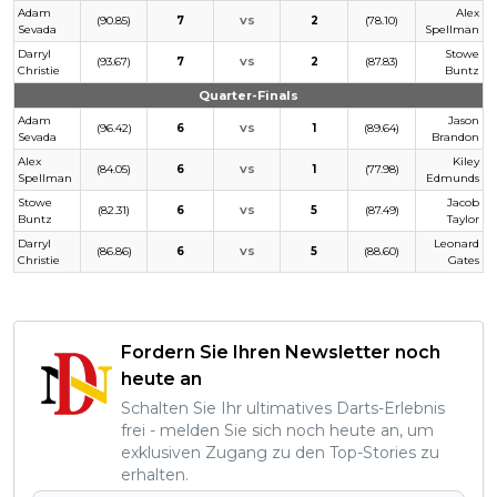
Adam
Alex
(90.85)
7
2
(78.10)
VS
Sevada
Spellman
Darryl
Stowe
(93.67)
7
2
(87.83)
VS
Christie
Buntz
Quarter-Finals
Adam
Jason
(96.42)
6
1
(89.64)
VS
Sevada
Brandon
Alex
Kiley
(84.05)
6
1
(77.98)
VS
Spellman
Edmunds
Stowe
Jacob
(82.31)
6
5
(87.49)
VS
Buntz
Taylor
Darryl
Leonard
(86.86)
6
5
(88.60)
VS
Christie
Gates
Fordern Sie Ihren Newsletter noch
heute an
Schalten Sie Ihr ultimatives Darts-Erlebnis
frei - melden Sie sich noch heute an, um
exklusiven Zugang zu den Top-Stories zu
erhalten.