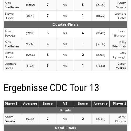
Alex
Adam
(89.82)
7
5
(90.90)
VS
Spellman
Sevada
Stowe
Leonard
(95.71)
7
1
(83.20)
VS
Buntz
Gates
Quarter-Finals
Adam
Jason
(87.57)
6
4
(88.63)
VS
Sevada
Brandon
Alex
Kiley
(95.97)
6
1
(82.92)
VS
Spellman
Edmunds
Stowe
Joey
(82.06)
6
2
(80.63)
VS
Buntz
Lynaugh
Leonard
Jason
(81.37)
6
1
(75.85)
VS
Gates
Wilbur
Ergebnisse CDC Tour 13
Player 1
Average
Score
VS
Score
Average
Player 2
Finals
Adam
Darryl
(86.30)
7
2
(82.65)
VS
Sevada
Christie
Semi-Finals