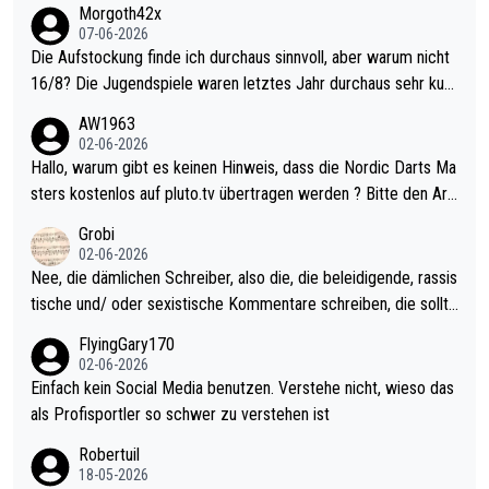
Morgoth42x
07-06-2026
Die Aufstockung finde ich durchaus sinnvoll, aber warum nicht
16/8? Die Jugendspiele waren letztes Jahr durchaus sehr kurz
weilig und besser anzuschauen, als manch Erwachsenenspiel.
AW1963
Allerdings ist Mitchell Lawrie als Nummer 1 der Welt eh qualifi
02-06-2026
ziert. Somit ändert die automatische Qualifikation des Weltmei
Hallo, warum gibt es keinen Hinweis, dass die Nordic Darts Ma
sters erstmal nichts. Ich denke sie wollen damit für nächstes J
sters kostenlos auf pluto.tv übertragen werden ? Bitte den Arti
ahr vorsorgen, denn da ist er alt genug für die PDC und wird w
kel aktualisieren, danke!
Grobi
ohl wenig WDF Turniere spielen. Dies war bei Archie Self letzt
02-06-2026
es Jahr der Fall. Er musste als amtierender Weltmeister durch
Nee, die dämlichen Schreiber, also die, die beleidigende, rassis
den Qualifier und ich glaube kaum, dass Mitchel sich das (in Ve
tische und/ oder sexistische Kommentare schreiben, die sollte
gas) antun würde, wenn er doch eigentlich die PDC-WM als Zi
n das einfach mal bleiben lassen. Sollten besser mal ihr eigene
FlyingGary170
el hat.
s Leben in den Griff kriegen. Nur eins wundert mich: Luke Little
02-06-2026
r war doch neulich erst derjenige, der über Social Media GvV p
Einfach kein Social Media benutzen. Verstehe nicht, wieso das
rovoziert hat. Und Littlers Mutter schießt öfters mal gegen Ric
als Profisportler so schwer zu verstehen ist
ardo Pietreczko auf Social Media. Hmmmm. Finde den Fehler!
Robertuil
18-05-2026