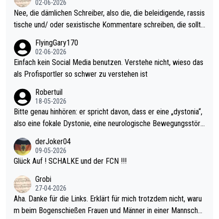
02-06-2026
es Jahr der Fall. Er musste als amtierender Weltmeister durch
Nee, die dämlichen Schreiber, also die, die beleidigende, rassis
den Qualifier und ich glaube kaum, dass Mitchel sich das (in Ve
tische und/ oder sexistische Kommentare schreiben, die sollte
gas) antun würde, wenn er doch eigentlich die PDC-WM als Zi
n das einfach mal bleiben lassen. Sollten besser mal ihr eigene
FlyingGary170
el hat.
s Leben in den Griff kriegen. Nur eins wundert mich: Luke Little
02-06-2026
r war doch neulich erst derjenige, der über Social Media GvV p
Einfach kein Social Media benutzen. Verstehe nicht, wieso das
rovoziert hat. Und Littlers Mutter schießt öfters mal gegen Ric
als Profisportler so schwer zu verstehen ist
ardo Pietreczko auf Social Media. Hmmmm. Finde den Fehler!
Robertuil
18-05-2026
Bitte genau hinhören: er spricht davon, dass er eine „dystonia“,
also eine fokale Dystonie, eine neurologische Bewegungsstöru
ng, bei der unkontrolliert Bewegungen und Krämpfe erzeugt w
derJoker04
erden, im Arm hat. Und, dass Medikamente ihm helfen! Ich glau
09-05-2026
be immer noch, dass sehr viele der Dartits-Fälle fälschlich psy
Glück Auf ! SCHALKE und der FCN !!!
chologisiert werden und eigentlich fokale Dystonien sind. Und
Grobi
diese könnten teils wirksam behandelt werden! Dafür müsste
27-04-2026
man nur zum Neurologen und nicht zum Mentaltrainer gehen…
Aha. Danke für die Links. Erklärt für mich trotzdem nicht, waru
m beim Bogenschießen Frauen und Männer in einer Mannschaf