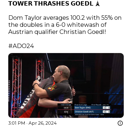
𝗧𝗢𝗪𝗘𝗥 𝗧𝗛𝗥𝗔𝗦𝗛𝗘𝗦 𝗚𝗢𝗘𝗗𝗟 🗼

Dom Taylor averages 100.2 with 55% on 
the doubles in a 6-0 whitewash of 
Austrian qualifier Christian Goedl!

#ADO24
3:01 PM · Apr 26, 2024