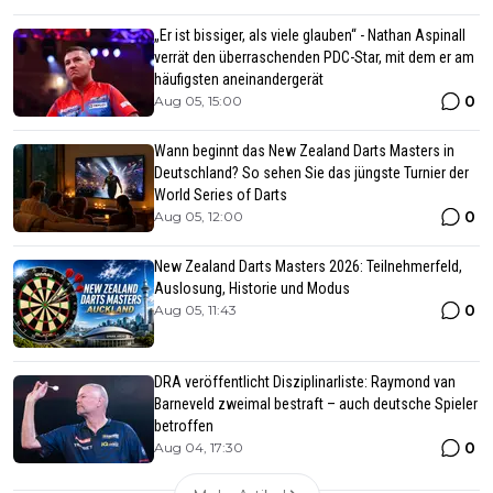
„Er ist bissiger, als viele glauben“ - Nathan Aspinall
verrät den überraschenden PDC-Star, mit dem er am
häufigsten aneinandergerät
0
Aug 05, 15:00
Wann beginnt das New Zealand Darts Masters in
Deutschland? So sehen Sie das jüngste Turnier der
World Series of Darts
0
Aug 05, 12:00
New Zealand Darts Masters 2026: Teilnehmerfeld,
Auslosung, Historie und Modus
0
Aug 05, 11:43
DRA veröffentlicht Disziplinarliste: Raymond van
Barneveld zweimal bestraft – auch deutsche Spieler
betroffen
0
Aug 04, 17:30