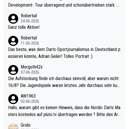
Development- Tour überragend und schonübertrieben stark. U
nter 60 im Ave dagegen eigentlich schon zu schwach - gerade
Robertuil
mal 40+ erst recht. Da gewinnst keinen Blumentopf - ist ja noc
24-06-2026
h krasser wie ein Pokalspiel eines Kreisligisten vs einem Bund
Ganz tolle Aktion!
esligisten.
Robertuil
11-06-2026
Das beste, was dem Darts-Sportjournalismus in Deutschland p
assieren konnte, Adrian Geiler! Tolles Portrait :).
Morgoth42x
07-06-2026
Die Aufstockung finde ich durchaus sinnvoll, aber warum nicht
16/8? Die Jugendspiele waren letztes Jahr durchaus sehr kurz
weilig und besser anzuschauen, als manch Erwachsenenspiel.
AW1963
Allerdings ist Mitchell Lawrie als Nummer 1 der Welt eh qualifi
02-06-2026
ziert. Somit ändert die automatische Qualifikation des Weltmei
Hallo, warum gibt es keinen Hinweis, dass die Nordic Darts Ma
sters erstmal nichts. Ich denke sie wollen damit für nächstes J
sters kostenlos auf pluto.tv übertragen werden ? Bitte den Arti
ahr vorsorgen, denn da ist er alt genug für die PDC und wird w
kel aktualisieren, danke!
Grobi
ohl wenig WDF Turniere spielen. Dies war bei Archie Self letzt