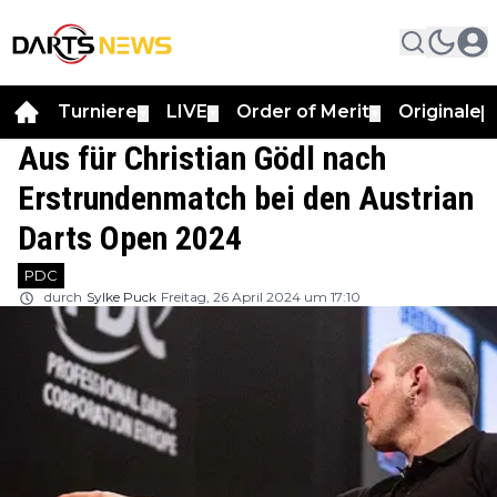
Turniere
LIVE
Order of Merit
Originale
▼
▼
▼
▼
Aus für Christian Gödl nach
Erstrundenmatch bei den Austrian
Darts Open 2024
PDC
durch
Sylke Puck
Freitag, 26 April 2024 um 17:10