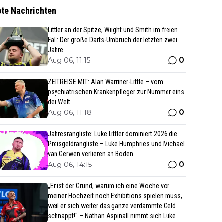
bte Nachrichten
Littler an der Spitze, Wright und Smith im freien
Fall: Der große Darts-Umbruch der letzten zwei
Jahre
0
Aug 06, 11:15
ZEITREISE MIT: Alan Warriner-Little – vom
psychiatrischen Krankenpfleger zur Nummer eins
der Welt
0
Aug 06, 11:18
Jahresrangliste: Luke Littler dominiert 2026 die
Preisgeldrangliste – Luke Humphries und Michael
van Gerwen verlieren an Boden
0
Aug 06, 14:15
„Er ist der Grund, warum ich eine Woche vor
meiner Hochzeit noch Exhibitions spielen muss,
weil er sich weiter das ganze verdammte Geld
schnappt!" – Nathan Aspinall nimmt sich Luke