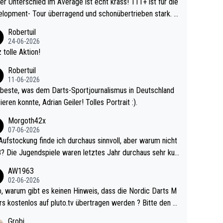
r Unterschied im Average ist echt krass! 111+ ist für die
lopment- Tour überragend und schonübertrieben stark. U
 Ave dagegen eigentlich schon zu schwach - gerad
Robertuil
st recht. Da gewinnst keinen Blumentopf - ist ja n
24-06-2026
kalspiel eines Kreisligisten vs einem Bu
 tolle Aktion!
ligisten.
Robertuil
11-06-2026
beste, was dem Darts-Sportjournalismus in Deutschland
ieren konnte, Adrian Geiler! Tolles Portrait :).
Morgoth42x
07-06-2026
Aufstockung finde ich durchaus sinnvoll, aber warum nicht
r durchaus sehr kur
lig und besser anzuschauen, als manch Erwachsenenspie
AW1963
02-06-2026
ert. Somit ändert die automatische Qualifikation des Weltm
e Nordic Darts M
mal nichts. Ich denke sie wollen damit für nächste
rs kostenlos auf pluto.tv übertragen werden ? Bitte den A
hr vorsorgen, denn da ist er alt genug für die PDC und wir
el aktualisieren, danke!
Grobi