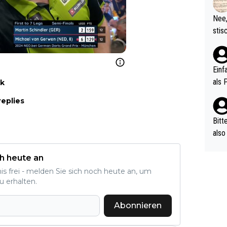
d wo
etzt
Nee,
urch
stis
(in 
ten 
als Z
nes 
ttle
Einf
vV p
als 
nk
n Ri
replies
ehle
Bitt
also
ung,
werd
h heute an
aube
nis frei - melden Sie sich noch heute an, um
sych
u erhalten.
d di
Abonnieren
e ma
n…