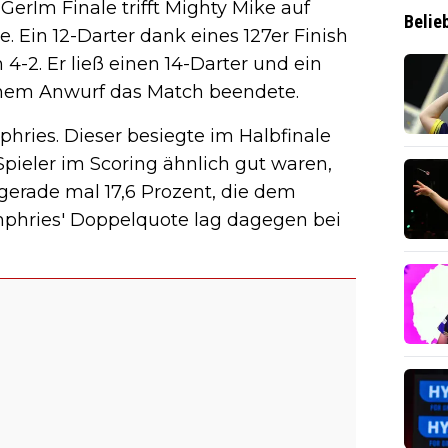
GerIm Finale trifft Mighty Mike auf
Belie
. Ein 12-Darter dank eines 127er Finish
-2. Er ließ einen 14-Darter und ein
igenem Anwurf das Match beendete.
phries. Dieser besiegte im Halbfinale
pieler im Scoring ähnlich gut waren,
gerade mal 17,6 Prozent, die dem
mphries' Doppelquote lag dagegen bei