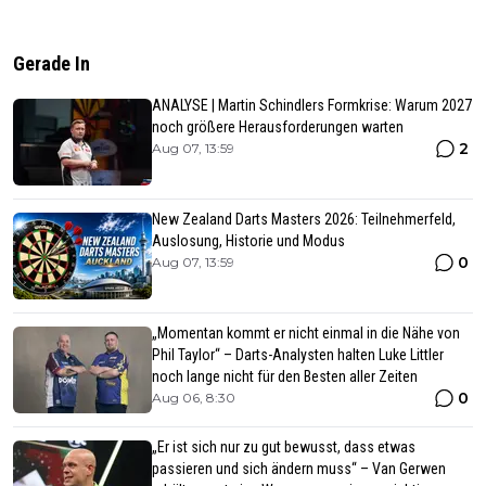
Gerade In
ANALYSE | Martin Schindlers Formkrise: Warum 2027
noch größere Herausforderungen warten
2
Aug 07, 13:59
New Zealand Darts Masters 2026: Teilnehmerfeld,
Auslosung, Historie und Modus
0
Aug 07, 13:59
„Momentan kommt er nicht einmal in die Nähe von
Phil Taylor“ – Darts-Analysten halten Luke Littler
noch lange nicht für den Besten aller Zeiten
0
Aug 06, 8:30
„Er ist sich nur zu gut bewusst, dass etwas
passieren und sich ändern muss“ – Van Gerwen