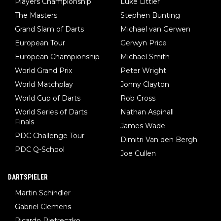
Players Championship
Luke Littler
The Masters
Stephen Bunting
Grand Slam of Darts
Michael van Gerwen
European Tour
Gerwyn Price
European Championship
Michael Smith
World Grand Prix
Peter Wright
World Matchplay
Jonny Clayton
World Cup of Darts
Rob Cross
World Series of Darts
Nathan Aspinall
Finals
James Wade
PDC Challenge Tour
Dimitri Van den Bergh
PDC Q-School
Joe Cullen
DARTSPIELER
Martin Schindler
Gabriel Clemens
Ricardo Pietreczko