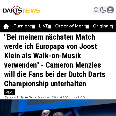
Turniere
LIVE
Order of Merit
Originale
▼
▼
▼
▼
"Bei meinem nächsten Match
werde ich Europapa von Joost
Klein als Walk-on-Musik
verwenden" - Cameron Menzies
will die Fans bei der Dutch Darts
Championship unterhalten
PDC
durch
Sylke Puck
Sonntag, 26 Mai 2024 um 9:00