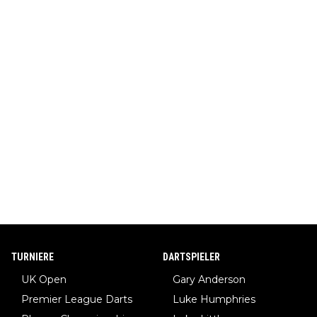
TURNIERE
DARTSPIELER
UK Open
Gary Anderson
Premier League Darts
Luke Humphries