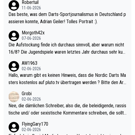
Robertuil
11-06-2026
Das beste, was dem Darts-Sportjournalismus in Deutschland p
assieren konnte, Adrian Geiler! Tolles Portrait :).
Morgoth42x
07-06-2026
Die Aufstockung finde ich durchaus sinnvoll, aber warum nicht
16/8? Die Jugendspiele waren letztes Jahr durchaus sehr kurz
weilig und besser anzuschauen, als manch Erwachsenenspiel.
AW1963
Allerdings ist Mitchell Lawrie als Nummer 1 der Welt eh qualifi
02-06-2026
ziert. Somit ändert die automatische Qualifikation des Weltmei
Hallo, warum gibt es keinen Hinweis, dass die Nordic Darts Ma
sters erstmal nichts. Ich denke sie wollen damit für nächstes J
sters kostenlos auf pluto.tv übertragen werden ? Bitte den Arti
ahr vorsorgen, denn da ist er alt genug für die PDC und wird w
kel aktualisieren, danke!
Grobi
ohl wenig WDF Turniere spielen. Dies war bei Archie Self letzt
02-06-2026
es Jahr der Fall. Er musste als amtierender Weltmeister durch
Nee, die dämlichen Schreiber, also die, die beleidigende, rassis
den Qualifier und ich glaube kaum, dass Mitchel sich das (in Ve
tische und/ oder sexistische Kommentare schreiben, die sollte
gas) antun würde, wenn er doch eigentlich die PDC-WM als Zi
n das einfach mal bleiben lassen. Sollten besser mal ihr eigene
FlyingGary170
el hat.
s Leben in den Griff kriegen. Nur eins wundert mich: Luke Little
02-06-2026
r war doch neulich erst derjenige, der über Social Media GvV p