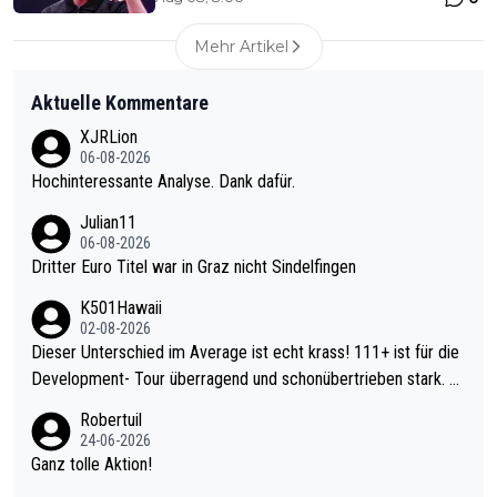
Mehr Artikel
Aktuelle Kommentare
XJRLion
06-08-2026
Hochinteressante Analyse. Dank dafür.
Julian11
06-08-2026
Dritter Euro Titel war in Graz nicht Sindelfingen
K501Hawaii
02-08-2026
Dieser Unterschied im Average ist echt krass! 111+ ist für die
Development- Tour überragend und schonübertrieben stark. U
nter 60 im Ave dagegen eigentlich schon zu schwach - gerade
Robertuil
mal 40+ erst recht. Da gewinnst keinen Blumentopf - ist ja noc
24-06-2026
h krasser wie ein Pokalspiel eines Kreisligisten vs einem Bund
Ganz tolle Aktion!
esligisten.