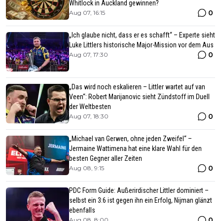
Whitlock in Auckland gewinnen?
0
Aug 07, 16:15
„Ich glaube nicht, dass er es schafft“ – Experte sieht
Luke Littlers historische Major-Mission vor dem Aus
0
Aug 07, 17:30
„Das wird noch eskalieren – Littler wartet auf van
Veen“: Robert Marijanovic sieht Zündstoff im Duell
der Weltbesten
0
Aug 07, 18:30
„Michael van Gerwen, ohne jeden Zweifel“ –
Jermaine Wattimena hat eine klare Wahl für den
besten Gegner aller Zeiten
0
Aug 08, 9:15
PDC Form Guide: Außerirdischer Littler dominiert –
selbst ein 3:6 ist gegen ihn ein Erfolg, Nijman glänzt
ebenfalls
0
Aug 08, 8:00