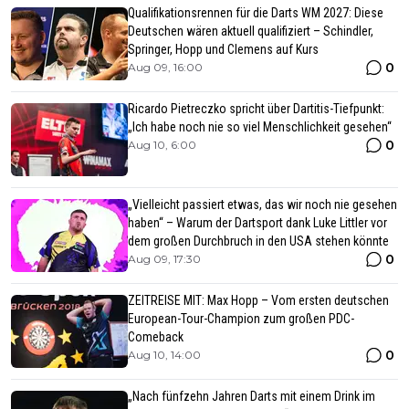
Qualifikationsrennen für die Darts WM 2027: Diese
Deutschen wären aktuell qualifiziert – Schindler,
Springer, Hopp und Clemens auf Kurs
0
Aug 09, 16:00
Ricardo Pietreczko spricht über Dartitis-Tiefpunkt:
„Ich habe noch nie so viel Menschlichkeit gesehen“
0
Aug 10, 6:00
„Vielleicht passiert etwas, das wir noch nie gesehen
haben“ – Warum der Dartsport dank Luke Littler vor
dem großen Durchbruch in den USA stehen könnte
0
Aug 09, 17:30
ZEITREISE MIT: Max Hopp – Vom ersten deutschen
European-Tour-Champion zum großen PDC-
Comeback
0
Aug 10, 14:00
„Nach fünfzehn Jahren Darts mit einem Drink im