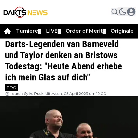
Turniere
LIVE
Order of Merit
Originale
▼
▼
▼
▼
Darts-Legenden van Barneveld
und Taylor denken an Bristows
Todestag: ''Heute Abend erhebe
ich mein Glas auf dich''
PDC
durch
Sylke Puck
Mittwoch, 05 April 2023 um 19:00