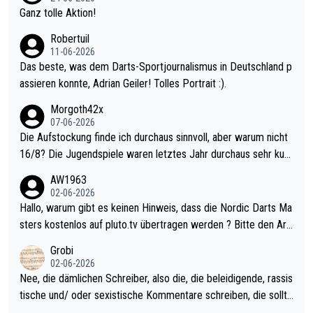
h krasser wie ein Pokalspiel eines Kreisligisten vs einem Bund
Ganz tolle Aktion!
esligisten.
Robertuil
11-06-2026
Das beste, was dem Darts-Sportjournalismus in Deutschland p
assieren konnte, Adrian Geiler! Tolles Portrait :).
Morgoth42x
07-06-2026
Die Aufstockung finde ich durchaus sinnvoll, aber warum nicht
16/8? Die Jugendspiele waren letztes Jahr durchaus sehr kurz
weilig und besser anzuschauen, als manch Erwachsenenspiel.
AW1963
Allerdings ist Mitchell Lawrie als Nummer 1 der Welt eh qualifi
02-06-2026
ziert. Somit ändert die automatische Qualifikation des Weltmei
Hallo, warum gibt es keinen Hinweis, dass die Nordic Darts Ma
sters erstmal nichts. Ich denke sie wollen damit für nächstes J
sters kostenlos auf pluto.tv übertragen werden ? Bitte den Arti
ahr vorsorgen, denn da ist er alt genug für die PDC und wird w
kel aktualisieren, danke!
Grobi
ohl wenig WDF Turniere spielen. Dies war bei Archie Self letzt
02-06-2026
es Jahr der Fall. Er musste als amtierender Weltmeister durch
Nee, die dämlichen Schreiber, also die, die beleidigende, rassis
den Qualifier und ich glaube kaum, dass Mitchel sich das (in Ve
tische und/ oder sexistische Kommentare schreiben, die sollte
gas) antun würde, wenn er doch eigentlich die PDC-WM als Zi
n das einfach mal bleiben lassen. Sollten besser mal ihr eigene