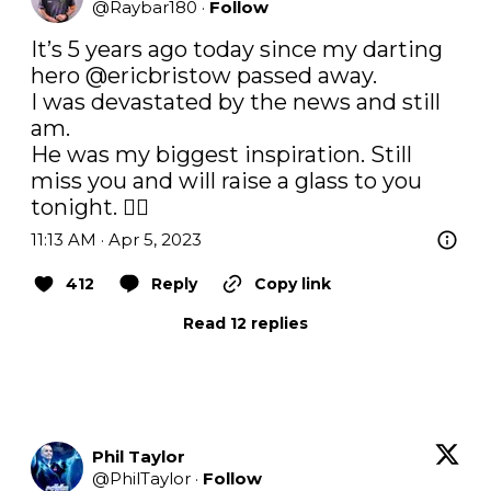
@
Raybar180
·
Follow
It’s 5 years ago today since my darting 
hero 
@ericbristow
 passed away. 

I was devastated by the news and still 
am. 

He was my biggest inspiration. Still 
miss you and will raise a glass to you 
tonight. 👍🏼
11:13 AM · Apr 5, 2023
412
Reply
Copy link
Read 12 replies
Phil Taylor
@
PhilTaylor
·
Follow