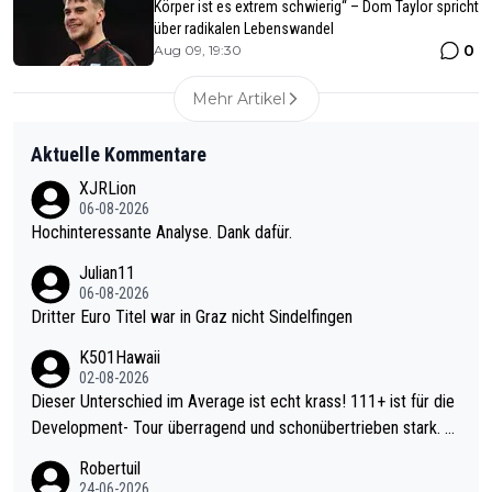
Körper ist es extrem schwierig“ – Dom Taylor spricht
über radikalen Lebenswandel
0
Aug 09, 19:30
Mehr Artikel
Aktuelle Kommentare
XJRLion
06-08-2026
Hochinteressante Analyse. Dank dafür.
Julian11
06-08-2026
Dritter Euro Titel war in Graz nicht Sindelfingen
K501Hawaii
02-08-2026
Dieser Unterschied im Average ist echt krass! 111+ ist für die
Development- Tour überragend und schonübertrieben stark. U
nter 60 im Ave dagegen eigentlich schon zu schwach - gerade
Robertuil
mal 40+ erst recht. Da gewinnst keinen Blumentopf - ist ja noc
24-06-2026