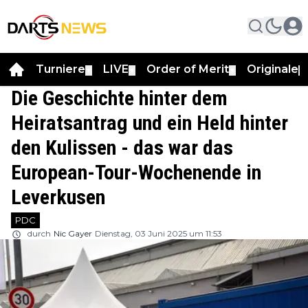
Turniere
LIVE
Order of Merit
Originale
▼
▼
▼
▼
Die Geschichte hinter dem
Heiratsantrag und ein Held hinter
den Kulissen - das war das
European-Tour-Wochenende in
Leverkusen
PDC
durch
Nic Gayer
Dienstag, 03 Juni 2025 um 11:53