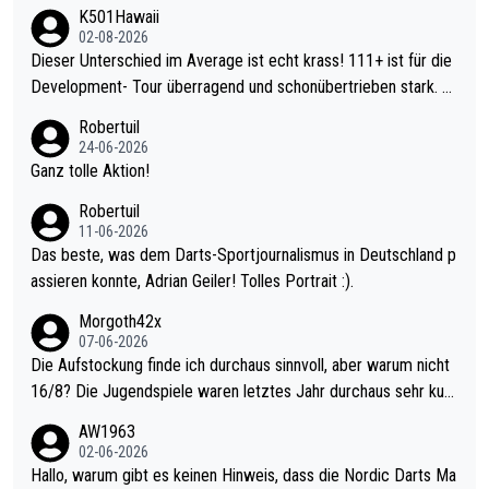
K501Hawaii
02-08-2026
Dieser Unterschied im Average ist echt krass! 111+ ist für die
Development- Tour überragend und schonübertrieben stark. U
nter 60 im Ave dagegen eigentlich schon zu schwach - gerade
Robertuil
mal 40+ erst recht. Da gewinnst keinen Blumentopf - ist ja noc
24-06-2026
h krasser wie ein Pokalspiel eines Kreisligisten vs einem Bund
Ganz tolle Aktion!
esligisten.
Robertuil
11-06-2026
Das beste, was dem Darts-Sportjournalismus in Deutschland p
assieren konnte, Adrian Geiler! Tolles Portrait :).
Morgoth42x
07-06-2026
Die Aufstockung finde ich durchaus sinnvoll, aber warum nicht
16/8? Die Jugendspiele waren letztes Jahr durchaus sehr kurz
weilig und besser anzuschauen, als manch Erwachsenenspiel.
AW1963
Allerdings ist Mitchell Lawrie als Nummer 1 der Welt eh qualifi
02-06-2026
ziert. Somit ändert die automatische Qualifikation des Weltmei
Hallo, warum gibt es keinen Hinweis, dass die Nordic Darts Ma