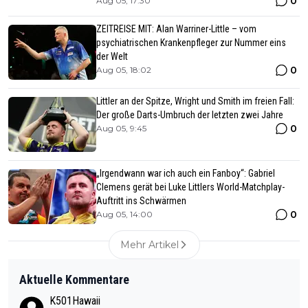
0
Aug 05, 17:30
ZEITREISE MIT: Alan Warriner-Little – vom
psychiatrischen Krankenpfleger zur Nummer eins
der Welt
0
Aug 05, 18:02
Littler an der Spitze, Wright und Smith im freien Fall:
Der große Darts-Umbruch der letzten zwei Jahre
0
Aug 05, 9:45
„Irgendwann war ich auch ein Fanboy“: Gabriel
Clemens gerät bei Luke Littlers World-Matchplay-
Auftritt ins Schwärmen
0
Aug 05, 14:00
Mehr Artikel
Aktuelle Kommentare
K501Hawaii