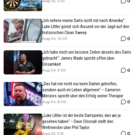
0
Aug 05, 11:43
„Ich nehme meine Darts nicht mit nach Amerika“:
Luke Littler gönnt sich Auszeit vor der Jagd auf den
historischen Clean Sweep
0
Aug 04, 14:00
„Ich habe mich um bessere Zeiten abseits des Darts
gebracht“: James Wade spricht offen über
Einsamkeit
0
Aug 04, 9:00
„Das hat mir nicht nur beim Darten geholfen,
sondern auch im Leben allgemein“ – Cameron
Menzies spricht über den Erfolg seiner Therapie
0
Aug 04, 8:00
„Luke Littler ist der beste Dartspieler, den wir je
gesehen haben“ – Dave Chisnall stellt den
Weltmeister über Phil Taylor
0
Aug 03, 9:15