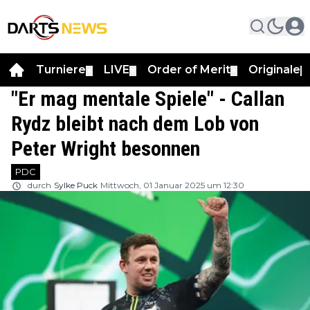
Turniere
LIVE
Order of Merit
Originale
▼
▼
▼
▼
"Er mag mentale Spiele" - Callan
Rydz bleibt nach dem Lob von
Peter Wright besonnen
PDC
durch
Sylke Puck
Mittwoch, 01 Januar 2025 um 12:30