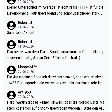
02-08-2026
Dieser Unterschied im Average ist echt krass! 111+ ist für die
Development- Tour überragend und schonübertrieben stark. U
nter 60 im Ave dagegen eigentlich schon zu schwach - gerade
Robertuil
mal 40+ erst recht. Da gewinnst keinen Blumentopf - ist ja noc
24-06-2026
h krasser wie ein Pokalspiel eines Kreisligisten vs einem Bund
Ganz tolle Aktion!
esligisten.
Robertuil
11-06-2026
Das beste, was dem Darts-Sportjournalismus in Deutschland p
assieren konnte, Adrian Geiler! Tolles Portrait :).
Morgoth42x
07-06-2026
Die Aufstockung finde ich durchaus sinnvoll, aber warum nicht
16/8? Die Jugendspiele waren letztes Jahr durchaus sehr kurz
weilig und besser anzuschauen, als manch Erwachsenenspiel.
AW1963
Allerdings ist Mitchell Lawrie als Nummer 1 der Welt eh qualifi
02-06-2026
ziert. Somit ändert die automatische Qualifikation des Weltmei
Hallo, warum gibt es keinen Hinweis, dass die Nordic Darts Ma
sters erstmal nichts. Ich denke sie wollen damit für nächstes J
sters kostenlos auf pluto.tv übertragen werden ? Bitte den Arti