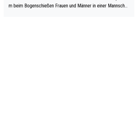
m beim Bogenschießen Frauen und Männer in einer Mannschaf
t spielen. Und beim Dressurreiten sind ebenfalls Frauen und Mä
nner in einer Mannschaft und das, obwohl hier auch eine Körpe
rlichkeit vorausgesetzt ist. Gilt sogar bei den olympischen Spie
len! Der Podcast "Tops Tops Tops" (Folgen 70 und 72) beschä
ftigt sich ausführlich, sachlich und absolut nachvollziehbar mit
dem Thema.