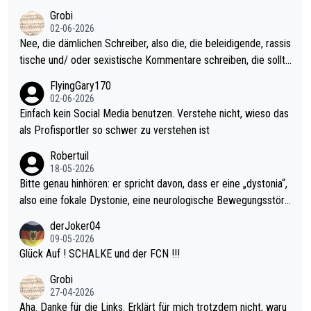
ahr vorsorgen, denn da ist er alt genug für die PDC und wird w
kel aktualisieren, danke!
Grobi
ohl wenig WDF Turniere spielen. Dies war bei Archie Self letzt
02-06-2026
es Jahr der Fall. Er musste als amtierender Weltmeister durch
Nee, die dämlichen Schreiber, also die, die beleidigende, rassis
den Qualifier und ich glaube kaum, dass Mitchel sich das (in Ve
tische und/ oder sexistische Kommentare schreiben, die sollte
gas) antun würde, wenn er doch eigentlich die PDC-WM als Zi
n das einfach mal bleiben lassen. Sollten besser mal ihr eigene
FlyingGary170
el hat.
s Leben in den Griff kriegen. Nur eins wundert mich: Luke Little
02-06-2026
r war doch neulich erst derjenige, der über Social Media GvV p
Einfach kein Social Media benutzen. Verstehe nicht, wieso das
rovoziert hat. Und Littlers Mutter schießt öfters mal gegen Ric
als Profisportler so schwer zu verstehen ist
ardo Pietreczko auf Social Media. Hmmmm. Finde den Fehler!
Robertuil
18-05-2026
Bitte genau hinhören: er spricht davon, dass er eine „dystonia“,
also eine fokale Dystonie, eine neurologische Bewegungsstöru
ng, bei der unkontrolliert Bewegungen und Krämpfe erzeugt w
derJoker04
erden, im Arm hat. Und, dass Medikamente ihm helfen! Ich glau
09-05-2026
be immer noch, dass sehr viele der Dartits-Fälle fälschlich psy
Glück Auf ! SCHALKE und der FCN !!!
chologisiert werden und eigentlich fokale Dystonien sind. Und
Grobi
diese könnten teils wirksam behandelt werden! Dafür müsste
27-04-2026
man nur zum Neurologen und nicht zum Mentaltrainer gehen…
Aha. Danke für die Links. Erklärt für mich trotzdem nicht, waru