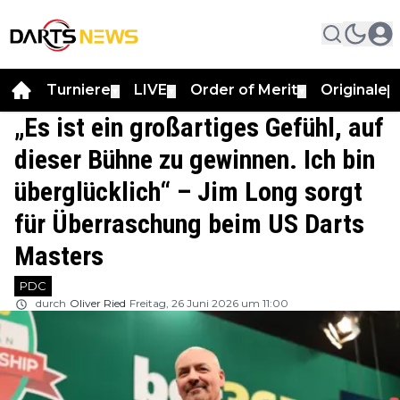
Turniere
LIVE
Order of Merit
Originale
▼
▼
▼
▼
„Es ist ein großartiges Gefühl, auf
dieser Bühne zu gewinnen. Ich bin
überglücklich“ – Jim Long sorgt
für Überraschung beim US Darts
Masters
PDC
durch
Oliver Ried
Freitag, 26 Juni 2026 um 11:00