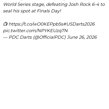
World Series stage, defeating Josh Rock 6-4 to
seal his spot at Finals Day!
📺
https://t.co/wO0KEPpb5s
#USDarts2026
pic.twitter.com/NPYKEUzq7N
— PDC Darts (@OfficialPDC)
June 26, 2026