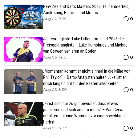
New Zealand Darts Masters 2026: Teilnehmerfeld,
Auslosung, Historie und Modus
0
Aug 07, 13:59
Jahresrangliste: Luke Littler dominiert 2026 die
Preisgeldrangliste – Luke Humphries und Michael
van Gerwen verlieren an Boden
0
Aug 06, 14:15
„Momentan kommt er nicht einmal in die Nähe von
Phil Taylor“ – Darts-Analysten halten Luke Littler
noch lange nicht für den Besten aller Zeiten
0
Aug 06, 8:30
„Er ist sich nur zu gut bewusst, dass etwas
passieren und sich ändern muss“ – Van Gerwen
erhält erneut eine Warnung vor einem wichtigen
Herbst
0
Aug 05, 17:30