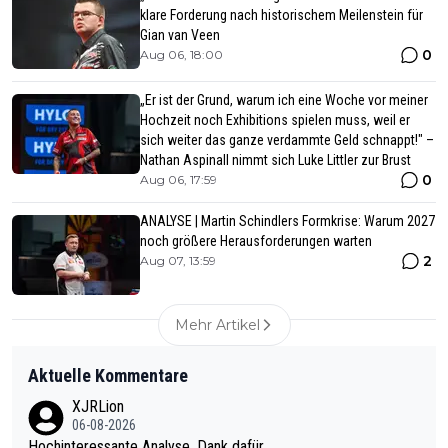
klare Forderung nach historischem Meilenstein für
Gian van Veen
0
Aug 06, 18:00
„Er ist der Grund, warum ich eine Woche vor meiner
Hochzeit noch Exhibitions spielen muss, weil er
sich weiter das ganze verdammte Geld schnappt!" –
Nathan Aspinall nimmt sich Luke Littler zur Brust
0
Aug 06, 17:59
ANALYSE | Martin Schindlers Formkrise: Warum 2027
noch größere Herausforderungen warten
2
Aug 07, 13:59
Mehr Artikel
Aktuelle Kommentare
XJRLion
06-08-2026
Hochinteressante Analyse. Dank dafür.