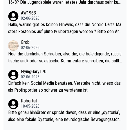
16/8? Die Jugendspiele waren letztes Jahr durchaus sehr kurz
weilig und besser anzuschauen, als manch Erwachsenenspiel.
AW1963
Allerdings ist Mitchell Lawrie als Nummer 1 der Welt eh qualifi
02-06-2026
ziert. Somit ändert die automatische Qualifikation des Weltmei
Hallo, warum gibt es keinen Hinweis, dass die Nordic Darts Ma
sters erstmal nichts. Ich denke sie wollen damit für nächstes J
sters kostenlos auf pluto.tv übertragen werden ? Bitte den Arti
ahr vorsorgen, denn da ist er alt genug für die PDC und wird w
kel aktualisieren, danke!
Grobi
ohl wenig WDF Turniere spielen. Dies war bei Archie Self letzt
02-06-2026
es Jahr der Fall. Er musste als amtierender Weltmeister durch
Nee, die dämlichen Schreiber, also die, die beleidigende, rassis
den Qualifier und ich glaube kaum, dass Mitchel sich das (in Ve
tische und/ oder sexistische Kommentare schreiben, die sollte
gas) antun würde, wenn er doch eigentlich die PDC-WM als Zi
n das einfach mal bleiben lassen. Sollten besser mal ihr eigene
FlyingGary170
el hat.
s Leben in den Griff kriegen. Nur eins wundert mich: Luke Little
02-06-2026
r war doch neulich erst derjenige, der über Social Media GvV p
Einfach kein Social Media benutzen. Verstehe nicht, wieso das
rovoziert hat. Und Littlers Mutter schießt öfters mal gegen Ric
als Profisportler so schwer zu verstehen ist
ardo Pietreczko auf Social Media. Hmmmm. Finde den Fehler!
Robertuil
18-05-2026
Bitte genau hinhören: er spricht davon, dass er eine „dystonia“,
also eine fokale Dystonie, eine neurologische Bewegungsstöru
ng, bei der unkontrolliert Bewegungen und Krämpfe erzeugt w