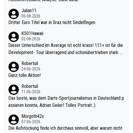
Julian11
06-08-2026
Dritter Euro Titel war in Graz nicht Sindelfingen
K501Hawaii
02-08-2026
Dieser Unterschied im Average ist echt krass! 111+ ist für die
Development- Tour überragend und schonübertrieben stark. U
nter 60 im Ave dagegen eigentlich schon zu schwach - gerade
Robertuil
mal 40+ erst recht. Da gewinnst keinen Blumentopf - ist ja noc
24-06-2026
h krasser wie ein Pokalspiel eines Kreisligisten vs einem Bund
Ganz tolle Aktion!
esligisten.
Robertuil
11-06-2026
Das beste, was dem Darts-Sportjournalismus in Deutschland p
assieren konnte, Adrian Geiler! Tolles Portrait :).
Morgoth42x
07-06-2026
Die Aufstockung finde ich durchaus sinnvoll, aber warum nicht