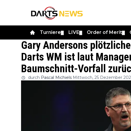
Turniere
LIVE
Order of Merit
▼
▼
▼
Gary Andersons plötzliche
Darts WM ist laut Manager
Baumschnitt-Vorfall zurü
durch
Pascal Michiels
Mittwoch, 25 Dezember 202