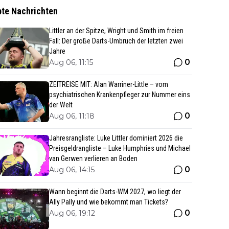
bte Nachrichten
Littler an der Spitze, Wright und Smith im freien
Fall: Der große Darts-Umbruch der letzten zwei
Jahre
0
Aug 06, 11:15
ZEITREISE MIT: Alan Warriner-Little – vom
psychiatrischen Krankenpfleger zur Nummer eins
der Welt
0
Aug 06, 11:18
Jahresrangliste: Luke Littler dominiert 2026 die
Preisgeldrangliste – Luke Humphries und Michael
van Gerwen verlieren an Boden
0
Aug 06, 14:15
Wann beginnt die Darts-WM 2027, wo liegt der
Ally Pally und wie bekommt man Tickets?
0
Aug 06, 19:12