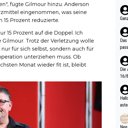
nter 60 im
ten", fügte Gilmour hinzu. Anderson
e mal 40+ er
zmittel eingenommen, was seine
och krasser wie ein Po
Ganz
h 15 Prozent reduzierte.
ndes
nur 15 Prozent auf die Doppel. Ich
Das 
e Gilmour. Trotz der Verletzung wolle
pass
 nur für sich selbst, sondern auch für
zoperation unterziehen muss. Ob
sten Monat wieder fit ist, bleibt
Die 
16/8? Die Jugendspiele waren letztes Jah
zwei
l. Allerdings ist Mitchell Lawrie als Nummer 1 der Welt eh quali
fizi
Hallo, warum gibt es keinen Hinweis, dass di
eisters erst
aste
s Ja
rtik
d wo
etzt
Nee,