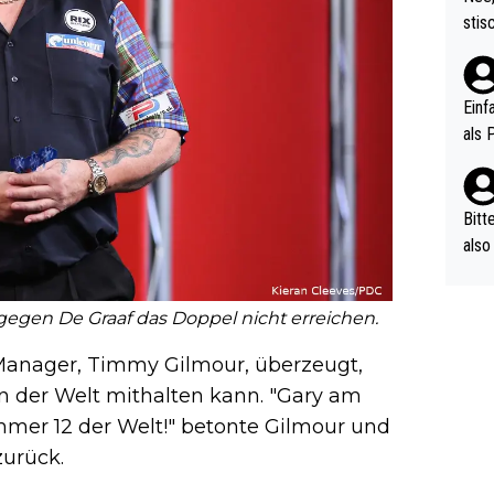
urch
stis
(in 
ten 
als Z
nes 
ttle
Einf
vV p
als 
n Ri
ehle
Bitt
also
ung,
werd
gegen De Graaf das Doppel nicht erreichen.
aube
sych
 Manager, Timmy Gilmour, überzeugt,
d di
n der Welt mithalten kann. "Gary am
e ma
ummer 12 der Welt!" betonte Gilmour und
n…
zurück.