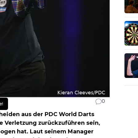
0
e!
heiden aus der PDC World Darts
e Verletzung zurückzuführen sein,
zogen hat. Laut seinem Manager