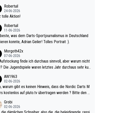
 Ave dagegen eigentlich schon zu schwach - gerad
Robertuil
st recht. Da gewinnst keinen Blumentopf - ist ja n
24-06-2026
kalspiel eines Kreisligisten vs einem Bu
 tolle Aktion!
ligisten.
Robertuil
11-06-2026
beste, was dem Darts-Sportjournalismus in Deutschland
ieren konnte, Adrian Geiler! Tolles Portrait :).
Morgoth42x
07-06-2026
Aufstockung finde ich durchaus sinnvoll, aber warum nicht
r durchaus sehr kur
lig und besser anzuschauen, als manch Erwachsenenspie
AW1963
02-06-2026
ert. Somit ändert die automatische Qualifikation des Weltm
e Nordic Darts M
mal nichts. Ich denke sie wollen damit für nächste
rs kostenlos auf pluto.tv übertragen werden ? Bitte den A
hr vorsorgen, denn da ist er alt genug für die PDC und wir
el aktualisieren, danke!
Grobi
hl wenig WDF Turniere spielen. Dies war bei Archie Self l
02-06-2026
es Jahr der Fall. Er musste als amtierender Weltmeister d
 die dämlichen Schreiber, also die, die beleidigende, rassi