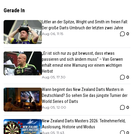
Gerade In
Littler an der Spitze, Wright und Smith im freien Fall:
Der große Darts-Umbruch der letzten zwei Jahre
0
Aug 06, 11:15
„Er ist sich nur zu gut bewusst, dass etwas
passieren und sich ändern muss“ – Van Gerwen
erhält erneut eine Warnung vor einem wichtigen
Herbst
0
Aug 05, 17:30
Wann beginnt das New Zealand Darts Masters in
Deutschland? So sehen Sie das jüngste Turnier der
World Series of Darts
0
Aug 05, 12:00
New Zealand Darts Masters 2026: Teilnehmerfeld,
Auslosung, Historie und Modus
0
Aug 05, 11:43