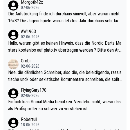
Morgoth42x
07-06-2026
Die Aufstockung finde ich durchaus sinnvoll, aber warum nicht
16/8? Die Jugendspiele waren letztes Jahr durchaus sehr kurz
weilig und besser anzuschauen, als manch Erwachsenenspiel.
AW1963
Allerdings ist Mitchell Lawrie als Nummer 1 der Welt eh qualifi
02-06-2026
ziert. Somit ändert die automatische Qualifikation des Weltmei
Hallo, warum gibt es keinen Hinweis, dass die Nordic Darts Ma
sters erstmal nichts. Ich denke sie wollen damit für nächstes J
sters kostenlos auf pluto.tv übertragen werden ? Bitte den Arti
ahr vorsorgen, denn da ist er alt genug für die PDC und wird w
kel aktualisieren, danke!
Grobi
ohl wenig WDF Turniere spielen. Dies war bei Archie Self letzt
02-06-2026
es Jahr der Fall. Er musste als amtierender Weltmeister durch
Nee, die dämlichen Schreiber, also die, die beleidigende, rassis
den Qualifier und ich glaube kaum, dass Mitchel sich das (in Ve
tische und/ oder sexistische Kommentare schreiben, die sollte
gas) antun würde, wenn er doch eigentlich die PDC-WM als Zi
n das einfach mal bleiben lassen. Sollten besser mal ihr eigene
FlyingGary170
el hat.
s Leben in den Griff kriegen. Nur eins wundert mich: Luke Little
02-06-2026
r war doch neulich erst derjenige, der über Social Media GvV p
Einfach kein Social Media benutzen. Verstehe nicht, wieso das
rovoziert hat. Und Littlers Mutter schießt öfters mal gegen Ric
als Profisportler so schwer zu verstehen ist
ardo Pietreczko auf Social Media. Hmmmm. Finde den Fehler!
Robertuil
18-05-2026