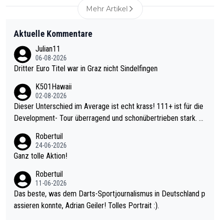
Mehr Artikel
Aktuelle Kommentare
Julian11
06-08-2026
Dritter Euro Titel war in Graz nicht Sindelfingen
K501Hawaii
02-08-2026
Dieser Unterschied im Average ist echt krass! 111+ ist für die
Development- Tour überragend und schonübertrieben stark. U
nter 60 im Ave dagegen eigentlich schon zu schwach - gerade
Robertuil
mal 40+ erst recht. Da gewinnst keinen Blumentopf - ist ja noc
24-06-2026
h krasser wie ein Pokalspiel eines Kreisligisten vs einem Bund
Ganz tolle Aktion!
esligisten.
Robertuil
11-06-2026
Das beste, was dem Darts-Sportjournalismus in Deutschland p
assieren konnte, Adrian Geiler! Tolles Portrait :).