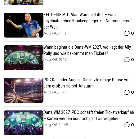
ZEITREISE MIT: Alan Warriner-Little – vom
psychiatrischen Krankenpfleger zur Nummer eins
der Welt
0
Aug 06, 11:18
Wann beginnt die Darts-WM 2027, wo liegt der Ally
Pally und wie bekommt man Tickets?
0
Aug 06, 19:12
PDC-Kalender August: Die letzte ruhige Phase vor
dem großen Herbst-Ansturm
0
Aug 06, 11:23
Darts WM 2027: PDC schafft freien Ticketverkauf ab
– Karten werden nur noch per Los vergeben
0
Aug 06, 14:45