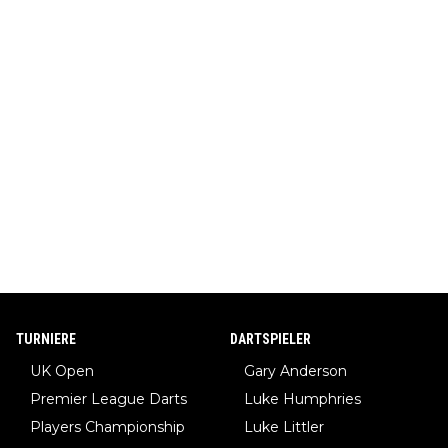
TURNIERE
DARTSPIELER
UK Open
Gary Anderson
Premier League Darts
Luke Humphries
Players Championship
Luke Littler