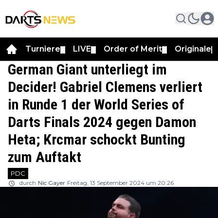
Turniere
LIVE
Order of Merit
Originale
▼
▼
▼
▼
German Giant unterliegt im
Decider! Gabriel Clemens verliert
in Runde 1 der World Series of
Darts Finals 2024 gegen Damon
Heta; Krcmar schockt Bunting
zum Auftakt
PDC
durch
Nic Gayer
Freitag, 13 September 2024 um 20:26