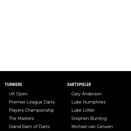
TURNIERE
DARTSPIELER
UK Open
Gary Anderson
Premier League Darts
Luke Humphries
Players Championship
Luke Littler
The Masters
Stephen Bunting
Grand Slam of Darts
Michael van Gerwen