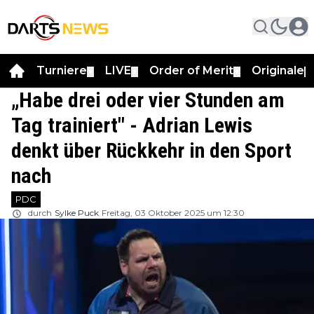
Turniere
LIVE
Order of Merit
Originale
▼
▼
▼
▼
„Habe drei oder vier Stunden am
Tag trainiert" - Adrian Lewis
denkt über Rückkehr in den Sport
nach
PDC
durch
Sylke Puck
Freitag, 03 Oktober 2025 um 12:30