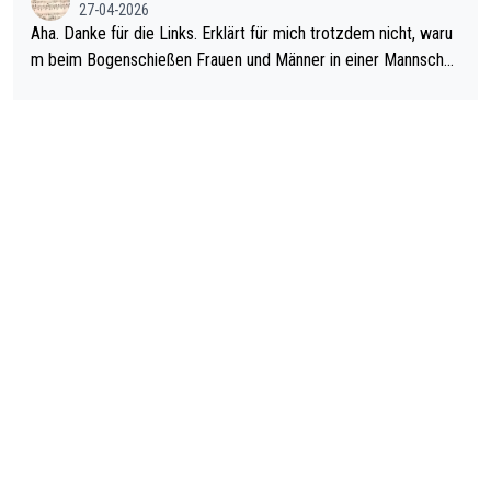
27-04-2026
man nur zum Neurologen und nicht zum Mentaltrainer gehen…
Aha. Danke für die Links. Erklärt für mich trotzdem nicht, waru
m beim Bogenschießen Frauen und Männer in einer Mannschaf
t spielen. Und beim Dressurreiten sind ebenfalls Frauen und Mä
nner in einer Mannschaft und das, obwohl hier auch eine Körpe
rlichkeit vorausgesetzt ist. Gilt sogar bei den olympischen Spie
len! Der Podcast "Tops Tops Tops" (Folgen 70 und 72) beschä
ftigt sich ausführlich, sachlich und absolut nachvollziehbar mit
dem Thema.