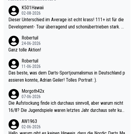
K501Hawaii
02-08-2026
Dieser Unterschied im Average ist echt krass! 111+ ist für die
Development- Tour überragend und schonübertrieben stark. U
nter 60 im Ave dagegen eigentlich schon zu schwach - gerade
Robertuil
mal 40+ erst recht. Da gewinnst keinen Blumentopf - ist ja noc
24-06-2026
h krasser wie ein Pokalspiel eines Kreisligisten vs einem Bund
Ganz tolle Aktion!
esligisten.
Robertuil
11-06-2026
Das beste, was dem Darts-Sportjournalismus in Deutschland p
assieren konnte, Adrian Geiler! Tolles Portrait :).
Morgoth42x
07-06-2026
Die Aufstockung finde ich durchaus sinnvoll, aber warum nicht
16/8? Die Jugendspiele waren letztes Jahr durchaus sehr kurz
weilig und besser anzuschauen, als manch Erwachsenenspiel.
AW1963
Allerdings ist Mitchell Lawrie als Nummer 1 der Welt eh qualifi
02-06-2026
ziert. Somit ändert die automatische Qualifikation des Weltmei
Hallo, warum gibt es keinen Hinweis, dass die Nordic Darts Ma