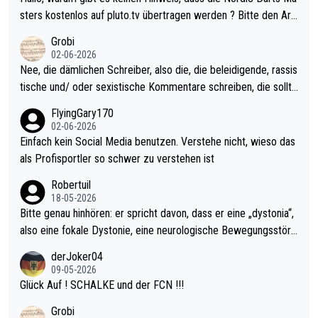
sters erstmal nichts. Ich denke sie wollen damit für nächstes J
sters kostenlos auf pluto.tv übertragen werden ? Bitte den Arti
ahr vorsorgen, denn da ist er alt genug für die PDC und wird w
kel aktualisieren, danke!
Grobi
ohl wenig WDF Turniere spielen. Dies war bei Archie Self letzt
02-06-2026
es Jahr der Fall. Er musste als amtierender Weltmeister durch
Nee, die dämlichen Schreiber, also die, die beleidigende, rassis
den Qualifier und ich glaube kaum, dass Mitchel sich das (in Ve
tische und/ oder sexistische Kommentare schreiben, die sollte
gas) antun würde, wenn er doch eigentlich die PDC-WM als Zi
n das einfach mal bleiben lassen. Sollten besser mal ihr eigene
FlyingGary170
el hat.
s Leben in den Griff kriegen. Nur eins wundert mich: Luke Little
02-06-2026
r war doch neulich erst derjenige, der über Social Media GvV p
Einfach kein Social Media benutzen. Verstehe nicht, wieso das
rovoziert hat. Und Littlers Mutter schießt öfters mal gegen Ric
als Profisportler so schwer zu verstehen ist
ardo Pietreczko auf Social Media. Hmmmm. Finde den Fehler!
Robertuil
18-05-2026
Bitte genau hinhören: er spricht davon, dass er eine „dystonia“,
also eine fokale Dystonie, eine neurologische Bewegungsstöru
ng, bei der unkontrolliert Bewegungen und Krämpfe erzeugt w
derJoker04
erden, im Arm hat. Und, dass Medikamente ihm helfen! Ich glau
09-05-2026
be immer noch, dass sehr viele der Dartits-Fälle fälschlich psy
Glück Auf ! SCHALKE und der FCN !!!
chologisiert werden und eigentlich fokale Dystonien sind. Und
Grobi
diese könnten teils wirksam behandelt werden! Dafür müsste