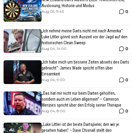
Auslosung, Historie und Modus
0
Aug 05, 11:43
„Ich nehme meine Darts nicht mit nach Amerika“:
Luke Littler gönnt sich Auszeit vor der Jagd auf den
historischen Clean Sweep
0
Aug 04, 14:00
„Ich habe mich um bessere Zeiten abseits des Darts
gebracht“: James Wade spricht offen über
Einsamkeit
0
Aug 04, 9:00
„Das hat mir nicht nur beim Darten geholfen,
sondern auch im Leben allgemein“ – Cameron
Menzies spricht über den Erfolg seiner Therapie
0
Aug 04, 8:00
„Luke Littler ist der beste Dartspieler, den wir je
gesehen haben“ – Dave Chisnall stellt den