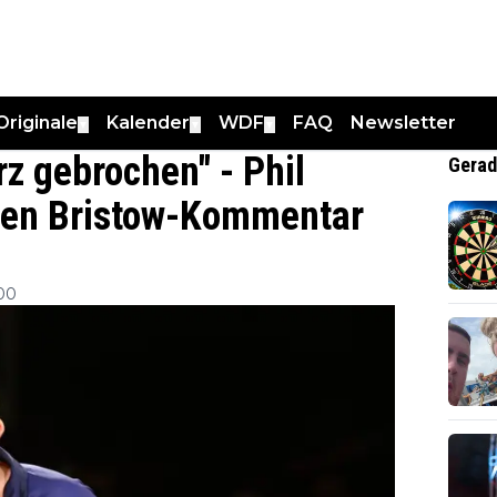
Originale
Kalender
WDF
FAQ
Newsletter
▼
▼
▼
rz gebrochen" - Phil
Gerad
nden Bristow-Kommentar
:00