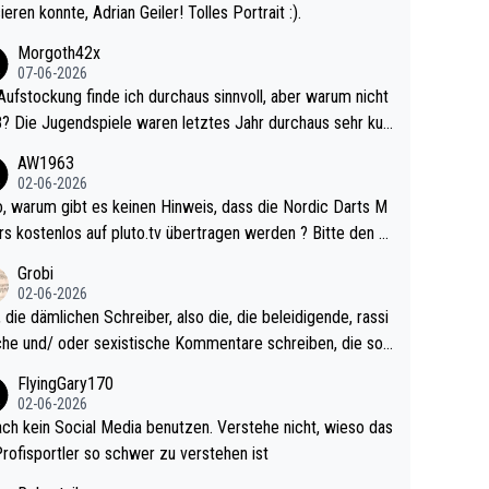
ieren konnte, Adrian Geiler! Tolles Portrait :).
Morgoth42x
07-06-2026
Aufstockung finde ich durchaus sinnvoll, aber warum nicht
r durchaus sehr kur
lig und besser anzuschauen, als manch Erwachsenenspie
AW1963
02-06-2026
ert. Somit ändert die automatische Qualifikation des Weltm
e Nordic Darts M
mal nichts. Ich denke sie wollen damit für nächste
rs kostenlos auf pluto.tv übertragen werden ? Bitte den A
hr vorsorgen, denn da ist er alt genug für die PDC und wir
el aktualisieren, danke!
Grobi
hl wenig WDF Turniere spielen. Dies war bei Archie Self l
02-06-2026
es Jahr der Fall. Er musste als amtierender Weltmeister d
 die dämlichen Schreiber, also die, die beleidigende, rassi
 den Qualifier und ich glaube kaum, dass Mitchel sich das
che und/ oder sexistische Kommentare schreiben, die soll
Vegas) antun würde, wenn er doch eigentlich die PDC-WM
das einfach mal bleiben lassen. Sollten besser mal ihr eige
FlyingGary170
iel hat.
Leben in den Griff kriegen. Nur eins wundert mich: Luke Li
02-06-2026
r war doch neulich erst derjenige, der über Social Media G
ach kein Social Media benutzen. Verstehe nicht, wieso das
rovoziert hat. Und Littlers Mutter schießt öfters mal gege
Profisportler so schwer zu verstehen ist
cardo Pietreczko auf Social Media. Hmmmm. Finde den F