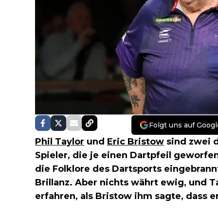
Folgt uns auf Googl
Phil Taylor
und
Eric Bristow
sind zwei d
Spieler, die je einen Dartpfeil geworfe
die Folklore des Dartsports eingebrannt
Brillanz. Aber nichts währt ewig, und T
erfahren, als Bristow ihm sagte, dass er