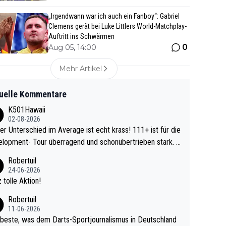
„Irgendwann war ich auch ein Fanboy“: Gabriel
Clemens gerät bei Luke Littlers World-Matchplay-
Auftritt ins Schwärmen
0
Aug 05, 14:00
Mehr Artikel
uelle Kommentare
K501Hawaii
02-08-2026
r Unterschied im Average ist echt krass! 111+ ist für die
lopment- Tour überragend und schonübertrieben stark. U
 Ave dagegen eigentlich schon zu schwach - gerad
Robertuil
st recht. Da gewinnst keinen Blumentopf - ist ja n
24-06-2026
kalspiel eines Kreisligisten vs einem Bu
 tolle Aktion!
ligisten.
Robertuil
11-06-2026
beste, was dem Darts-Sportjournalismus in Deutschland