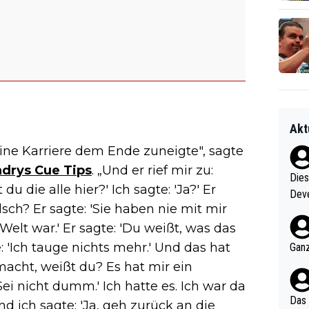
Akt
seine Karriere dem Ende zuneigte", sagte
drys Cue Tips
. „Und er rief mir zu:
Diese
du die alle hier?' Ich sagte: 'Ja?' Er
Deve
alsch? Er sagte: 'Sie haben nie mit mir
nter 60 im
e mal 40+ er
elt war.' Er sagte: 'Du weißt, was das
och krasser wie ein Po
e: 'Ich tauge nichts mehr.' Und das hat
Ganz
ndes
acht, weißt du? Es hat mir ein
ei nicht dumm.' Ich hatte es. Ich war da
Das 
d ich sagte: 'Ja, geh zurück an die