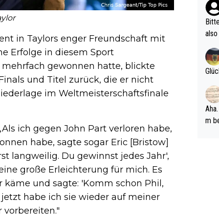
ehle
aylor
Bitt
also
nt in Taylors enger Freundschaft mit
ung,
ine Erfolge in diesem Sport
werd
s mehrfach gewonnen hatte, blickte
aube
Glüc
nals und Titel zurück, die er nicht
sych
d di
iederlage im Weltmeisterschaftsfinale
e ma
Aha.
n…
m be
 „Als ich gegen John Part verloren habe,
ft s
onnen habe, sagte sogar Eric [Bristow]
Männ
rst langweilig. Du gewinnst jedes Jahr',
rper
Spiele
 eine große Erleichterung für mich. Es
esch
mir käme und sagte: 'Komm schon Phil,
ar m
, jetzt habe ich sie wieder auf meiner
 vorbereiten."