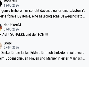
Robertuil
r!
18-05-2026
e genau hinhören: er spricht davon, dass er eine „dystonia“,
 eine fokale Dystonie, eine neurologische Bewegungsstör
 bei der unkontrolliert Bewegungen und Krämpfe erzeugt
derJoker04
en, im Arm hat. Und, dass Medikamente ihm helfen! Ich gl
09-05-2026
 immer noch, dass sehr viele der Dartits-Fälle fälschlich p
k Auf ! SCHALKE und der FCN !!!
ologisiert werden und eigentlich fokale Dystonien sind. Un
Grobi
ese könnten teils wirksam behandelt werden! Dafür müsst
27-04-2026
n nur zum Neurologen und nicht zum Mentaltrainer gehe
 Danke für die Links. Erklärt für mich trotzdem nicht, waru
im Bogenschießen Frauen und Männer in einer Mannscha
pielen. Und beim Dressurreiten sind ebenfalls Frauen und
er in einer Mannschaft und das, obwohl hier auch eine Kö
lichkeit vorausgesetzt ist. Gilt sogar bei den olympischen
n! Der Podcast "Tops Tops Tops" (Folgen 70 und 72) b
äftigt sich ausführlich, sachlich und absolut nachvollziehb
it dem Thema.