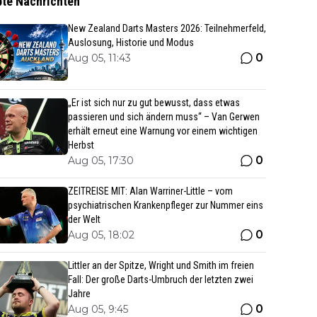
bte Nachrichten
New Zealand Darts Masters 2026: Teilnehmerfeld,
Auslosung, Historie und Modus
0
Aug 05, 11:43
„Er ist sich nur zu gut bewusst, dass etwas
passieren und sich ändern muss“ – Van Gerwen
erhält erneut eine Warnung vor einem wichtigen
Herbst
0
Aug 05, 17:30
ZEITREISE MIT: Alan Warriner-Little – vom
psychiatrischen Krankenpfleger zur Nummer eins
der Welt
0
Aug 05, 18:02
Littler an der Spitze, Wright und Smith im freien
Fall: Der große Darts-Umbruch der letzten zwei
Jahre
0
Aug 05, 9:45