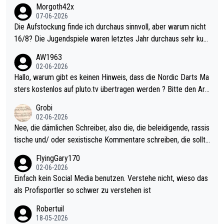
Morgoth42x
07-06-2026
Die Aufstockung finde ich durchaus sinnvoll, aber warum nicht
16/8? Die Jugendspiele waren letztes Jahr durchaus sehr kurz
weilig und besser anzuschauen, als manch Erwachsenenspiel.
AW1963
Allerdings ist Mitchell Lawrie als Nummer 1 der Welt eh qualifi
02-06-2026
ziert. Somit ändert die automatische Qualifikation des Weltmei
Hallo, warum gibt es keinen Hinweis, dass die Nordic Darts Ma
sters erstmal nichts. Ich denke sie wollen damit für nächstes J
sters kostenlos auf pluto.tv übertragen werden ? Bitte den Arti
ahr vorsorgen, denn da ist er alt genug für die PDC und wird w
kel aktualisieren, danke!
Grobi
ohl wenig WDF Turniere spielen. Dies war bei Archie Self letzt
02-06-2026
es Jahr der Fall. Er musste als amtierender Weltmeister durch
Nee, die dämlichen Schreiber, also die, die beleidigende, rassis
den Qualifier und ich glaube kaum, dass Mitchel sich das (in Ve
tische und/ oder sexistische Kommentare schreiben, die sollte
gas) antun würde, wenn er doch eigentlich die PDC-WM als Zi
n das einfach mal bleiben lassen. Sollten besser mal ihr eigene
FlyingGary170
el hat.
s Leben in den Griff kriegen. Nur eins wundert mich: Luke Little
02-06-2026
r war doch neulich erst derjenige, der über Social Media GvV p
Einfach kein Social Media benutzen. Verstehe nicht, wieso das
rovoziert hat. Und Littlers Mutter schießt öfters mal gegen Ric
als Profisportler so schwer zu verstehen ist
ardo Pietreczko auf Social Media. Hmmmm. Finde den Fehler!
Robertuil
18-05-2026