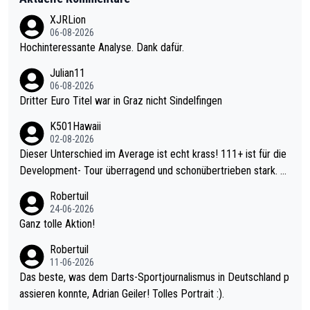
XJRLion
06-08-2026
Hochinteressante Analyse. Dank dafür.
Julian11
06-08-2026
Dritter Euro Titel war in Graz nicht Sindelfingen
K501Hawaii
02-08-2026
Dieser Unterschied im Average ist echt krass! 111+ ist für die
Development- Tour überragend und schonübertrieben stark. U
nter 60 im Ave dagegen eigentlich schon zu schwach - gerade
Robertuil
mal 40+ erst recht. Da gewinnst keinen Blumentopf - ist ja noc
24-06-2026
h krasser wie ein Pokalspiel eines Kreisligisten vs einem Bund
Ganz tolle Aktion!
esligisten.
Robertuil
11-06-2026
Das beste, was dem Darts-Sportjournalismus in Deutschland p
assieren konnte, Adrian Geiler! Tolles Portrait :).