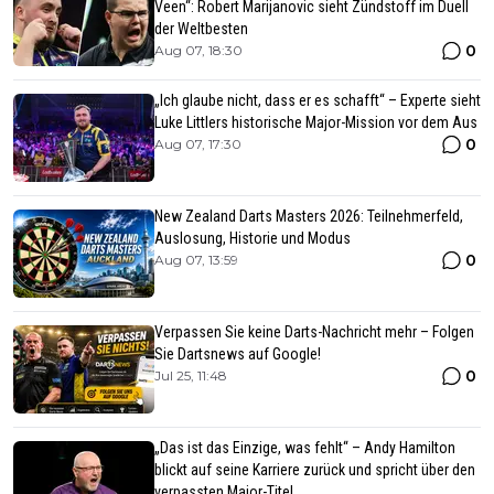
Veen“: Robert Marijanovic sieht Zündstoff im Duell
der Weltbesten
0
Aug 07, 18:30
„Ich glaube nicht, dass er es schafft“ – Experte sieht
Luke Littlers historische Major-Mission vor dem Aus
0
Aug 07, 17:30
New Zealand Darts Masters 2026: Teilnehmerfeld,
Auslosung, Historie und Modus
0
Aug 07, 13:59
Verpassen Sie keine Darts-Nachricht mehr – Folgen
Sie Dartsnews auf Google!
0
Jul 25, 11:48
„Das ist das Einzige, was fehlt“ – Andy Hamilton
blickt auf seine Karriere zurück und spricht über den
verpassten Major-Titel