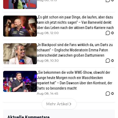
„Es gibt schon ein paar Dinge, die laufen, aber dazu
kann ich jetzt nichts sagen“ – Van Barneveld denkt
über das Leben nach der aktiven Darts-Karriere nach
0
Aug 08, 12:00
„In Blackpool sind die Fans wirklich da, um Darts zu
schauen“ – Englische Moderatorin Emma Paton
unterscheidet zwischen großen Dartturnieren
0
Aug 08, 10:30
„Sie bekommen die volle WWE-Show, obwohl der
Junge heute Morgen noch ein Waschbecken
repariert hat“ – Dan Dawson über den Kontrast, der
Darts so besonders macht
0
Aug 08, 14:45
Mehr Artikel
Aktuelle Kommentare