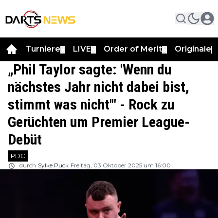
Turniere
LIVE
Order of Merit
Originale
▼
▼
▼
▼
„Phil Taylor sagte: 'Wenn du
nächstes Jahr nicht dabei bist,
stimmt was nicht'" - Rock zu
Gerüchten um Premier League-
Debüt
PDC
durch
Sylke Puck
Freitag, 03 Oktober 2025 um 16:00