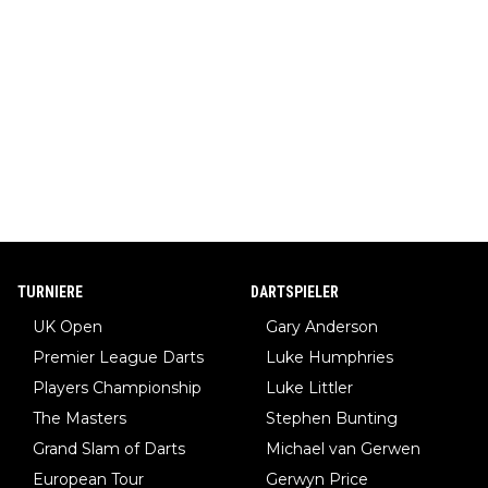
TURNIERE
DARTSPIELER
UK Open
Gary Anderson
Premier League Darts
Luke Humphries
Players Championship
Luke Littler
The Masters
Stephen Bunting
Grand Slam of Darts
Michael van Gerwen
European Tour
Gerwyn Price