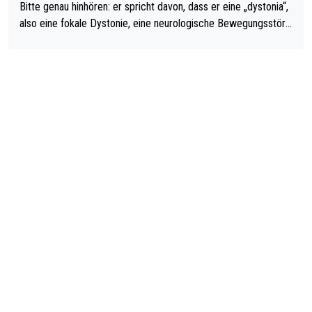
Bitte genau hinhören: er spricht davon, dass er eine „dystonia“,
also eine fokale Dystonie, eine neurologische Bewegungsstöru
ng, bei der unkontrolliert Bewegungen und Krämpfe erzeugt w
erden, im Arm hat. Und, dass Medikamente ihm helfen! Ich glau
be immer noch, dass sehr viele der Dartits-Fälle fälschlich psy
chologisiert werden und eigentlich fokale Dystonien sind. Und
diese könnten teils wirksam behandelt werden! Dafür müsste
man nur zum Neurologen und nicht zum Mentaltrainer gehen…