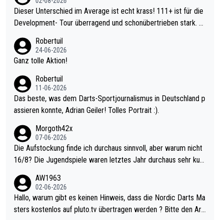
02-08-2026
Dieser Unterschied im Average ist echt krass! 111+ ist für die
Development- Tour überragend und schonübertrieben stark. U
nter 60 im Ave dagegen eigentlich schon zu schwach - gerade
Robertuil
mal 40+ erst recht. Da gewinnst keinen Blumentopf - ist ja noc
24-06-2026
h krasser wie ein Pokalspiel eines Kreisligisten vs einem Bund
Ganz tolle Aktion!
esligisten.
Robertuil
11-06-2026
Das beste, was dem Darts-Sportjournalismus in Deutschland p
assieren konnte, Adrian Geiler! Tolles Portrait :).
Morgoth42x
07-06-2026
Die Aufstockung finde ich durchaus sinnvoll, aber warum nicht
16/8? Die Jugendspiele waren letztes Jahr durchaus sehr kurz
weilig und besser anzuschauen, als manch Erwachsenenspiel.
AW1963
Allerdings ist Mitchell Lawrie als Nummer 1 der Welt eh qualifi
02-06-2026
ziert. Somit ändert die automatische Qualifikation des Weltmei
Hallo, warum gibt es keinen Hinweis, dass die Nordic Darts Ma
sters erstmal nichts. Ich denke sie wollen damit für nächstes J
sters kostenlos auf pluto.tv übertragen werden ? Bitte den Arti
ahr vorsorgen, denn da ist er alt genug für die PDC und wird w