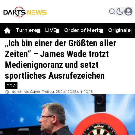
Turniere
LIVE
Order of Merit
Originale
▼
▼
▼
▼
„Ich bin einer der Größten aller
Zeiten“ – James Wade trotzt
Medienignoranz und setzt
sportliches Ausrufezeichen
PDC
durch
Nic Gayer
Freitag, 25 Juli 2025 um 10:16