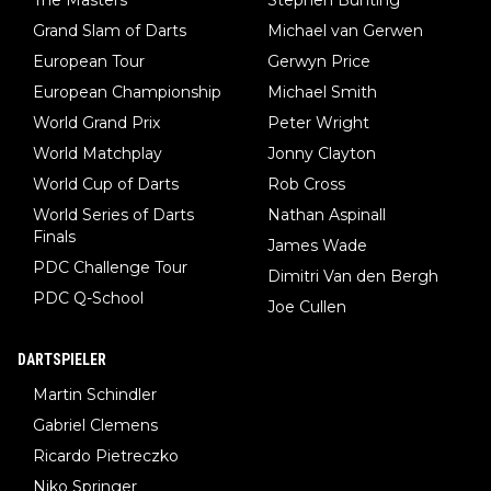
The Masters
Stephen Bunting
Grand Slam of Darts
Michael van Gerwen
European Tour
Gerwyn Price
European Championship
Michael Smith
World Grand Prix
Peter Wright
World Matchplay
Jonny Clayton
World Cup of Darts
Rob Cross
World Series of Darts
Nathan Aspinall
Finals
James Wade
PDC Challenge Tour
Dimitri Van den Bergh
PDC Q-School
Joe Cullen
DARTSPIELER
Martin Schindler
Gabriel Clemens
Ricardo Pietreczko
Niko Springer