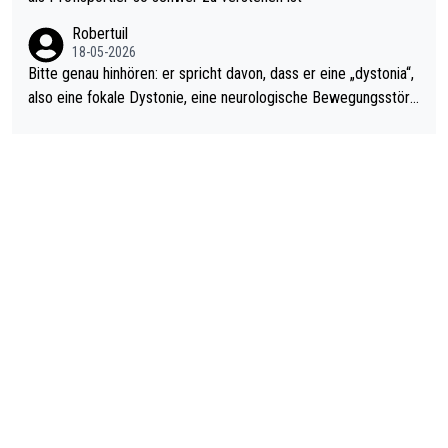
ardo Pietreczko auf Social Media. Hmmmm. Finde den Fehler!
Robertuil
18-05-2026
Bitte genau hinhören: er spricht davon, dass er eine „dystonia“,
also eine fokale Dystonie, eine neurologische Bewegungsstöru
ng, bei der unkontrolliert Bewegungen und Krämpfe erzeugt w
erden, im Arm hat. Und, dass Medikamente ihm helfen! Ich glau
be immer noch, dass sehr viele der Dartits-Fälle fälschlich psy
chologisiert werden und eigentlich fokale Dystonien sind. Und
diese könnten teils wirksam behandelt werden! Dafür müsste
man nur zum Neurologen und nicht zum Mentaltrainer gehen…