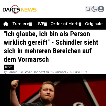
Turniere
LIVE
Order of Merit
Originale
▼
▼
▼
▼
''Ich glaube, ich bin als Person
wirklich gereift'' - Schindler sieht
sich in mehreren Bereichen auf
dem Vormarsch
PDC
durch
Nic Gayer
Donnerstag, 24 Oktober 2024 um 18:19