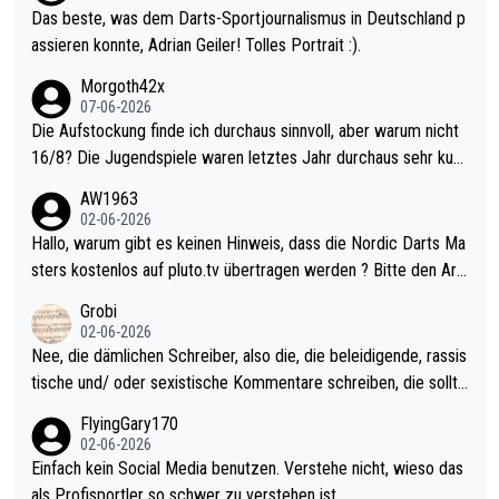
Das beste, was dem Darts-Sportjournalismus in Deutschland p
assieren konnte, Adrian Geiler! Tolles Portrait :).
Morgoth42x
07-06-2026
Die Aufstockung finde ich durchaus sinnvoll, aber warum nicht
16/8? Die Jugendspiele waren letztes Jahr durchaus sehr kurz
weilig und besser anzuschauen, als manch Erwachsenenspiel.
AW1963
Allerdings ist Mitchell Lawrie als Nummer 1 der Welt eh qualifi
02-06-2026
ziert. Somit ändert die automatische Qualifikation des Weltmei
Hallo, warum gibt es keinen Hinweis, dass die Nordic Darts Ma
sters erstmal nichts. Ich denke sie wollen damit für nächstes J
sters kostenlos auf pluto.tv übertragen werden ? Bitte den Arti
ahr vorsorgen, denn da ist er alt genug für die PDC und wird w
kel aktualisieren, danke!
Grobi
ohl wenig WDF Turniere spielen. Dies war bei Archie Self letzt
02-06-2026
es Jahr der Fall. Er musste als amtierender Weltmeister durch
Nee, die dämlichen Schreiber, also die, die beleidigende, rassis
den Qualifier und ich glaube kaum, dass Mitchel sich das (in Ve
tische und/ oder sexistische Kommentare schreiben, die sollte
gas) antun würde, wenn er doch eigentlich die PDC-WM als Zi
n das einfach mal bleiben lassen. Sollten besser mal ihr eigene
FlyingGary170
el hat.
s Leben in den Griff kriegen. Nur eins wundert mich: Luke Little
02-06-2026
r war doch neulich erst derjenige, der über Social Media GvV p
Einfach kein Social Media benutzen. Verstehe nicht, wieso das
rovoziert hat. Und Littlers Mutter schießt öfters mal gegen Ric
als Profisportler so schwer zu verstehen ist