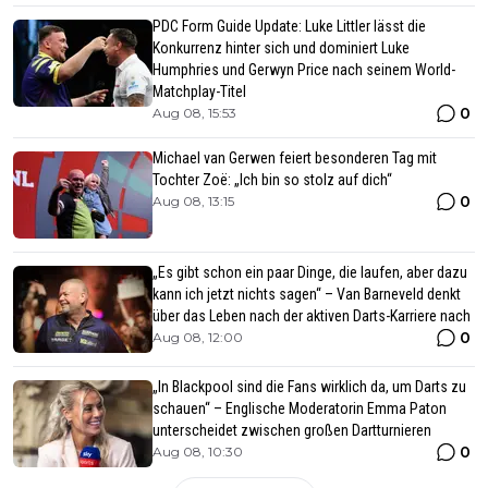
PDC Form Guide Update: Luke Littler lässt die
Konkurrenz hinter sich und dominiert Luke
Humphries und Gerwyn Price nach seinem World-
Matchplay-Titel
0
Aug 08, 15:53
Michael van Gerwen feiert besonderen Tag mit
Tochter Zoë: „Ich bin so stolz auf dich“
0
Aug 08, 13:15
„Es gibt schon ein paar Dinge, die laufen, aber dazu
kann ich jetzt nichts sagen“ – Van Barneveld denkt
über das Leben nach der aktiven Darts-Karriere nach
0
Aug 08, 12:00
„In Blackpool sind die Fans wirklich da, um Darts zu
schauen“ – Englische Moderatorin Emma Paton
unterscheidet zwischen großen Dartturnieren
0
Aug 08, 10:30