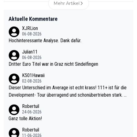
Mehr Artikel
Aktuelle Kommentare
XJRLion
06-08-2026
Hochinteressante Analyse. Dank dafür.
Julian11
06-08-2026
Dritter Euro Titel war in Graz nicht Sindelfingen
K501Hawaii
02-08-2026
Dieser Unterschied im Average ist echt krass! 111+ ist für die
Development- Tour überragend und schonübertrieben stark. U
nter 60 im Ave dagegen eigentlich schon zu schwach - gerade
Robertuil
mal 40+ erst recht. Da gewinnst keinen Blumentopf - ist ja noc
24-06-2026
h krasser wie ein Pokalspiel eines Kreisligisten vs einem Bund
Ganz tolle Aktion!
esligisten.
Robertuil
11-06-2026