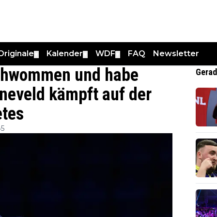
Originale
Kalender
WDF
FAQ
Newsletter
▼
▼
▼
schwommen und habe
Gerad
neveld kämpft auf der
etes
45