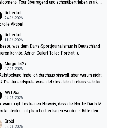
lopment- Tour überragend und schonübertrieben stark. U
 Ave dagegen eigentlich schon zu schwach - gerad
Robertuil
st recht. Da gewinnst keinen Blumentopf - ist ja n
24-06-2026
kalspiel eines Kreisligisten vs einem Bu
 tolle Aktion!
ligisten.
Robertuil
11-06-2026
beste, was dem Darts-Sportjournalismus in Deutschland
ieren konnte, Adrian Geiler! Tolles Portrait :).
Morgoth42x
07-06-2026
Aufstockung finde ich durchaus sinnvoll, aber warum nicht
r durchaus sehr kur
lig und besser anzuschauen, als manch Erwachsenenspie
AW1963
02-06-2026
ert. Somit ändert die automatische Qualifikation des Weltm
e Nordic Darts M
mal nichts. Ich denke sie wollen damit für nächste
rs kostenlos auf pluto.tv übertragen werden ? Bitte den A
hr vorsorgen, denn da ist er alt genug für die PDC und wir
el aktualisieren, danke!
Grobi
hl wenig WDF Turniere spielen. Dies war bei Archie Self l
02-06-2026