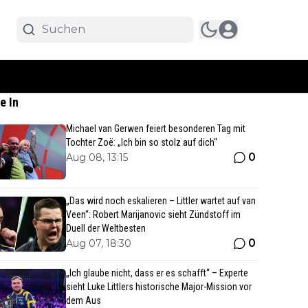
e In
Michael van Gerwen feiert besonderen Tag mit
Tochter Zoë: „Ich bin so stolz auf dich“
0
Aug 08, 13:15
„Das wird noch eskalieren – Littler wartet auf van
Veen“: Robert Marijanovic sieht Zündstoff im
Duell der Weltbesten
0
Aug 07, 18:30
„Ich glaube nicht, dass er es schafft“ – Experte
sieht Luke Littlers historische Major-Mission vor
dem Aus