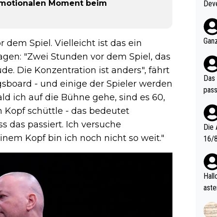
 emotionalen Moment beim
Deve
nter 60 im
e mal 40+ er
och krasser wie ein Po
Ganz
 dem Spiel. Vielleicht ist das ein
ndes
 sagen: "Zwei Stunden vor dem Spiel, das
e. Die Konzentration ist anders", fährt
Das 
gsboard - und einige der Spieler werden
pass
ald ich auf die Bühne gehe, sind es 60,
n Kopf schüttle - das bedeutet
s das passiert. Ich versuche
Die 
nem Kopf bin ich noch nicht so weit."
16/8? Die Jugendspiele waren letztes Jah
zwei
l. Allerdings ist Mitchell Lawrie als Nummer 1 der Welt eh quali
fizi
Hallo, warum gibt es keinen Hinweis, dass di
eisters erst
aste
s Ja
rtik
d wo