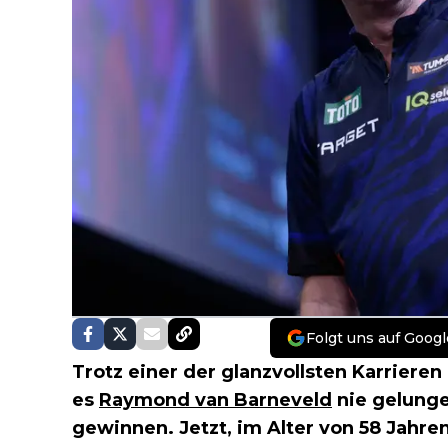
Folgt uns auf Googl
Trotz einer der glanzvollsten Karrieren
es
Raymond van Barneveld
nie gelung
gewinnen. Jetzt, im Alter von 58 Jahre