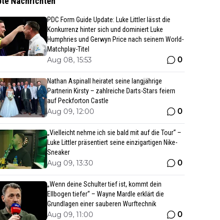
bte Nachrichten
PDC Form Guide Update: Luke Littler lässt die
Konkurrenz hinter sich und dominiert Luke
Humphries und Gerwyn Price nach seinem World-
Matchplay-Titel
0
Aug 08, 15:53
Nathan Aspinall heiratet seine langjährige
Partnerin Kirsty – zahlreiche Darts-Stars feiern
auf Peckforton Castle
0
Aug 09, 12:00
„Vielleicht nehme ich sie bald mit auf die Tour“ –
Luke Littler präsentiert seine einzigartigen Nike-
Sneaker
0
Aug 09, 13:30
„Wenn deine Schulter tief ist, kommt dein
Ellbogen tiefer“ – Wayne Mardle erklärt die
Grundlagen einer sauberen Wurftechnik
0
Aug 09, 11:00