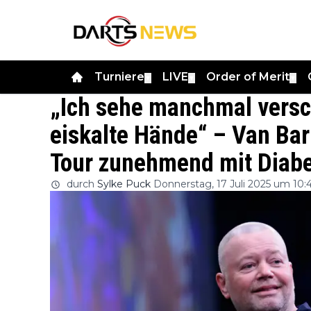
Turniere
LIVE
Order of Merit
▼
▼
▼
„Ich sehe manchmal ver
eiskalte Hände“ – Van Bar
Tour zunehmend mit Diab
durch
Sylke Puck
Donnerstag, 17 Juli 2025 um 10: