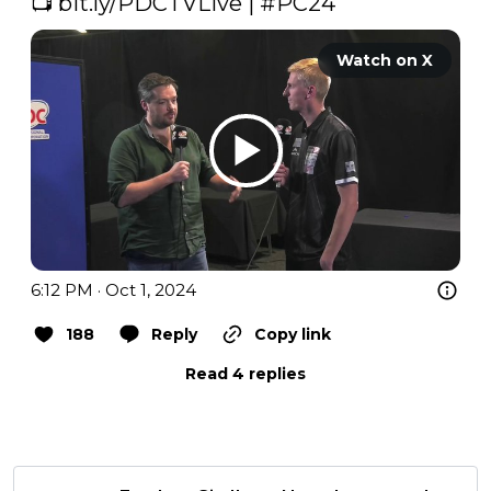
📺 
bit.ly/PDCTVLive
 | 
#PC24
Watch on X
6:12 PM · Oct 1, 2024
188
Reply
Copy link
Read 4 replies