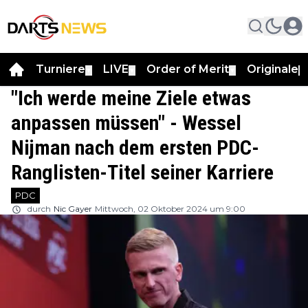
Turniere
LIVE
Order of Merit
Originale
▼
▼
▼
▼
"Ich werde meine Ziele etwas
anpassen müssen" - Wessel
Nijman nach dem ersten PDC-
Ranglisten-Titel seiner Karriere
PDC
durch
Nic Gayer
Mittwoch, 02 Oktober 2024 um 9:00