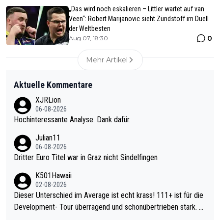
„Das wird noch eskalieren – Littler wartet auf van
Veen“: Robert Marijanovic sieht Zündstoff im Duell
der Weltbesten
0
Aug 07, 18:30
Mehr Artikel
Aktuelle Kommentare
XJRLion
06-08-2026
Hochinteressante Analyse. Dank dafür.
Julian11
06-08-2026
Dritter Euro Titel war in Graz nicht Sindelfingen
K501Hawaii
02-08-2026
Dieser Unterschied im Average ist echt krass! 111+ ist für die
Development- Tour überragend und schonübertrieben stark. U
nter 60 im Ave dagegen eigentlich schon zu schwach - gerade