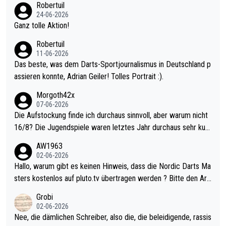
Robertuil
mal 40+ erst recht. Da gewinnst keinen Blumentopf - ist ja noc
24-06-2026
h krasser wie ein Pokalspiel eines Kreisligisten vs einem Bund
Ganz tolle Aktion!
esligisten.
Robertuil
11-06-2026
Das beste, was dem Darts-Sportjournalismus in Deutschland p
assieren konnte, Adrian Geiler! Tolles Portrait :).
Morgoth42x
07-06-2026
Die Aufstockung finde ich durchaus sinnvoll, aber warum nicht
16/8? Die Jugendspiele waren letztes Jahr durchaus sehr kurz
weilig und besser anzuschauen, als manch Erwachsenenspiel.
AW1963
Allerdings ist Mitchell Lawrie als Nummer 1 der Welt eh qualifi
02-06-2026
ziert. Somit ändert die automatische Qualifikation des Weltmei
Hallo, warum gibt es keinen Hinweis, dass die Nordic Darts Ma
sters erstmal nichts. Ich denke sie wollen damit für nächstes J
sters kostenlos auf pluto.tv übertragen werden ? Bitte den Arti
ahr vorsorgen, denn da ist er alt genug für die PDC und wird w
kel aktualisieren, danke!
Grobi
ohl wenig WDF Turniere spielen. Dies war bei Archie Self letzt
02-06-2026
es Jahr der Fall. Er musste als amtierender Weltmeister durch
Nee, die dämlichen Schreiber, also die, die beleidigende, rassis
den Qualifier und ich glaube kaum, dass Mitchel sich das (in Ve