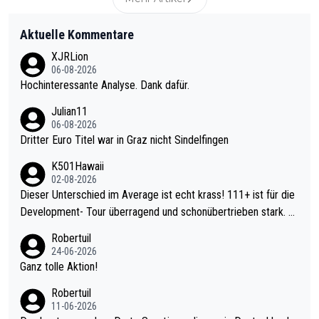
Aktuelle Kommentare
XJRLion
06-08-2026
Hochinteressante Analyse. Dank dafür.
Julian11
06-08-2026
Dritter Euro Titel war in Graz nicht Sindelfingen
K501Hawaii
02-08-2026
Dieser Unterschied im Average ist echt krass! 111+ ist für die
Development- Tour überragend und schonübertrieben stark. U
nter 60 im Ave dagegen eigentlich schon zu schwach - gerade
Robertuil
mal 40+ erst recht. Da gewinnst keinen Blumentopf - ist ja noc
24-06-2026
h krasser wie ein Pokalspiel eines Kreisligisten vs einem Bund
Ganz tolle Aktion!
esligisten.
Robertuil
11-06-2026