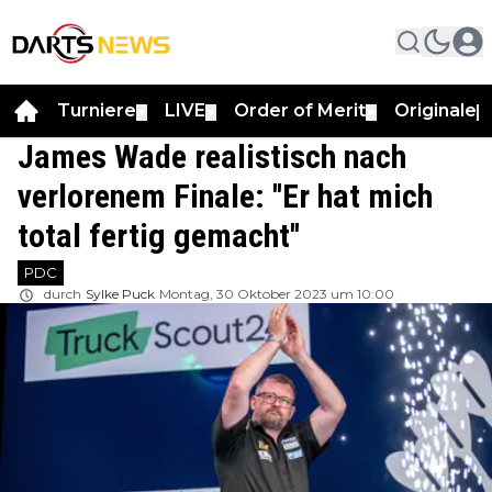
Turniere
LIVE
Order of Merit
Originale
▼
▼
▼
▼
James Wade realistisch nach
verlorenem Finale: ''Er hat mich
total fertig gemacht''
PDC
durch
Sylke Puck
Montag, 30 Oktober 2023 um 10:00