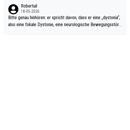
ardo Pietreczko auf Social Media. Hmmmm. Finde den Fehler!
Robertuil
18-05-2026
Bitte genau hinhören: er spricht davon, dass er eine „dystonia“,
also eine fokale Dystonie, eine neurologische Bewegungsstöru
ng, bei der unkontrolliert Bewegungen und Krämpfe erzeugt w
erden, im Arm hat. Und, dass Medikamente ihm helfen! Ich glau
be immer noch, dass sehr viele der Dartits-Fälle fälschlich psy
chologisiert werden und eigentlich fokale Dystonien sind. Und
diese könnten teils wirksam behandelt werden! Dafür müsste
man nur zum Neurologen und nicht zum Mentaltrainer gehen…