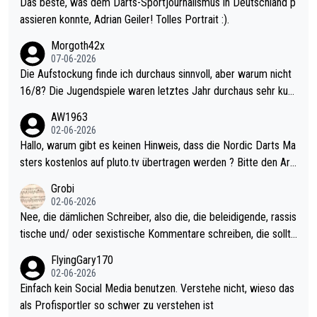
Das beste, was dem Darts-Sportjournalismus in Deutschland p
assieren konnte, Adrian Geiler! Tolles Portrait :).
Morgoth42x
07-06-2026
Die Aufstockung finde ich durchaus sinnvoll, aber warum nicht
16/8? Die Jugendspiele waren letztes Jahr durchaus sehr kurz
weilig und besser anzuschauen, als manch Erwachsenenspiel.
AW1963
Allerdings ist Mitchell Lawrie als Nummer 1 der Welt eh qualifi
02-06-2026
ziert. Somit ändert die automatische Qualifikation des Weltmei
Hallo, warum gibt es keinen Hinweis, dass die Nordic Darts Ma
sters erstmal nichts. Ich denke sie wollen damit für nächstes J
sters kostenlos auf pluto.tv übertragen werden ? Bitte den Arti
ahr vorsorgen, denn da ist er alt genug für die PDC und wird w
kel aktualisieren, danke!
Grobi
ohl wenig WDF Turniere spielen. Dies war bei Archie Self letzt
02-06-2026
es Jahr der Fall. Er musste als amtierender Weltmeister durch
Nee, die dämlichen Schreiber, also die, die beleidigende, rassis
den Qualifier und ich glaube kaum, dass Mitchel sich das (in Ve
tische und/ oder sexistische Kommentare schreiben, die sollte
gas) antun würde, wenn er doch eigentlich die PDC-WM als Zi
n das einfach mal bleiben lassen. Sollten besser mal ihr eigene
FlyingGary170
el hat.
s Leben in den Griff kriegen. Nur eins wundert mich: Luke Little
02-06-2026
r war doch neulich erst derjenige, der über Social Media GvV p
Einfach kein Social Media benutzen. Verstehe nicht, wieso das
rovoziert hat. Und Littlers Mutter schießt öfters mal gegen Ric
als Profisportler so schwer zu verstehen ist