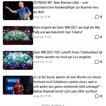
ZEITREISE MIT: Alan Warriner-Little – vom
psychiatrischen Krankenpfleger zur Nummer eins
der Welt
0
Aug 06, 11:18
Wann beginnt die Darts-WM 2027, wo liegt der Ally
Pally und wie bekommt man Tickets?
0
Aug 06, 19:12
Darts WM 2027: PDC schafft freien Ticketverkauf ab
– Karten werden nur noch per Los vergeben
0
Aug 06, 14:45
„Er ist der Grund, warum ich eine Woche vor meiner
Hochzeit noch Exhibitions spielen muss, weil er
sich weiter das ganze verdammte Geld schnappt!" –
Nathan Aspinall nimmt sich Luke Littler zur Brust
0
Aug 06, 17:59
Mehr Artikel