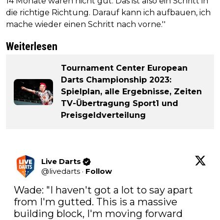
14 Monate waren nicht gut. Das ist also ein Schritt in
die richtige Richtung. Darauf kann ich aufbauen, ich
mache wieder einen Schritt nach vorne.''
Weiterlesen
Tournament Center European
Darts Championship 2023:
Spielplan, alle Ergebnisse, Zeiten
TV-Übertragung Sport1 und
Preisgeldverteilung
Live Darts
@
livedarts
·
Follow
Wade: "I haven't got a lot to say apart 
from I'm gutted. This is a massive 
building block, I'm moving forward 