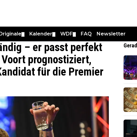
Originale
Kalender
WDF
FAQ
Newsletter
▼
▼
▼
ändig – er passt perfekt
Gerad
 Voort prognostiziert,
andidat für die Premier