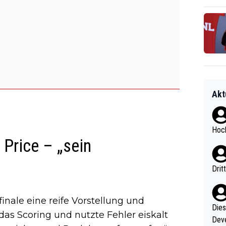
Akt
Hoch
Price – „sein
Drit
inale eine reife Vorstellung und
Diese
as Scoring und nutzte Fehler eiskalt
Deve