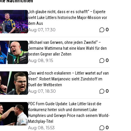
bte Nachrichten
„Ich glaube nicht, dass er es schafft“ – Experte
sieht Luke Littlers historische Major-Mission vor
dem Aus
0
Aug 07, 17:30
„Michael van Gerwen, ohne jeden Zweifel“ –
Jermaine Wattimena hat eine klare Wahl für den
besten Gegner aller Zeiten
0
Aug 08, 9:15
„Das wird noch eskalieren – Littler wartet auf van
Veen“: Robert Marijanovic sieht Zündstoff im
Duell der Weltbesten
0
Aug 07, 18:30
PDC Form Guide Update: Luke Littler lässt die
Konkurrenz hinter sich und dominiert Luke
Humphries und Gerwyn Price nach seinem World-
Matchplay-Titel
0
Aug 08, 15:53