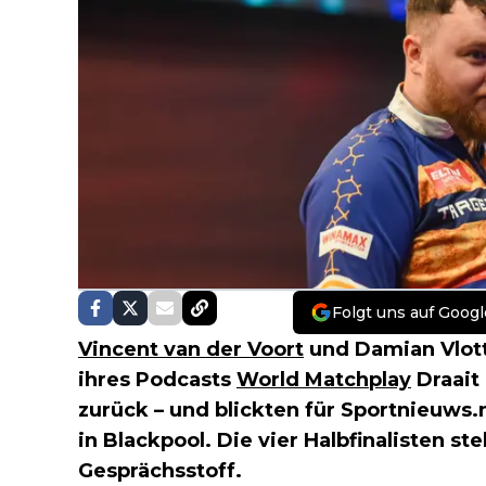
Folgt uns auf Googl
Vincent van der Voort
und Damian Vlott
ihres Podcasts
World Matchplay
Draait
zurück – und blickten für Sportnieuws.n
in Blackpool. Die vier Halbfinalisten s
Gesprächsstoff.