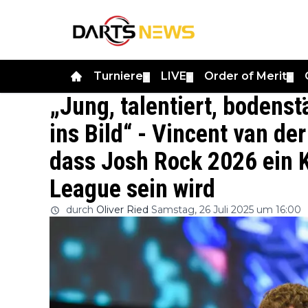
Turniere
LIVE
Order of Merit
▼
▼
▼
„Jung, talentiert, bodenst
ins Bild“ - Vincent van der
dass Josh Rock 2026 ein K
League sein wird
durch
Oliver Ried
Samstag, 26 Juli 2025 um 16:00