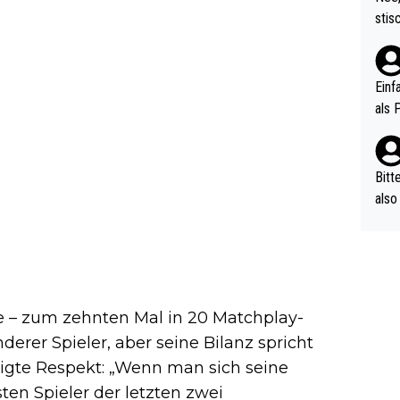
urch
stis
(in 
ten 
als Z
nes 
ttle
Einf
vV p
als 
n Ri
ehle
Bitt
also
ung,
werd
aube
sych
d di
e – zum zehnten Mal in 20 Matchplay-
e ma
erer Spieler, aber seine Bilanz spricht
n…
 zeigte Respekt: „Wenn man sich seine
hsten Spieler der letzten zwei