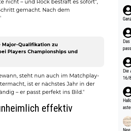
 nicht – und Rock bestraft es sofort“,
nter 60 im
n Schritt gemacht. Nach dem
e mal 40+ er
och krasser wie ein Po
“
Ganz
ndes
Das 
 Major-Qualifikation zu
pass
bei Players Championships und
Die 
ewann, steht nun auch im Matchplay-
16/8? Die Jugendspiele waren letztes Jah
termacht, ist er nächstes Jahr in der
zwei
ndig – er passt perfekt ins Bild.“
l. Allerdings ist Mitchell Lawrie als Nummer 1 der Welt eh quali
fizi
Hallo, warum gibt es keinen Hinweis, dass di
nheimlich effektiv
eisters erst
aste
s Ja
rtik
d wo
etzt
Nee,