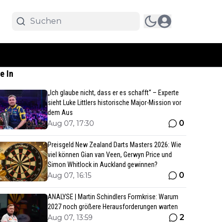
e In
„Ich glaube nicht, dass er es schafft“ – Experte
sieht Luke Littlers historische Major-Mission vor
dem Aus
0
Aug 07, 17:30
Preisgeld New Zealand Darts Masters 2026: Wie
viel können Gian van Veen, Gerwyn Price und
Simon Whitlock in Auckland gewinnen?
0
Aug 07, 16:15
ANALYSE | Martin Schindlers Formkrise: Warum
2027 noch größere Herausforderungen warten
2
Aug 07, 13:59