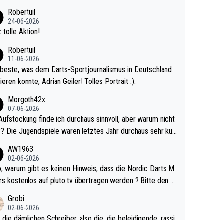
 Ave dagegen eigentlich schon zu schwach - gerad
Robertuil
st recht. Da gewinnst keinen Blumentopf - ist ja n
24-06-2026
kalspiel eines Kreisligisten vs einem Bu
 tolle Aktion!
ligisten.
Robertuil
11-06-2026
beste, was dem Darts-Sportjournalismus in Deutschland
ieren konnte, Adrian Geiler! Tolles Portrait :).
Morgoth42x
07-06-2026
Aufstockung finde ich durchaus sinnvoll, aber warum nicht
r durchaus sehr kur
lig und besser anzuschauen, als manch Erwachsenenspie
AW1963
02-06-2026
ert. Somit ändert die automatische Qualifikation des Weltm
e Nordic Darts M
mal nichts. Ich denke sie wollen damit für nächste
rs kostenlos auf pluto.tv übertragen werden ? Bitte den A
hr vorsorgen, denn da ist er alt genug für die PDC und wir
el aktualisieren, danke!
Grobi
hl wenig WDF Turniere spielen. Dies war bei Archie Self l
02-06-2026
es Jahr der Fall. Er musste als amtierender Weltmeister d
 die dämlichen Schreiber, also die, die beleidigende, rassi