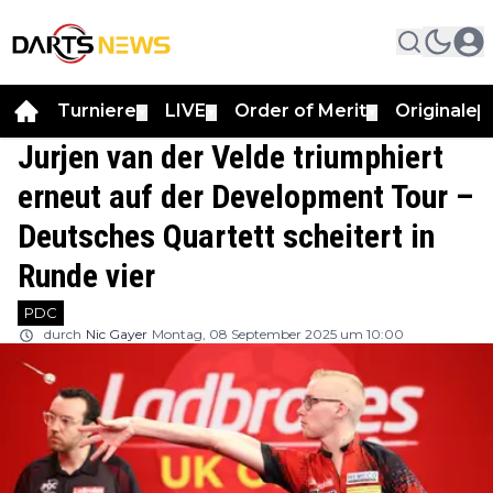
Turniere
LIVE
Order of Merit
Originale
▼
▼
▼
▼
Jurjen van der Velde triumphiert
erneut auf der Development Tour –
Deutsches Quartett scheitert in
Runde vier
PDC
durch
Nic Gayer
Montag, 08 September 2025 um 10:00