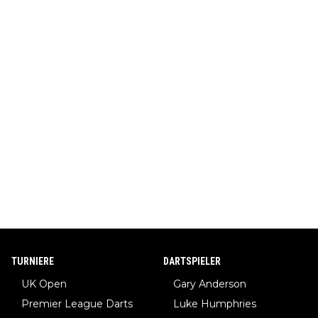
TURNIERE
DARTSPIELER
UK Open
Gary Anderson
Premier League Darts
Luke Humphries