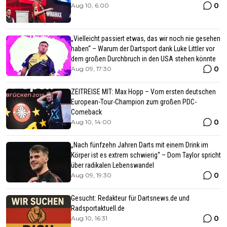
0
Aug 10, 6:00
„Vielleicht passiert etwas, das wir noch nie gesehen
haben“ – Warum der Dartsport dank Luke Littler vor
dem großen Durchbruch in den USA stehen könnte
0
Aug 09, 17:30
ZEITREISE MIT: Max Hopp – Vom ersten deutschen
European-Tour-Champion zum großen PDC-
Comeback
0
Aug 10, 14:00
„Nach fünfzehn Jahren Darts mit einem Drink im
Körper ist es extrem schwierig“ – Dom Taylor spricht
über radikalen Lebenswandel
0
Aug 09, 19:30
Gesucht: Redakteur für Dartsnews.de und
Radsportaktuell.de
0
Aug 10, 16:31