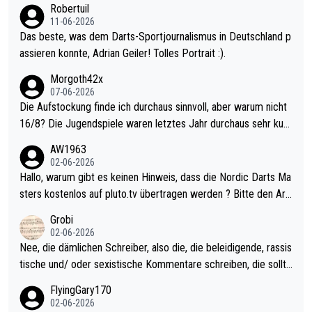
Robertuil
11-06-2026
Das beste, was dem Darts-Sportjournalismus in Deutschland p
assieren konnte, Adrian Geiler! Tolles Portrait :).
Morgoth42x
07-06-2026
Die Aufstockung finde ich durchaus sinnvoll, aber warum nicht
16/8? Die Jugendspiele waren letztes Jahr durchaus sehr kurz
weilig und besser anzuschauen, als manch Erwachsenenspiel.
AW1963
Allerdings ist Mitchell Lawrie als Nummer 1 der Welt eh qualifi
02-06-2026
ziert. Somit ändert die automatische Qualifikation des Weltmei
Hallo, warum gibt es keinen Hinweis, dass die Nordic Darts Ma
sters erstmal nichts. Ich denke sie wollen damit für nächstes J
sters kostenlos auf pluto.tv übertragen werden ? Bitte den Arti
ahr vorsorgen, denn da ist er alt genug für die PDC und wird w
kel aktualisieren, danke!
Grobi
ohl wenig WDF Turniere spielen. Dies war bei Archie Self letzt
02-06-2026
es Jahr der Fall. Er musste als amtierender Weltmeister durch
Nee, die dämlichen Schreiber, also die, die beleidigende, rassis
den Qualifier und ich glaube kaum, dass Mitchel sich das (in Ve
tische und/ oder sexistische Kommentare schreiben, die sollte
gas) antun würde, wenn er doch eigentlich die PDC-WM als Zi
n das einfach mal bleiben lassen. Sollten besser mal ihr eigene
FlyingGary170
el hat.
s Leben in den Griff kriegen. Nur eins wundert mich: Luke Little
02-06-2026