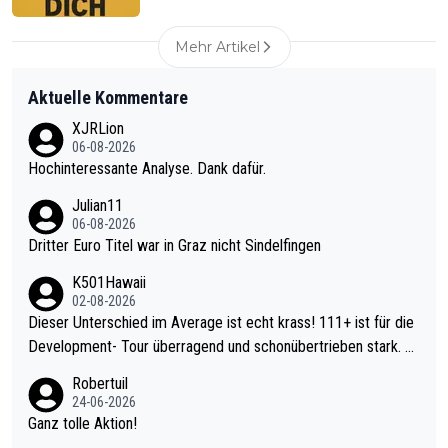
Mehr Artikel
Aktuelle Kommentare
XJRLion
06-08-2026
Hochinteressante Analyse. Dank dafür.
Julian11
06-08-2026
Dritter Euro Titel war in Graz nicht Sindelfingen
K501Hawaii
02-08-2026
Dieser Unterschied im Average ist echt krass! 111+ ist für die
Development- Tour überragend und schonübertrieben stark. U
nter 60 im Ave dagegen eigentlich schon zu schwach - gerade
Robertuil
mal 40+ erst recht. Da gewinnst keinen Blumentopf - ist ja noc
24-06-2026
h krasser wie ein Pokalspiel eines Kreisligisten vs einem Bund
Ganz tolle Aktion!
esligisten.