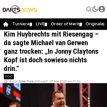
Turniere
LIVE
Order of Merit
Originale
▼
▼
▼
▼
Kim Huybrechts mit Riesengag –
da sagte Michael van Gerwen
ganz trocken: „In Jonny Claytons
Kopf ist doch sowieso nichts
drin.“
PDC
durch
Sylke Puck
Mittwoch, 07 Mai 2025 um 10:30