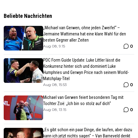
Beliebte Nachrichten
„Michael van Gerwen, ohne jeden Zweifel“ –
Jermaine Wattimena hat eine klare Wahl für den
besten Gegner aller Zeiten
0
Aug 08, 9:15
PDC Form Guide Update: Luke Littler lässt die
Konkurrenz hinter sich und dominiert Luke
Humphries und Gerwyn Price nach seinem World-
Matchplay-Titel
0
Aug 08, 15:53
Michael van Gerwen feiert besonderen Tag mit
Tochter Zoë: „Ich bin so stolz auf dich“
0
Aug 08, 13:15
„Es gibt schon ein paar Dinge, die laufen, aber dazu
kann ich jetzt nichts sagen“ – Van Barneveld denkt