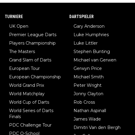
TURNIERE
DARTSPIELER
UK Open
Gary Anderson
Premier League Darts
Luke Humphries
Players Championship
Luke Littler
The Masters
Stephen Bunting
Grand Slam of Darts
Michael van Gerwen
European Tour
Gerwyn Price
European Championship
Michael Smith
World Grand Prix
Peter Wright
World Matchplay
Jonny Clayton
World Cup of Darts
Rob Cross
World Series of Darts
Nathan Aspinall
Finals
James Wade
PDC Challenge Tour
Dimitri Van den Bergh
PDC Q-School