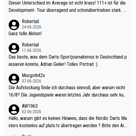
Dieser Unterschied im Average ist echt krass! 111+ ist für die
Development- Tour überragend und schonübertrieben stark. U
nter 60 im Ave dagegen eigentlich schon zu schwach - gerade
Robertuil
mal 40+ erst recht. Da gewinnst keinen Blumentopf - ist ja noc
24-06-2026
h krasser wie ein Pokalspiel eines Kreisligisten vs einem Bund
Ganz tolle Aktion!
esligisten.
Robertuil
11-06-2026
Das beste, was dem Darts-Sportjournalismus in Deutschland p
assieren konnte, Adrian Geiler! Tolles Portrait :).
Morgoth42x
07-06-2026
Die Aufstockung finde ich durchaus sinnvoll, aber warum nicht
16/8? Die Jugendspiele waren letztes Jahr durchaus sehr kurz
weilig und besser anzuschauen, als manch Erwachsenenspiel.
AW1963
Allerdings ist Mitchell Lawrie als Nummer 1 der Welt eh qualifi
02-06-2026
ziert. Somit ändert die automatische Qualifikation des Weltmei
Hallo, warum gibt es keinen Hinweis, dass die Nordic Darts Ma
sters erstmal nichts. Ich denke sie wollen damit für nächstes J
sters kostenlos auf pluto.tv übertragen werden ? Bitte den Arti
ahr vorsorgen, denn da ist er alt genug für die PDC und wird w
kel aktualisieren, danke!