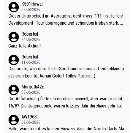
K501Hawaii
02-08-2026
Dieser Unterschied im Average ist echt krass! 111+ ist für die
Development- Tour überragend und schonübertrieben stark. U
nter 60 im Ave dagegen eigentlich schon zu schwach - gerade
Robertuil
mal 40+ erst recht. Da gewinnst keinen Blumentopf - ist ja noc
24-06-2026
h krasser wie ein Pokalspiel eines Kreisligisten vs einem Bund
Ganz tolle Aktion!
esligisten.
Robertuil
11-06-2026
Das beste, was dem Darts-Sportjournalismus in Deutschland p
assieren konnte, Adrian Geiler! Tolles Portrait :).
Morgoth42x
07-06-2026
Die Aufstockung finde ich durchaus sinnvoll, aber warum nicht
16/8? Die Jugendspiele waren letztes Jahr durchaus sehr kurz
weilig und besser anzuschauen, als manch Erwachsenenspiel.
AW1963
Allerdings ist Mitchell Lawrie als Nummer 1 der Welt eh qualifi
02-06-2026
ziert. Somit ändert die automatische Qualifikation des Weltmei
Hallo, warum gibt es keinen Hinweis, dass die Nordic Darts Ma