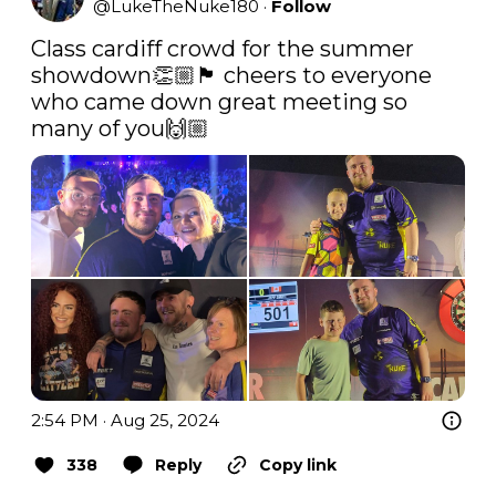
@
LukeTheNuke180
·
Follow
Class cardiff crowd for the summer 
showdown👏🏼🏴󠁧󠁢󠁷󠁬󠁳󠁿 cheers to everyone 
who came down great meeting so 
many of you🙌🏼 
2:54 PM · Aug 25, 2024
338
Reply
Copy link