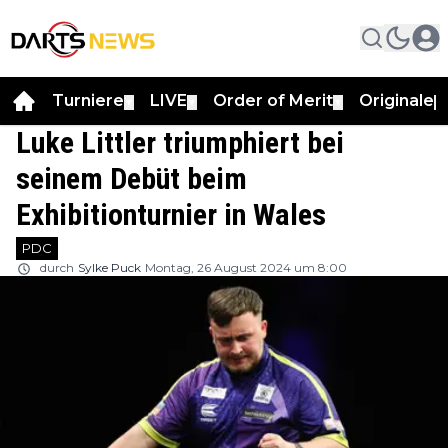
Turniere
LIVE
Order of Merit
Originale
▼
▼
▼
▼
Luke Littler triumphiert bei
seinem Debüt beim
Exhibitionturnier in Wales
PDC
durch
Sylke Puck
Montag, 26 August 2024 um 8:00