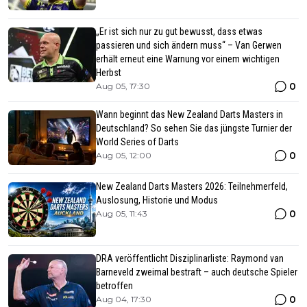
„Er ist sich nur zu gut bewusst, dass etwas
passieren und sich ändern muss“ – Van Gerwen
erhält erneut eine Warnung vor einem wichtigen
Herbst
0
Aug 05, 17:30
Wann beginnt das New Zealand Darts Masters in
Deutschland? So sehen Sie das jüngste Turnier der
World Series of Darts
0
Aug 05, 12:00
New Zealand Darts Masters 2026: Teilnehmerfeld,
Auslosung, Historie und Modus
0
Aug 05, 11:43
DRA veröffentlicht Disziplinarliste: Raymond van
Barneveld zweimal bestraft – auch deutsche Spieler
betroffen
0
Aug 04, 17:30