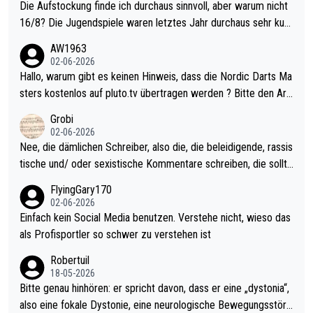
Die Aufstockung finde ich durchaus sinnvoll, aber warum nicht
16/8? Die Jugendspiele waren letztes Jahr durchaus sehr kurz
weilig und besser anzuschauen, als manch Erwachsenenspiel.
AW1963
Allerdings ist Mitchell Lawrie als Nummer 1 der Welt eh qualifi
02-06-2026
ziert. Somit ändert die automatische Qualifikation des Weltmei
Hallo, warum gibt es keinen Hinweis, dass die Nordic Darts Ma
sters erstmal nichts. Ich denke sie wollen damit für nächstes J
sters kostenlos auf pluto.tv übertragen werden ? Bitte den Arti
ahr vorsorgen, denn da ist er alt genug für die PDC und wird w
kel aktualisieren, danke!
Grobi
ohl wenig WDF Turniere spielen. Dies war bei Archie Self letzt
02-06-2026
es Jahr der Fall. Er musste als amtierender Weltmeister durch
Nee, die dämlichen Schreiber, also die, die beleidigende, rassis
den Qualifier und ich glaube kaum, dass Mitchel sich das (in Ve
tische und/ oder sexistische Kommentare schreiben, die sollte
gas) antun würde, wenn er doch eigentlich die PDC-WM als Zi
n das einfach mal bleiben lassen. Sollten besser mal ihr eigene
FlyingGary170
el hat.
s Leben in den Griff kriegen. Nur eins wundert mich: Luke Little
02-06-2026
r war doch neulich erst derjenige, der über Social Media GvV p
Einfach kein Social Media benutzen. Verstehe nicht, wieso das
rovoziert hat. Und Littlers Mutter schießt öfters mal gegen Ric
als Profisportler so schwer zu verstehen ist
ardo Pietreczko auf Social Media. Hmmmm. Finde den Fehler!
Robertuil
18-05-2026
Bitte genau hinhören: er spricht davon, dass er eine „dystonia“,
also eine fokale Dystonie, eine neurologische Bewegungsstöru