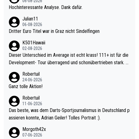
06-08-2026
Hochinteressante Analyse. Dank dafür.
Julian11
06-08-2026
Dritter Euro Titel war in Graz nicht Sindelfingen
K501Hawaii
02-08-2026
Dieser Unterschied im Average ist echt krass! 111+ ist für die
Development- Tour überragend und schonübertrieben stark. U
nter 60 im Ave dagegen eigentlich schon zu schwach - gerade
Robertuil
mal 40+ erst recht. Da gewinnst keinen Blumentopf - ist ja noc
24-06-2026
h krasser wie ein Pokalspiel eines Kreisligisten vs einem Bund
Ganz tolle Aktion!
esligisten.
Robertuil
11-06-2026
Das beste, was dem Darts-Sportjournalismus in Deutschland p
assieren konnte, Adrian Geiler! Tolles Portrait :).
Morgoth42x
07-06-2026