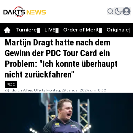
Turniere
LIVE
Order of Merit
Originale
▼
▼
▼
▼
Martijn Dragt hatte nach dem
Gewinn der PDC Tour Card ein
Problem: "Ich konnte überhaupt
nicht zurückfahren"
PDC
durch
Alfred Ulferts
Montag, 29 Januar 2024 um 18:30