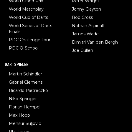
World Grand Prix
Peter Wright
World Matchplay
Jonny Clayton
World Cup of Darts
Rob Cross
World Series of Darts
Nathan Aspinall
Finals
James Wade
PDC Challenge Tour
Dimitri Van den Bergh
PDC Q-School
Joe Cullen
DARTSPIELER
Martin Schindler
Gabriel Clemens
Ricardo Pietreczko
Niko Springer
Florian Hempel
Max Hopp
Mensur Suljovic
Phil Taylor