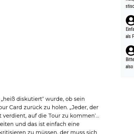
urch
stis
(in 
ten 
als Z
nes 
ttle
Einf
vV p
als 
n Ri
ehle
Bitt
also
ung,
werd
aube
sych
„heiß diskutiert“ wurde, ob sein
d di
ur Card zurück zu holen. „Jeder, der
e ma
cht verdient, auf die Tour zu kommen‘…
n…
beiten und das ist einfach eine
 kritisieren zu müssen, der muss sich