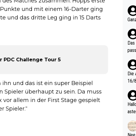
inn des Matches zusammen. Hopps erste
nter 60 im
 Punkte und mit einem 16-Darter ging
e mal 40+ er
e und das dritte Leg ging in 15 Darts
och krasser wie ein Po
Ganz
ndes
Das 
pass
r PDC Challenge Tour 5
Die 
16/8? Die Jugendspiele waren letztes Jah
 ihn und das ist ein super Beispiel
zwei
en Spieler überhaupt zu sein. Da muss
l. Allerdings ist Mitchell Lawrie als Nummer 1 der Welt eh quali
vor allem in der First Stage gespielt
fizi
Hallo, warum gibt es keinen Hinweis, dass di
r Spieler.“
eisters erst
aste
s Ja
rtik
d wo
etzt
Nee,