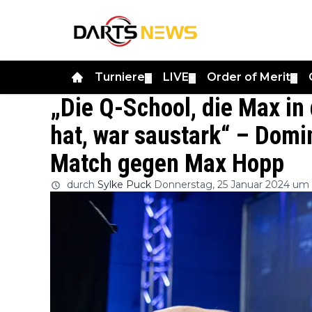
Turniere
LIVE
Order of Merit
▼
▼
▼
„Die Q-School, die Max in 
hat, war saustark“ – Domi
Match gegen Max Hopp
durch
Sylke Puck
Donnerstag, 25 Januar 2024 um 