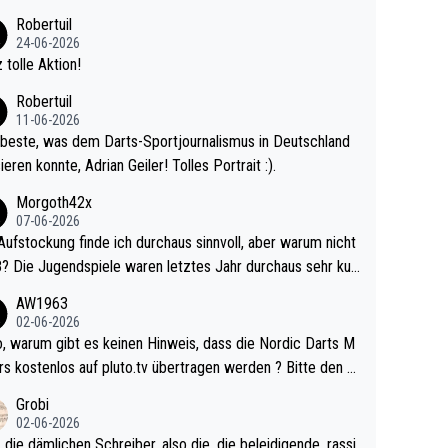
 Ave dagegen eigentlich schon zu schwach - gerad
Robertuil
st recht. Da gewinnst keinen Blumentopf - ist ja n
24-06-2026
kalspiel eines Kreisligisten vs einem Bu
 tolle Aktion!
ligisten.
Robertuil
11-06-2026
beste, was dem Darts-Sportjournalismus in Deutschland
ieren konnte, Adrian Geiler! Tolles Portrait :).
Morgoth42x
07-06-2026
Aufstockung finde ich durchaus sinnvoll, aber warum nicht
r durchaus sehr kur
lig und besser anzuschauen, als manch Erwachsenenspie
AW1963
02-06-2026
ert. Somit ändert die automatische Qualifikation des Weltm
e Nordic Darts M
mal nichts. Ich denke sie wollen damit für nächste
rs kostenlos auf pluto.tv übertragen werden ? Bitte den A
hr vorsorgen, denn da ist er alt genug für die PDC und wir
el aktualisieren, danke!
Grobi
hl wenig WDF Turniere spielen. Dies war bei Archie Self l
02-06-2026
es Jahr der Fall. Er musste als amtierender Weltmeister d
 die dämlichen Schreiber, also die, die beleidigende, rassi