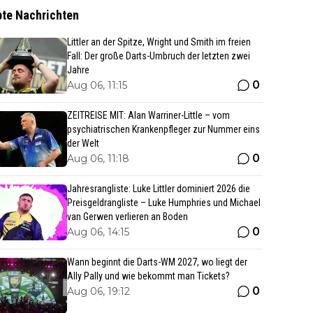
bte Nachrichten
Littler an der Spitze, Wright und Smith im freien
Fall: Der große Darts-Umbruch der letzten zwei
Jahre
0
Aug 06, 11:15
ZEITREISE MIT: Alan Warriner-Little – vom
psychiatrischen Krankenpfleger zur Nummer eins
der Welt
0
Aug 06, 11:18
Jahresrangliste: Luke Littler dominiert 2026 die
Preisgeldrangliste – Luke Humphries und Michael
van Gerwen verlieren an Boden
0
Aug 06, 14:15
Wann beginnt die Darts-WM 2027, wo liegt der
Ally Pally und wie bekommt man Tickets?
0
Aug 06, 19:12