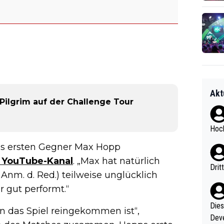
Akt
 Pilgrim auf der Challenge Tour
Hoch
als ersten Gegner Max Hopp
m YouTube-Kanal
. „Max hat natürlich
Drit
, Anm. d. Red.) teilweise unglücklich
r gut performt.“
Diese
in das Spiel reingekommen ist“,
Deve