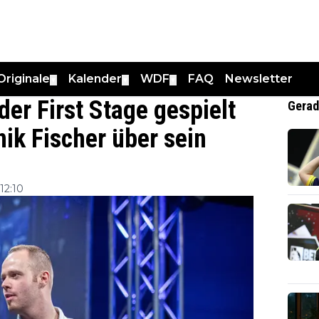
Originale
Kalender
WDF
FAQ
Newsletter
▼
▼
▼
der First Stage gespielt
Gerad
nik Fischer über sein
12:10