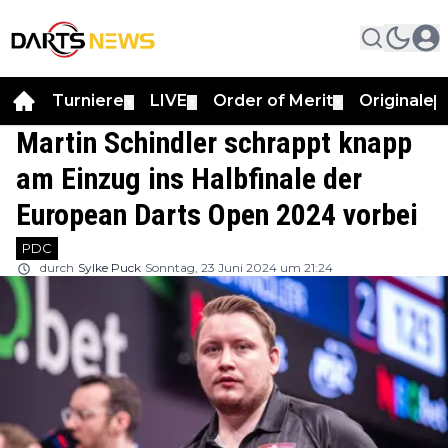
Turniere
LIVE
Order of Merit
Originale
▼
▼
▼
▼
Martin Schindler schrappt knapp
am Einzug ins Halbfinale der
European Darts Open 2024 vorbei
PDC
durch
Sylke Puck
Sonntag, 23 Juni 2024 um 21:24