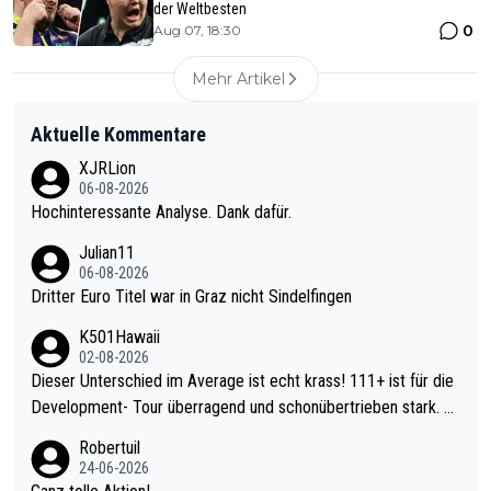
der Weltbesten
0
Aug 07, 18:30
Mehr Artikel
Aktuelle Kommentare
XJRLion
06-08-2026
Hochinteressante Analyse. Dank dafür.
Julian11
06-08-2026
Dritter Euro Titel war in Graz nicht Sindelfingen
K501Hawaii
02-08-2026
Dieser Unterschied im Average ist echt krass! 111+ ist für die
Development- Tour überragend und schonübertrieben stark. U
nter 60 im Ave dagegen eigentlich schon zu schwach - gerade
Robertuil
mal 40+ erst recht. Da gewinnst keinen Blumentopf - ist ja noc
24-06-2026
h krasser wie ein Pokalspiel eines Kreisligisten vs einem Bund