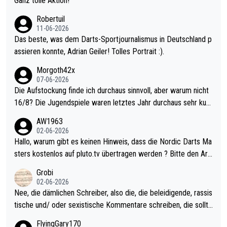
Ganz tolle Aktion!
esligisten.
Robertuil
11-06-2026
Das beste, was dem Darts-Sportjournalismus in Deutschland p
assieren konnte, Adrian Geiler! Tolles Portrait :).
Morgoth42x
07-06-2026
Die Aufstockung finde ich durchaus sinnvoll, aber warum nicht
16/8? Die Jugendspiele waren letztes Jahr durchaus sehr kurz
weilig und besser anzuschauen, als manch Erwachsenenspiel.
AW1963
Allerdings ist Mitchell Lawrie als Nummer 1 der Welt eh qualifi
02-06-2026
ziert. Somit ändert die automatische Qualifikation des Weltmei
Hallo, warum gibt es keinen Hinweis, dass die Nordic Darts Ma
sters erstmal nichts. Ich denke sie wollen damit für nächstes J
sters kostenlos auf pluto.tv übertragen werden ? Bitte den Arti
ahr vorsorgen, denn da ist er alt genug für die PDC und wird w
kel aktualisieren, danke!
Grobi
ohl wenig WDF Turniere spielen. Dies war bei Archie Self letzt
02-06-2026
es Jahr der Fall. Er musste als amtierender Weltmeister durch
Nee, die dämlichen Schreiber, also die, die beleidigende, rassis
den Qualifier und ich glaube kaum, dass Mitchel sich das (in Ve
tische und/ oder sexistische Kommentare schreiben, die sollte
gas) antun würde, wenn er doch eigentlich die PDC-WM als Zi
n das einfach mal bleiben lassen. Sollten besser mal ihr eigene
FlyingGary170
el hat.