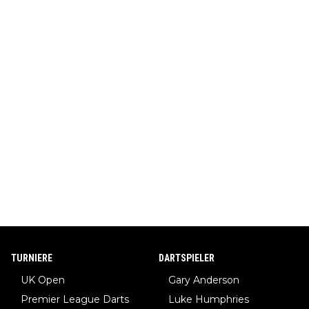
TURNIERE
DARTSPIELER
UK Open
Gary Anderson
Premier League Darts
Luke Humphries