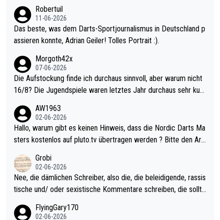
esligisten.
Robertuil
11-06-2026
Das beste, was dem Darts-Sportjournalismus in Deutschland p
assieren konnte, Adrian Geiler! Tolles Portrait :).
Morgoth42x
07-06-2026
Die Aufstockung finde ich durchaus sinnvoll, aber warum nicht
16/8? Die Jugendspiele waren letztes Jahr durchaus sehr kurz
weilig und besser anzuschauen, als manch Erwachsenenspiel.
AW1963
Allerdings ist Mitchell Lawrie als Nummer 1 der Welt eh qualifi
02-06-2026
ziert. Somit ändert die automatische Qualifikation des Weltmei
Hallo, warum gibt es keinen Hinweis, dass die Nordic Darts Ma
sters erstmal nichts. Ich denke sie wollen damit für nächstes J
sters kostenlos auf pluto.tv übertragen werden ? Bitte den Arti
ahr vorsorgen, denn da ist er alt genug für die PDC und wird w
kel aktualisieren, danke!
Grobi
ohl wenig WDF Turniere spielen. Dies war bei Archie Self letzt
02-06-2026
es Jahr der Fall. Er musste als amtierender Weltmeister durch
Nee, die dämlichen Schreiber, also die, die beleidigende, rassis
den Qualifier und ich glaube kaum, dass Mitchel sich das (in Ve
tische und/ oder sexistische Kommentare schreiben, die sollte
gas) antun würde, wenn er doch eigentlich die PDC-WM als Zi
n das einfach mal bleiben lassen. Sollten besser mal ihr eigene
FlyingGary170
el hat.
s Leben in den Griff kriegen. Nur eins wundert mich: Luke Little
02-06-2026