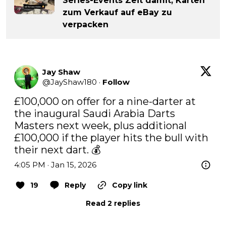
Series-Events Zeit damit, Karten
zum Verkauf auf eBay zu
verpacken
Jay Shaw
@
JayShaw180
·
Follow
£100,000 on offer for a nine-darter at 
the inaugural Saudi Arabia Darts 
Masters next week, plus additional 
£100,000 if the player hits the bull with 
their next dart. 💰
4:05 PM · Jan 15, 2026
19
Reply
Copy link
Read 2 replies