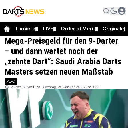
Turniere
LIVE
Order of Merit
Originale
▼
▼
▼
▼
Mega-Preisgeld für den 9-Darter
– und dann wartet noch der
„zehnte Dart“: Saudi Arabia Darts
Masters setzen neuen Maßstab
PDC
durch
Oliver Ried
Dienstag, 20 Januar 2026 um 18:29