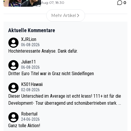
0
Aug 07, 18:30
Mehr Artikel
Aktuelle Kommentare
XJRLion
06-08-2026
Hochinteressante Analyse. Dank dafür.
Julian11
06-08-2026
Dritter Euro Titel war in Graz nicht Sindelfingen
K501Hawaii
02-08-2026
Dieser Unterschied im Average ist echt krass! 111+ ist für die
Development- Tour überragend und schonübertrieben stark. U
nter 60 im Ave dagegen eigentlich schon zu schwach - gerade
Robertuil
mal 40+ erst recht. Da gewinnst keinen Blumentopf - ist ja noc
24-06-2026
h krasser wie ein Pokalspiel eines Kreisligisten vs einem Bund
Ganz tolle Aktion!