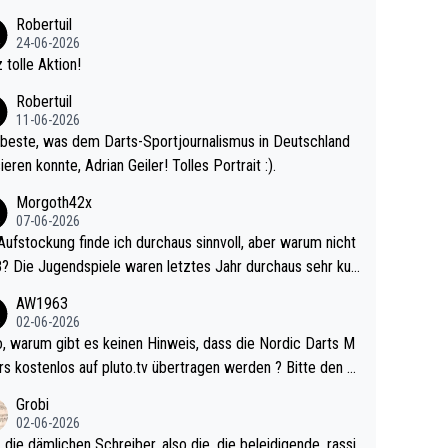
 Ave dagegen eigentlich schon zu schwach - gerad
Robertuil
st recht. Da gewinnst keinen Blumentopf - ist ja n
24-06-2026
kalspiel eines Kreisligisten vs einem Bu
 tolle Aktion!
ligisten.
Robertuil
11-06-2026
beste, was dem Darts-Sportjournalismus in Deutschland
ieren konnte, Adrian Geiler! Tolles Portrait :).
Morgoth42x
07-06-2026
Aufstockung finde ich durchaus sinnvoll, aber warum nicht
r durchaus sehr kur
lig und besser anzuschauen, als manch Erwachsenenspie
AW1963
02-06-2026
ert. Somit ändert die automatische Qualifikation des Weltm
e Nordic Darts M
mal nichts. Ich denke sie wollen damit für nächste
rs kostenlos auf pluto.tv übertragen werden ? Bitte den A
hr vorsorgen, denn da ist er alt genug für die PDC und wir
el aktualisieren, danke!
Grobi
hl wenig WDF Turniere spielen. Dies war bei Archie Self l
02-06-2026
es Jahr der Fall. Er musste als amtierender Weltmeister d
 die dämlichen Schreiber, also die, die beleidigende, rassi