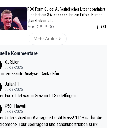
PDC Form Guide: Außerirdischer Littler dominiert
– selbst ein 3:6 ist gegen ihn ein Erfolg, Nijman
glänzt ebenfalls
0
Aug 08, 8:00
Mehr Artikel
uelle Kommentare
XJRLion
06-08-2026
interessante Analyse. Dank dafür.
Julian11
06-08-2026
ter Euro Titel war in Graz nicht Sindelfingen
K501Hawaii
02-08-2026
r Unterschied im Average ist echt krass! 111+ ist für die
lopment- Tour überragend und schonübertrieben stark. U