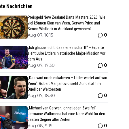
bte Nachrichten
Preisgeld New Zealand Darts Masters 2026: Wie
viel können Gian van Veen, Gerwyn Price und
Simon Whitlock in Auckland gewinnen?
0
Aug 07, 16:15
„Ich glaube nicht, dass er es schafft“ – Experte
sieht Luke Littlers historische Major-Mission vor
dem Aus
0
Aug 07, 17:30
„Das wird noch eskalieren – Littler wartet auf van
Veen“: Robert Marijanovic sieht Zündstoff im
Duell der Weltbesten
0
Aug 07, 18:30
„Michael van Gerwen, ohne jeden Zweifel“ –
Jermaine Wattimena hat eine klare Wahl für den
besten Gegner aller Zeiten
0
Aug 08, 9:15