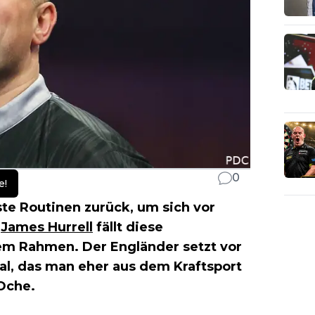
0
e!
este Routinen zurück, um sich vor
i
James Hurrell
fällt diese
dem Rahmen. Der Engländer setzt vor
ual, das man eher aus dem Kraftsport
Oche.