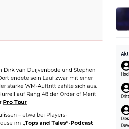
Akt
rem Dirk van Duijvenbode und Stephen
Hoch
 Dort endete sein Lauf zwar mit einer
r starke WM-Auftritt zahlte sich aus.
Hurrell auf Rang 48 der Order of Merit
Drit
er
Pro Tour
.
lissen – etwa bei Players-
Diese
house im
„Tops and Tales“-Podcast
Deve