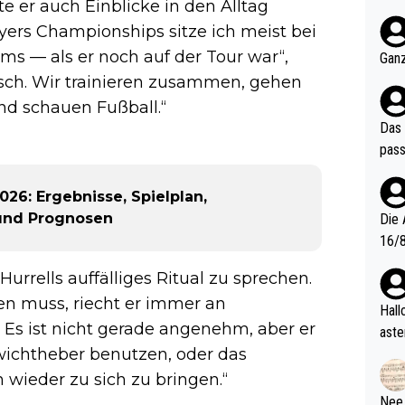
 er auch Einblicke in den Alltag
nter 60 im
ayers Championships sitze ich meist bei
e mal 40+ er
och krasser wie ein Po
ms — als er noch auf der Tour war“,
Ganz
ndes
isch. Wir trainieren zusammen, gehen
nd schauen Fußball.“
Das 
pass
026: Ergebnisse, Spielplan,
 und Prognosen
Die 
16/8? Die Jugendspiele waren letztes Jah
zwei
rrells auffälliges Ritual zu sprechen.
l. Allerdings ist Mitchell Lawrie als Nummer 1 der Welt eh quali
len muss, riecht er immer an
fizi
Hallo, warum gibt es keinen Hinweis, dass di
? Es ist nicht gerade angenehm, aber er
eisters erst
aste
s Ja
ewichtheber benutzen, oder das
rtik
d wo
wieder zu sich zu bringen.“
etzt
Nee,