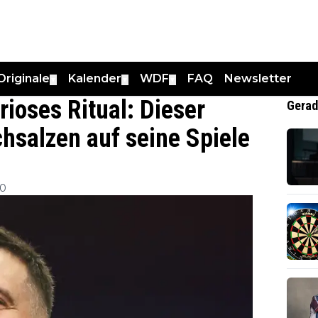
Originale
Kalender
WDF
FAQ
Newsletter
▼
▼
▼
ioses Ritual: Dieser
Gerad
echsalzen auf seine Spiele
30