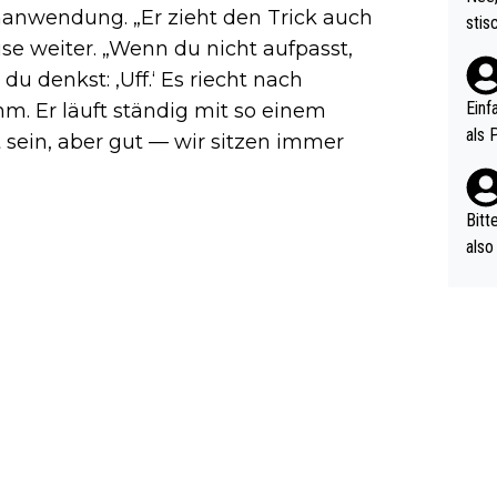
urch
nanwendung. „Er zieht den Trick auch
stis
(in 
e weiter. „Wenn du nicht aufpasst,
ten 
als Z
nes 
 du denkst: ‚Uff.‘ Es riecht nach
ttle
Einf
m. Er läuft ständig mit so einem
vV p
als 
sein, aber gut — wir sitzen immer
n Ri
ehle
Bitt
also
ung,
werd
aube
sych
d di
e ma
n…