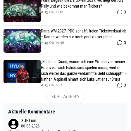
Wann beginnt die Darts-WM 2027, wo liegt der Ally
Pally und wie bekommt man Tickets?
0
Aug 06, 19:12
Darts WM 2027: PDC schafft freien Ticketverkauf ab
– Karten werden nur noch per Los vergeben
0
Aug 06, 14:45
„Er ist der Grund, warum ich eine Woche vor meiner
Hochzeit noch Exhibitions spielen muss, weil er
sich weiter das ganze verdammte Geld schnappt!" –
Nathan Aspinall nimmt sich Luke Littler zur Brust
0
Aug 06, 17:59
Mehr Artikel
Aktuelle Kommentare
XJRLion
06-08-2026