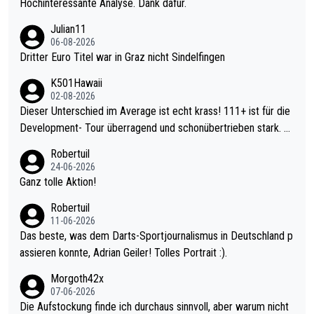
Hochinteressante Analyse. Dank dafür.
Julian11
06-08-2026
Dritter Euro Titel war in Graz nicht Sindelfingen
K501Hawaii
02-08-2026
Dieser Unterschied im Average ist echt krass! 111+ ist für die
Development- Tour überragend und schonübertrieben stark. U
nter 60 im Ave dagegen eigentlich schon zu schwach - gerade
Robertuil
mal 40+ erst recht. Da gewinnst keinen Blumentopf - ist ja noc
24-06-2026
h krasser wie ein Pokalspiel eines Kreisligisten vs einem Bund
Ganz tolle Aktion!
esligisten.
Robertuil
11-06-2026
Das beste, was dem Darts-Sportjournalismus in Deutschland p
assieren konnte, Adrian Geiler! Tolles Portrait :).
Morgoth42x
07-06-2026
Die Aufstockung finde ich durchaus sinnvoll, aber warum nicht