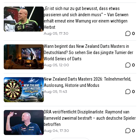
„Er ist sich nur zu gut bewusst, dass etwas
passieren und sich ändern muss“ – Van Gerwen
erhält erneut eine Warnung vor einem wichtigen
Herbst
0
Aug 05, 17:30
Wann beginnt das New Zealand Darts Masters in
Deutschland? So sehen Sie das jüngste Turnier der
World Series of Darts
0
Aug 05, 12:00
New Zealand Darts Masters 2026: Teilnehmerfeld,
Auslosung, Historie und Modus
0
Aug 05, 11:43
DRA veröffentlicht Disziplinarliste: Raymond van
Barneveld zweimal bestraft – auch deutsche Spieler
betroffen
0
Aug 04, 17:30