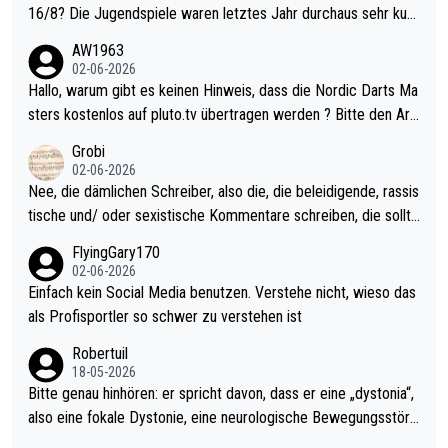
16/8? Die Jugendspiele waren letztes Jahr durchaus sehr kurz
weilig und besser anzuschauen, als manch Erwachsenenspiel.
AW1963
Allerdings ist Mitchell Lawrie als Nummer 1 der Welt eh qualifi
02-06-2026
ziert. Somit ändert die automatische Qualifikation des Weltmei
Hallo, warum gibt es keinen Hinweis, dass die Nordic Darts Ma
sters erstmal nichts. Ich denke sie wollen damit für nächstes J
sters kostenlos auf pluto.tv übertragen werden ? Bitte den Arti
ahr vorsorgen, denn da ist er alt genug für die PDC und wird w
kel aktualisieren, danke!
Grobi
ohl wenig WDF Turniere spielen. Dies war bei Archie Self letzt
02-06-2026
es Jahr der Fall. Er musste als amtierender Weltmeister durch
Nee, die dämlichen Schreiber, also die, die beleidigende, rassis
den Qualifier und ich glaube kaum, dass Mitchel sich das (in Ve
tische und/ oder sexistische Kommentare schreiben, die sollte
gas) antun würde, wenn er doch eigentlich die PDC-WM als Zi
n das einfach mal bleiben lassen. Sollten besser mal ihr eigene
FlyingGary170
el hat.
s Leben in den Griff kriegen. Nur eins wundert mich: Luke Little
02-06-2026
r war doch neulich erst derjenige, der über Social Media GvV p
Einfach kein Social Media benutzen. Verstehe nicht, wieso das
rovoziert hat. Und Littlers Mutter schießt öfters mal gegen Ric
als Profisportler so schwer zu verstehen ist
ardo Pietreczko auf Social Media. Hmmmm. Finde den Fehler!
Robertuil
18-05-2026
Bitte genau hinhören: er spricht davon, dass er eine „dystonia“,
also eine fokale Dystonie, eine neurologische Bewegungsstöru
ng, bei der unkontrolliert Bewegungen und Krämpfe erzeugt w