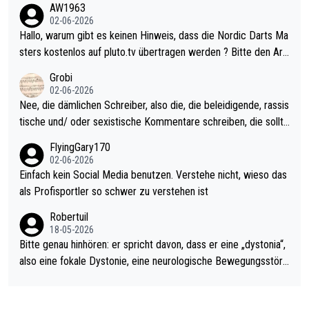
AW1963
Allerdings ist Mitchell Lawrie als Nummer 1 der Welt eh qualifi
02-06-2026
ziert. Somit ändert die automatische Qualifikation des Weltmei
Hallo, warum gibt es keinen Hinweis, dass die Nordic Darts Ma
sters erstmal nichts. Ich denke sie wollen damit für nächstes J
sters kostenlos auf pluto.tv übertragen werden ? Bitte den Arti
ahr vorsorgen, denn da ist er alt genug für die PDC und wird w
kel aktualisieren, danke!
Grobi
ohl wenig WDF Turniere spielen. Dies war bei Archie Self letzt
02-06-2026
es Jahr der Fall. Er musste als amtierender Weltmeister durch
Nee, die dämlichen Schreiber, also die, die beleidigende, rassis
den Qualifier und ich glaube kaum, dass Mitchel sich das (in Ve
tische und/ oder sexistische Kommentare schreiben, die sollte
gas) antun würde, wenn er doch eigentlich die PDC-WM als Zi
n das einfach mal bleiben lassen. Sollten besser mal ihr eigene
FlyingGary170
el hat.
s Leben in den Griff kriegen. Nur eins wundert mich: Luke Little
02-06-2026
r war doch neulich erst derjenige, der über Social Media GvV p
Einfach kein Social Media benutzen. Verstehe nicht, wieso das
rovoziert hat. Und Littlers Mutter schießt öfters mal gegen Ric
als Profisportler so schwer zu verstehen ist
ardo Pietreczko auf Social Media. Hmmmm. Finde den Fehler!
Robertuil
18-05-2026
Bitte genau hinhören: er spricht davon, dass er eine „dystonia“,
also eine fokale Dystonie, eine neurologische Bewegungsstöru
ng, bei der unkontrolliert Bewegungen und Krämpfe erzeugt w
erden, im Arm hat. Und, dass Medikamente ihm helfen! Ich glau