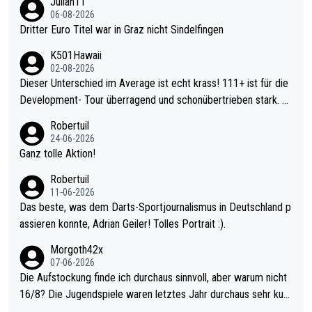
Julian11
06-08-2026
Dritter Euro Titel war in Graz nicht Sindelfingen
K501Hawaii
02-08-2026
Dieser Unterschied im Average ist echt krass! 111+ ist für die
Development- Tour überragend und schonübertrieben stark. U
nter 60 im Ave dagegen eigentlich schon zu schwach - gerade
Robertuil
mal 40+ erst recht. Da gewinnst keinen Blumentopf - ist ja noc
24-06-2026
h krasser wie ein Pokalspiel eines Kreisligisten vs einem Bund
Ganz tolle Aktion!
esligisten.
Robertuil
11-06-2026
Das beste, was dem Darts-Sportjournalismus in Deutschland p
assieren konnte, Adrian Geiler! Tolles Portrait :).
Morgoth42x
07-06-2026
Die Aufstockung finde ich durchaus sinnvoll, aber warum nicht
16/8? Die Jugendspiele waren letztes Jahr durchaus sehr kurz
weilig und besser anzuschauen, als manch Erwachsenenspiel.