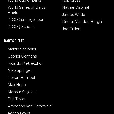
World Cup of Darts
Rob Cross
World Series of Darts
Nathan Aspinall
Finals
James Wade
PDC Challenge Tour
Dimitri Van den Bergh
PDC Q-School
Joe Cullen
DARTSPIELER
Martin Schindler
Gabriel Clemens
Ricardo Pietreczko
Niko Springer
Florian Hempel
Max Hopp
Mensur Suljovic
Phil Taylor
Raymond van Barneveld
Adrian Lewis