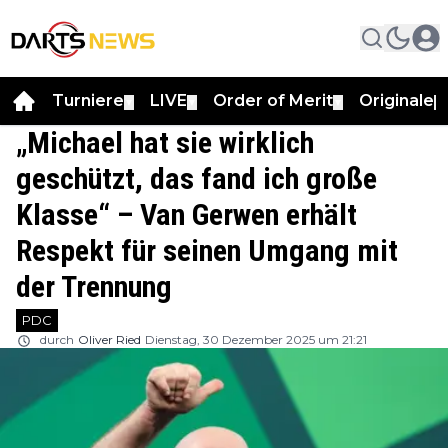
Turniere
LIVE
Order of Merit
Originale
▼
▼
▼
▼
„Michael hat sie wirklich
geschützt, das fand ich große
Klasse“ – Van Gerwen erhält
Respekt für seinen Umgang mit
der Trennung
PDC
durch
Oliver Ried
Dienstag, 30 Dezember 2025 um 21:21