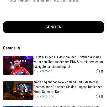
SENDEN
Gerade In
„Er ist bissiger, als viele glauben“ - Nathan Aspinall
verrät den überraschenden PDC-Star, mit dem er am
häufigsten aneinandergerät
0
Aug 05, 15:00
Wann beginnt das New Zealand Darts Masters in
Deutschland? So sehen Sie das jüngste Turnier der
World Series of Darts
0
Aug 05, 12:00