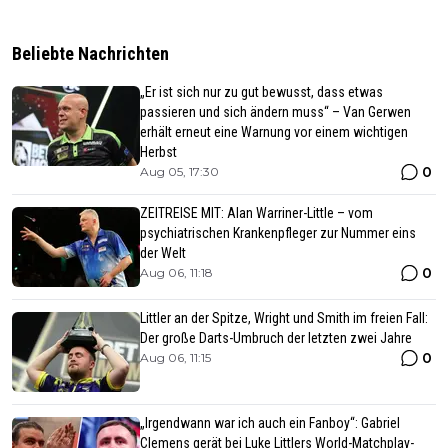
Beliebte Nachrichten
„Er ist sich nur zu gut bewusst, dass etwas
passieren und sich ändern muss“ – Van Gerwen
erhält erneut eine Warnung vor einem wichtigen
Herbst
0
Aug 05, 17:30
ZEITREISE MIT: Alan Warriner-Little – vom
psychiatrischen Krankenpfleger zur Nummer eins
der Welt
0
Aug 06, 11:18
Littler an der Spitze, Wright und Smith im freien Fall:
Der große Darts-Umbruch der letzten zwei Jahre
0
Aug 06, 11:15
„Irgendwann war ich auch ein Fanboy“: Gabriel
Clemens gerät bei Luke Littlers World-Matchplay-