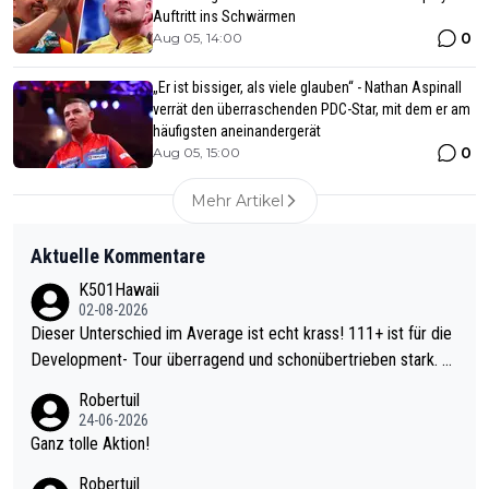
Auftritt ins Schwärmen
0
Aug 05, 14:00
„Er ist bissiger, als viele glauben“ - Nathan Aspinall
verrät den überraschenden PDC-Star, mit dem er am
häufigsten aneinandergerät
0
Aug 05, 15:00
Mehr Artikel
Aktuelle Kommentare
K501Hawaii
02-08-2026
Dieser Unterschied im Average ist echt krass! 111+ ist für die
Development- Tour überragend und schonübertrieben stark. U
nter 60 im Ave dagegen eigentlich schon zu schwach - gerade
Robertuil
mal 40+ erst recht. Da gewinnst keinen Blumentopf - ist ja noc
24-06-2026
h krasser wie ein Pokalspiel eines Kreisligisten vs einem Bund
Ganz tolle Aktion!
esligisten.
Robertuil