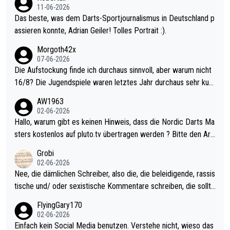
11-06-2026
Das beste, was dem Darts-Sportjournalismus in Deutschland p
assieren konnte, Adrian Geiler! Tolles Portrait :).
Morgoth42x
07-06-2026
Die Aufstockung finde ich durchaus sinnvoll, aber warum nicht
16/8? Die Jugendspiele waren letztes Jahr durchaus sehr kurz
weilig und besser anzuschauen, als manch Erwachsenenspiel.
AW1963
Allerdings ist Mitchell Lawrie als Nummer 1 der Welt eh qualifi
02-06-2026
ziert. Somit ändert die automatische Qualifikation des Weltmei
Hallo, warum gibt es keinen Hinweis, dass die Nordic Darts Ma
sters erstmal nichts. Ich denke sie wollen damit für nächstes J
sters kostenlos auf pluto.tv übertragen werden ? Bitte den Arti
ahr vorsorgen, denn da ist er alt genug für die PDC und wird w
kel aktualisieren, danke!
Grobi
ohl wenig WDF Turniere spielen. Dies war bei Archie Self letzt
02-06-2026
es Jahr der Fall. Er musste als amtierender Weltmeister durch
Nee, die dämlichen Schreiber, also die, die beleidigende, rassis
den Qualifier und ich glaube kaum, dass Mitchel sich das (in Ve
tische und/ oder sexistische Kommentare schreiben, die sollte
gas) antun würde, wenn er doch eigentlich die PDC-WM als Zi
n das einfach mal bleiben lassen. Sollten besser mal ihr eigene
FlyingGary170
el hat.
s Leben in den Griff kriegen. Nur eins wundert mich: Luke Little
02-06-2026
r war doch neulich erst derjenige, der über Social Media GvV p
Einfach kein Social Media benutzen. Verstehe nicht, wieso das