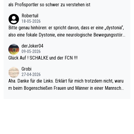
rovoziert hat. Und Littlers Mutter schießt öfters mal gegen Ric
als Profisportler so schwer zu verstehen ist
ardo Pietreczko auf Social Media. Hmmmm. Finde den Fehler!
Robertuil
18-05-2026
Bitte genau hinhören: er spricht davon, dass er eine „dystonia“,
also eine fokale Dystonie, eine neurologische Bewegungsstöru
ng, bei der unkontrolliert Bewegungen und Krämpfe erzeugt w
derJoker04
erden, im Arm hat. Und, dass Medikamente ihm helfen! Ich glau
09-05-2026
be immer noch, dass sehr viele der Dartits-Fälle fälschlich psy
Glück Auf ! SCHALKE und der FCN !!!
chologisiert werden und eigentlich fokale Dystonien sind. Und
Grobi
diese könnten teils wirksam behandelt werden! Dafür müsste
27-04-2026
man nur zum Neurologen und nicht zum Mentaltrainer gehen…
Aha. Danke für die Links. Erklärt für mich trotzdem nicht, waru
m beim Bogenschießen Frauen und Männer in einer Mannschaf
t spielen. Und beim Dressurreiten sind ebenfalls Frauen und Mä
nner in einer Mannschaft und das, obwohl hier auch eine Körpe
rlichkeit vorausgesetzt ist. Gilt sogar bei den olympischen Spie
len! Der Podcast "Tops Tops Tops" (Folgen 70 und 72) beschä
ftigt sich ausführlich, sachlich und absolut nachvollziehbar mit
dem Thema.