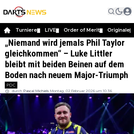
Turniere
LIVE
Order of Merit
Originale
▼
▼
▼
▼
„Niemand wird jemals Phil Taylor
gleichkommen“ – Luke Littler
bleibt mit beiden Beinen auf dem
Boden nach neuem Major-Triumph
PDC
durch
Pascal Michiels
Montag, 02 Februar 2026 um 10:36