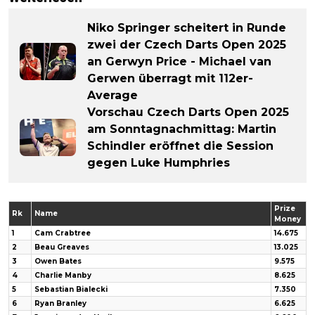
Niko Springer scheitert in Runde
zwei der Czech Darts Open 2025
an Gerwyn Price - Michael van
Gerwen überragt mit 112er-
Average
Vorschau Czech Darts Open 2025
am Sonntagnachmittag: Martin
Schindler eröffnet die Session
gegen Luke Humphries
Prize
Rk
Name
Money
1
Cam Crabtree
14.675
2
Beau Greaves
13.025
3
Owen Bates
9.575
4
Charlie Manby
8.625
5
Sebastian Bialecki
7.350
6
Ryan Branley
6.625