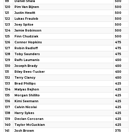
119
Daniel Shala
500
120
Pim Van Bijnen
500
121
Justin Hewitt
500
122
Lukas Fraulob
500
123
Joey Spitse
500
124
Jamie Robinson
500
125
Finn Chudziak
500
126
Connor Hopkins
475
127
Robin Radloff
475
128
Toby Saunders
475
129
Ralfs Laumanis
450
130
Joseph Brady
450
131
Riley Rees-Tucker
450
132
Terry Clancy
450
133
Brad Phillips
425
134
Matyas Rejhon
425
135
Morgan Shillito
425
136
Kimi Seemann
425
137
Calvin Nicolai
425
138
Harry Sykes
425
139
Declan Corcoran
425
140
Taylor McGuckian
425
141
Josh Brown
375