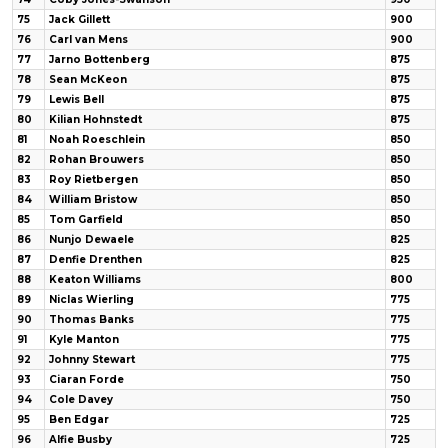
75
Jack Gillett
900
76
Carl van Mens
900
77
Jarno Bottenberg
875
78
Sean McKeon
875
79
Lewis Bell
875
80
Kilian Hohnstedt
875
81
Noah Roeschlein
850
82
Rohan Brouwers
850
83
Roy Rietbergen
850
84
William Bristow
850
85
Tom Garfield
850
86
Nunjo Dewaele
825
87
Denfie Drenthen
825
88
Keaton Williams
800
89
Niclas Wierling
775
90
Thomas Banks
775
91
Kyle Manton
775
92
Johnny Stewart
775
93
Ciaran Forde
750
94
Cole Davey
750
95
Ben Edgar
725
96
Alfie Busby
725