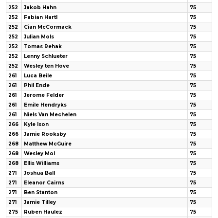
252
Jakob Hahn
75
252
Fabian Hartl
75
252
Cian McCormack
75
252
Julian Mols
75
252
Tomas Rehak
75
252
Lenny Schlueter
75
252
Wesley ten Hove
75
261
Luca Beile
75
261
Phil Ende
75
261
Jerome Felder
75
261
Emile Hendryks
75
261
Niels Van Mechelen
75
266
Kyle Ison
75
266
Jamie Rooksby
75
268
Matthew McGuire
75
268
Wesley Mol
75
268
Ellis Williams
75
271
Joshua Ball
75
271
Eleanor Cairns
75
271
Ben Stanton
75
271
Jamie Tilley
75
275
Ruben Haulez
75