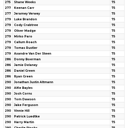
275
Shane Weeks
75
277
Keenan Carr
75
277
Jeramey Verwey
75
279
Luke Brandon
75
279
Cody Crabtree
75
279
Oliver Madge
75
279
Mirko Paro
75
279
Callum Roach
75
279
Tomas Rustler
75
279
Axandre Van Der Steen
75
286
Donny Boerman
75
286
Jamie Delaney
75
286
Daniel Green
75
286
Ryan Green
75
290
Jonathan Justin Altmann
75
290
Alfie Bayles
75
290
Josh Corns
75
290
Tom Dawson
75
290
Jake Ferguson
75
290
Vinnie Hill
75
290
Patrick Luedtke
75
290
Harry Martin
75
290
Charlie Stocks
75