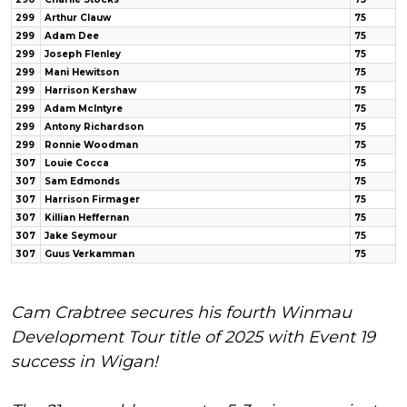
299
Arthur Clauw
75
299
Adam Dee
75
299
Joseph Flenley
75
299
Mani Hewitson
75
299
Harrison Kershaw
75
299
Adam McIntyre
75
299
Antony Richardson
75
299
Ronnie Woodman
75
307
Louie Cocca
75
307
Sam Edmonds
75
307
Harrison Firmager
75
307
Killian Heffernan
75
307
Jake Seymour
75
307
Guus Verkamman
75
Cam Crabtree secures his fourth Winmau
Development Tour title of 2025 with Event 19
success in Wigan!