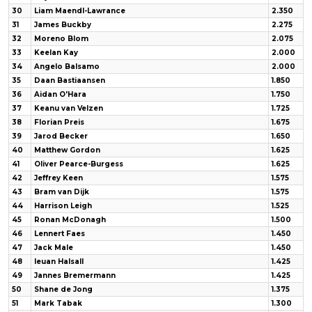
30
Liam Maendl-Lawrance
2.350
31
James Buckby
2.275
32
Moreno Blom
2.075
33
Keelan Kay
2.000
34
Angelo Balsamo
2.000
35
Daan Bastiaansen
1.850
36
Aidan O'Hara
1.750
37
Keanu van Velzen
1.725
38
Florian Preis
1.675
39
Jarod Becker
1.650
40
Matthew Gordon
1.625
41
Oliver Pearce-Burgess
1.625
42
Jeffrey Keen
1.575
43
Bram van Dijk
1.575
44
Harrison Leigh
1.525
45
Ronan McDonagh
1.500
46
Lennert Faes
1.450
47
Jack Male
1.450
48
Ieuan Halsall
1.425
49
Jannes Bremermann
1.425
50
Shane de Jong
1.375
51
Mark Tabak
1.300