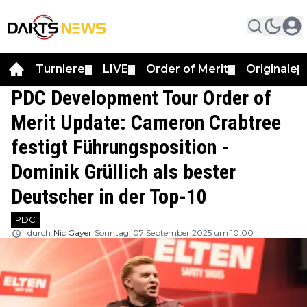
Turniere
LIVE
Order of Merit
Originale
▼
▼
▼
▼
PDC Development Tour Order of
Merit Update: Cameron Crabtree
festigt Führungsposition -
Dominik Grüllich als bester
Deutscher in der Top-10
PDC
durch
Nic Gayer
Sonntag, 07 September 2025 um 10:00