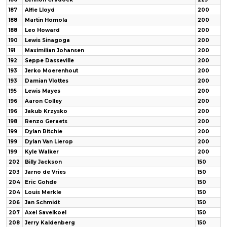
187
Alfie Lloyd
200
188
Martin Homola
200
188
Leo Howard
200
190
Lewis Sinagoga
200
191
Maximilian Johansen
200
192
Seppe Dasseville
200
193
Jerko Moerenhout
200
193
Damian Vlottes
200
195
Lewis Mayes
200
196
Aaron Colley
200
196
Jakub Krzysko
200
198
Renzo Geraets
200
199
Dylan Ritchie
200
199
Dylan Van Lierop
200
199
Kyle Walker
200
202
Billy Jackson
150
203
Jarno de Vries
150
204
Eric Gohde
150
204
Louis Merkle
150
206
Jan Schmidt
150
207
Axel Savelkoel
150
208
Jerry Kaldenberg
150