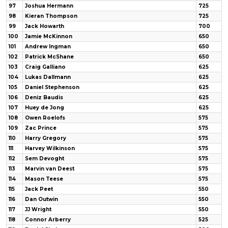
97
Joshua Hermann
725
98
Kieran Thompson
725
99
Jack Howarth
700
100
Jamie McKinnon
650
101
Andrew Ingman
650
102
Patrick McShane
650
103
Craig Galliano
625
104
Lukas Dallmann
625
105
Daniel Stephenson
625
106
Deniz Baudis
625
107
Huey de Jong
625
108
Owen Roelofs
575
109
Zac Prince
575
110
Harry Gregory
575
111
Harvey Wilkinson
575
112
Sem Devoght
575
113
Marvin van Deest
575
114
Mason Teese
575
115
Jack Peet
550
116
Dan Outwin
550
117
JJ Wright
550
118
Connor Arberry
525