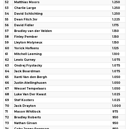
52
Matthias Moors
1.250
53
Charlie Large
1.250
54
David Schlichting
1.250
55
Dean Fitch Jnr
1.225
56
David Fidler
1.175
57
Bradley van der Velden
1.150
58
Finley Pember
1.150
59
Lleyton Molyneux
1.150
60
Yorick Hofkens
1.125
61
Mitchell Leeming
1.100
62
Lewis Gurney
1.075
63
Ondrej Frystacky
1.075
64
Jack Boardman
1.075
65
Xanti Van den Bergh
1.050
66
Justin Atellinghusen
1.050
67
Wessel Tempelaars
1.050
68
Luke Van Der Kwast
1.025
69
Stef Kosters
1.025
70
Jack Drayton
1.000
71
Mason Whitlock
975
72
Bradley Roberts
950
73
Nathan Girvan
950
74
Coby Jones-Swanson
950