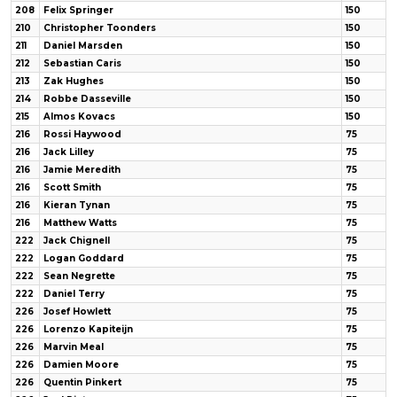
208
Felix Springer
150
210
Christopher Toonders
150
211
Daniel Marsden
150
212
Sebastian Caris
150
213
Zak Hughes
150
214
Robbe Dasseville
150
215
Almos Kovacs
150
216
Rossi Haywood
75
216
Jack Lilley
75
216
Jamie Meredith
75
216
Scott Smith
75
216
Kieran Tynan
75
216
Matthew Watts
75
222
Jack Chignell
75
222
Logan Goddard
75
222
Sean Negrette
75
222
Daniel Terry
75
226
Josef Howlett
75
226
Lorenzo Kapiteijn
75
226
Marvin Meal
75
226
Damien Moore
75
226
Quentin Pinkert
75