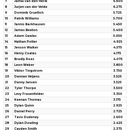
7
Jamai van den Herik
6.600
8
Jurjen van der Velde
6.275
9
Dominik Gruellich
5.725
10
Patrik Williams
5.700
11
Jannis Barkhausen
5.450
12
James Beeton
5.400
13
Adam Gawlas
5.050
14
Nathan Potter
4.925
15
Jenson Walker
4.575
16
Henry Coates
4.175
17
Bradly Roes
4.075
18
Leon Weber
3.800
19
Viktor Tingstrom
3.750
20
Damian Vetjens
3.525
21
Danny Jansen
3.525
22
Tyler Thorpe
3.500
23
Levy Frauenfelder
3.350
24
Keenan Thomas
3.175
25
Dylan Quinn
2.925
26
Daniel Perry
2.725
27
Tavis Dudeney
2.600
28
Dylan Dowling
2.425
29
Cayden Smith
2.375