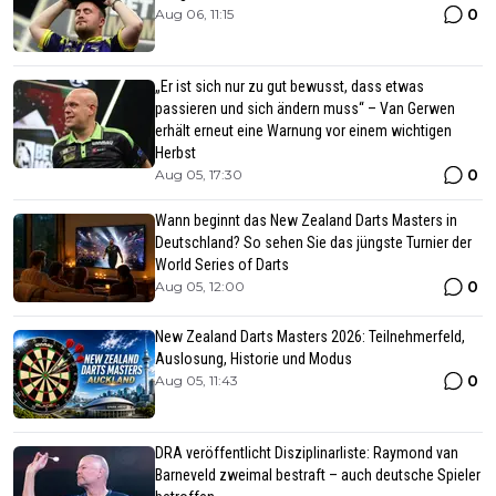
0
Aug 06, 11:15
„Er ist sich nur zu gut bewusst, dass etwas
passieren und sich ändern muss“ – Van Gerwen
erhält erneut eine Warnung vor einem wichtigen
Herbst
0
Aug 05, 17:30
Wann beginnt das New Zealand Darts Masters in
Deutschland? So sehen Sie das jüngste Turnier der
World Series of Darts
0
Aug 05, 12:00
New Zealand Darts Masters 2026: Teilnehmerfeld,
Auslosung, Historie und Modus
0
Aug 05, 11:43
DRA veröffentlicht Disziplinarliste: Raymond van
Barneveld zweimal bestraft – auch deutsche Spieler