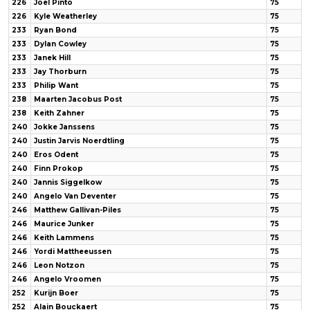
226
Joel Pinto
75
226
Kyle Weatherley
75
233
Ryan Bond
75
233
Dylan Cowley
75
233
Janek Hill
75
233
Jay Thorburn
75
233
Philip Want
75
238
Maarten Jacobus Post
75
238
Keith Zahner
75
240
Jokke Janssens
75
240
Justin Jarvis Noerdtling
75
240
Eros Odent
75
240
Finn Prokop
75
240
Jannis Siggelkow
75
240
Angelo Van Deventer
75
246
Matthew Gallivan-Piles
75
246
Maurice Junker
75
246
Keith Lammens
75
246
Yordi Mattheeussen
75
246
Leon Notzon
75
246
Angelo Vroomen
75
252
Kurijn Boer
75
252
Alain Bouckaert
75