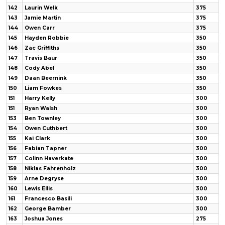
142
Laurin Welk
375
143
Jamie Martin
375
144
Owen Carr
375
145
Hayden Robbie
350
146
Zac Griffiths
350
147
Travis Baur
350
148
Cody Abel
350
149
Daan Beernink
350
150
Liam Fowkes
350
151
Harry Kelly
300
151
Ryan Walsh
300
153
Ben Townley
300
154
Owen Cuthbert
300
155
Kai Clark
300
156
Fabian Tapner
300
157
Colinn Haverkate
300
158
Niklas Fahrenholz
300
159
Arne Degryse
300
160
Lewis Ellis
300
161
Francesco Basili
300
162
George Bamber
300
163
Joshua Jones
275