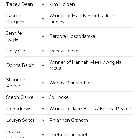
Tracey Dean
v
Kim Holden
Lauren
Winner of Mandy Smith / Juliet
v
Burgess
Findley
Jennifer
v
Barbora Hospodarska
Doyle
Holly Glet
v
Tracey Reeve
Winner of Hannah Meek / Angela
Donna Ralph
v
McCall
Shannon
v
Wendy Reinstadtler
Reeve
Steph Clarke
v
Jo Locke
Jo Andrews
v
Winner of Jane Biggs / Emma Pearce
Lauryn Salter
v
Rhiannon Graham
Louise
v
Chelsea Campbell
Pearson