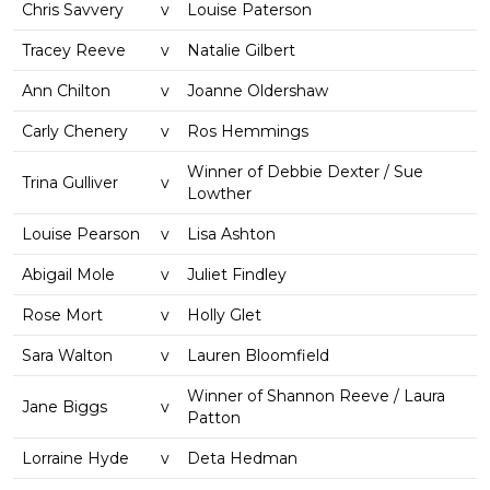
Chris Savvery
v
Louise Paterson
Tracey Reeve
v
Natalie Gilbert
Ann Chilton
v
Joanne Oldershaw
Carly Chenery
v
Ros Hemmings
Winner of Debbie Dexter / Sue
Trina Gulliver
v
Lowther
Louise Pearson
v
Lisa Ashton
Abigail Mole
v
Juliet Findley
Rose Mort
v
Holly Glet
Sara Walton
v
Lauren Bloomfield
Winner of Shannon Reeve / Laura
Jane Biggs
v
Patton
Lorraine Hyde
v
Deta Hedman