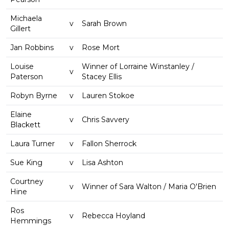
Michaela
v
Sarah Brown
Gillert
Jan Robbins
v
Rose Mort
Louise
Winner of Lorraine Winstanley /
v
Paterson
Stacey Ellis
Robyn Byrne
v
Lauren Stokoe
Elaine
v
Chris Savvery
Blackett
Laura Turner
v
Fallon Sherrock
Sue King
v
Lisa Ashton
Courtney
v
Winner of Sara Walton / Maria O'Brien
Hine
Ros
v
Rebecca Hoyland
Hemmings