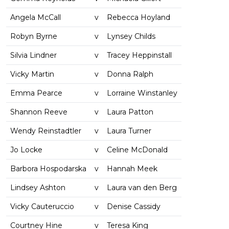
Angela McCall
v
Rebecca Hoyland
Robyn Byrne
v
Lynsey Childs
Silvia Lindner
v
Tracey Heppinstall
Vicky Martin
v
Donna Ralph
Emma Pearce
v
Lorraine Winstanley
Shannon Reeve
v
Laura Patton
Wendy Reinstadtler
v
Laura Turner
Jo Locke
v
Celine McDonald
Barbora Hospodarska
v
Hannah Meek
Lindsey Ashton
v
Laura van den Berg
Vicky Cauteruccio
v
Denise Cassidy
Courtney Hine
v
Teresa King