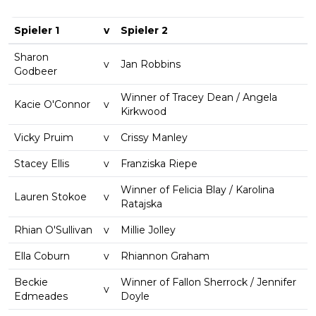
Spieler 1
v
Spieler 2
Sharon
v
Jan Robbins
Godbeer
Winner of Tracey Dean / Angela
Kacie O'Connor
v
Kirkwood
Vicky Pruim
v
Crissy Manley
Stacey Ellis
v
Franziska Riepe
Winner of Felicia Blay / Karolina
Lauren Stokoe
v
Ratajska
Rhian O'Sullivan
v
Millie Jolley
Ella Coburn
v
Rhiannon Graham
Beckie
Winner of Fallon Sherrock / Jennifer
v
Edmeades
Doyle