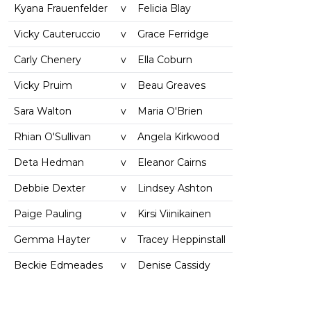
Kyana Frauenfelder
v
Felicia Blay
Vicky Cauteruccio
v
Grace Ferridge
Carly Chenery
v
Ella Coburn
Vicky Pruim
v
Beau Greaves
Sara Walton
v
Maria O'Brien
Rhian O'Sullivan
v
Angela Kirkwood
Deta Hedman
v
Eleanor Cairns
Debbie Dexter
v
Lindsey Ashton
Paige Pauling
v
Kirsi Viinikainen
Gemma Hayter
v
Tracey Heppinstall
Beckie Edmeades
v
Denise Cassidy