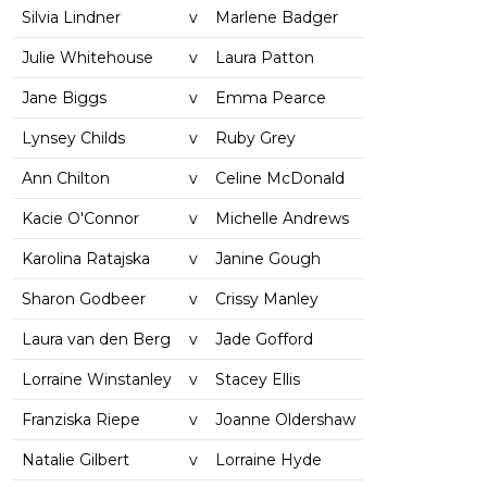
Silvia Lindner
v
Marlene Badger
Julie Whitehouse
v
Laura Patton
Jane Biggs
v
Emma Pearce
Lynsey Childs
v
Ruby Grey
Ann Chilton
v
Celine McDonald
Kacie O'Connor
v
Michelle Andrews
Karolina Ratajska
v
Janine Gough
Sharon Godbeer
v
Crissy Manley
Laura van den Berg
v
Jade Gofford
Lorraine Winstanley
v
Stacey Ellis
Franziska Riepe
v
Joanne Oldershaw
Natalie Gilbert
v
Lorraine Hyde