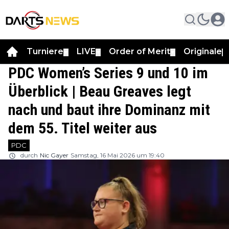
Turniere
LIVE
Order of Merit
Originale
▼
▼
▼
▼
PDC Women’s Series 9 und 10 im
Überblick | Beau Greaves legt
nach und baut ihre Dominanz mit
dem 55. Titel weiter aus
PDC
durch
Nic Gayer
Samstag, 16 Mai 2026 um 19:40